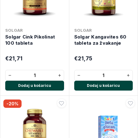
SOLGAR
SOLGAR
Solgar Cink Pikolinat
Solgar Kangavites 60
100 tableta
tableta za žvakanje
€21,71
€21,75
−
+
−
+
Dodaj u košaricu
Dodaj u košaricu
-20%