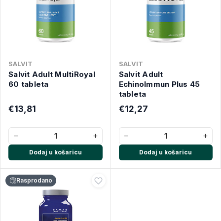
SALVIT
SALVIT
Salvit Adult MultiRoyal
Salvit Adult
60 tableta
EchinoImmun Plus 45
tableta
€13,81
€12,27
−
+
−
+
Dodaj u košaricu
Dodaj u košaricu
Rasprodano