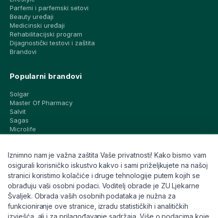
Parfemi i parfemski setovi
Beauty uređaji
Medicinski uređaji
Rehabilitacijski program
Dijagnostički testovi i zaštita
Brandovi
Popularni brandovi
Solgar
Master Of Pharmacy
Salvit
Sagas
Microlife
Vichy
La Roche-Posay
Iznimno nam je važna zaštita Vaše privatnosti! Kako bismo vam
CeraVe
Eucerin
osigurali korisničko iskustvo kakvo i sami priželjkujete na našoj
Avene
stranici koristimo kolačiće i druge tehnologije putem kojih se
Bioderma
obrađuju vaši osobni podaci. Voditelj obrade je ZU Ljekarne
Svi brandovi
Švaljek. Obrada vaših osobnih podataka je nužna za
funkcioniranje ove stranice, izradu statističkih i analitičkih
Info
izvješća, ali i za prilagođavanje sadržaja. Više o podacima koje