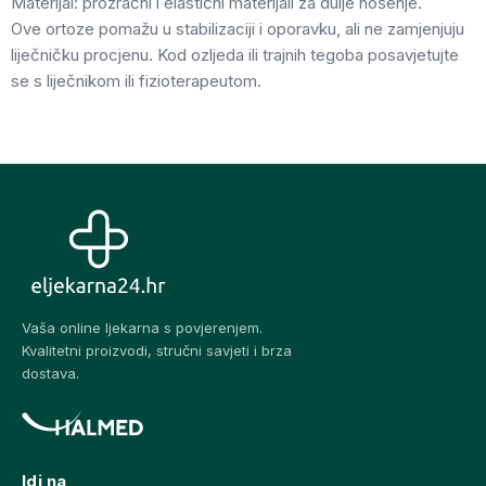
Materijal: prozračni i elastični materijali za dulje nošenje.
Ove ortoze pomažu u stabilizaciji i oporavku, ali ne zamjenjuju
liječničku procjenu. Kod ozljeda ili trajnih tegoba posavjetujte
se s liječnikom ili fizioterapeutom.
Vaša online ljekarna s povjerenjem.
Kvalitetni proizvodi, stručni savjeti i brza
dostava.
Idi na