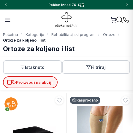
Poklon iznad 70 €
Početna
Kategorije
Rehabilitacijski program
Ortoze
Ortoze za koljeno i list
Ortoze za koljeno i list
Istaknuto
Filtriraj
Proizvodi na akciji
Rasprodano