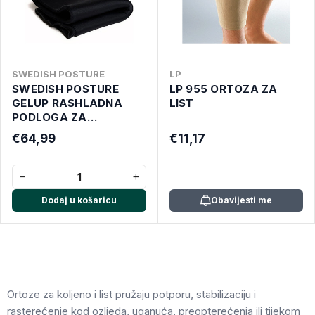
SWEDISH POSTURE
LP
SWEDISH POSTURE
LP 955 ORTOZA ZA
GELUP RASHLADNA
LIST
PODLOGA ZA
STAJANJE
€64,99
€11,17
−
+
Dodaj u košaricu
Obavijesti me
Ortoze za koljeno i list pružaju potporu, stabilizaciju i
rasterećenje kod ozljeda, uganuća, preopterećenja ili tijekom