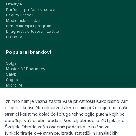
Lifestyle
Parfemi i parfemski setovi
Beauty uređaji
Medicinski uređaji
Rehabilitacijski program
Dijagnostički testovi i zaštita
Brandovi
Popularni brandovi
Solgar
Master Of Pharmacy
Salvit
Sagas
Microlife
Vichy
La Roche-Posay
Iznimno nam je važna zaštita Vaše privatnosti! Kako bismo vam
CeraVe
Eucerin
osigurali korisničko iskustvo kakvo i sami priželjkujete na našoj
Avene
stranici koristimo kolačiće i druge tehnologije putem kojih se
Bioderma
obrađuju vaši osobni podaci. Voditelj obrade je ZU Ljekarne
Svi brandovi
Švaljek. Obrada vaših osobnih podataka je nužna za
funkcioniranje ove stranice, izradu statističkih i analitičkih