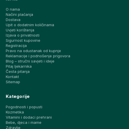
O nama
Načini plaćanja
Dostava
Upit o dodatnim količinama
Uvjeti korištenja
Izjava o privatnosti
Sigurnost kupovine
Registracija
Pravo na odustanak od kupnje
Reklamacije i podnošenje prigovora
Blog – stručni savjeti i ideje
Pitaj ljekarnika
Česta pitanja
Kontakt
Sitemap
Kategorije
Pogodnosti i popusti
Kozmetika
Vitamini i dodaci prehrani
Bebe, djeca i mame
Zdravlje