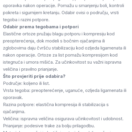
oporavka nakon operacije. Pomažu u smanjenju boli, kontroli
pokreta i sigurnijem kretanju. Odabir ovisi o području, vrsti
tegoba i razini potpore.
Odabir prema tegobama i potpori
Elastične ortoze pružaju blagu potporu i kompresiju kod
preopterećenja, dok modeli s bočnim ojačanjima ili
zglobovima daju čvršću stabilizaciju kod ozljeda ligamenata ili
nakon operacije. Ortoze za list pomažu kompresijom kod
istegnuća i umora mišića. Za učinkovitost su važni ispravna
veličina i pravilno prianjanje.
Što provjeriti prije odabira?
Područje: koljeno ili list.
Vrsta tegoba: preopterećenje, uganuće, ozljeda ligamenata ili
oporavak.
Razina potpore: elastična kompresija ili stabilizacija s
ojačanjima.
Veličina: ispravna veličina osigurava učinkovitost i udobnost.
Prianjanje: podesive trake za bolju prilagodbu.