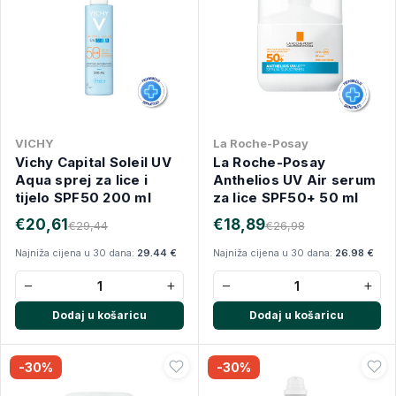
VICHY
La Roche-Posay
Vichy Capital Soleil UV
La Roche-Posay
Aqua sprej za lice i
Anthelios UV Air serum
tijelo SPF50 200 ml
za lice SPF50+ 50 ml
€20,61
€18,89
€29,44
€26,98
Najniža cijena u 30 dana:
29.44 €
Najniža cijena u 30 dana:
26.98 €
−
+
−
+
Dodaj u košaricu
Dodaj u košaricu
-30%
-30%