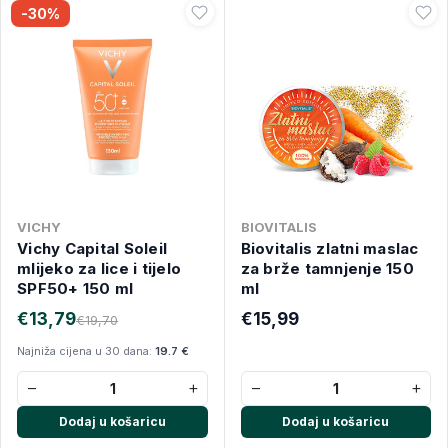
-30%
VICHY
BIOVITALIS
Vichy Capital Soleil
Biovitalis zlatni maslac
mlijeko za lice i tijelo
za brže tamnjenje 150
SPF50+ 150 ml
ml
€13,79
€15,99
€19,70
Najniža cijena u 30 dana:
19.7 €
−
+
−
+
Dodaj u košaricu
Dodaj u košaricu