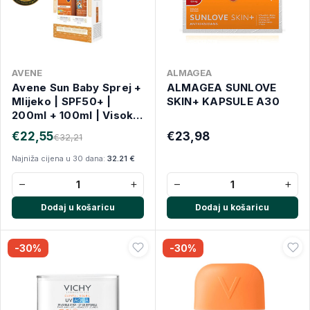
AVENE
ALMAGEA
Avene Sun Baby Sprej +
ALMAGEA SUNLOVE
Mlijeko | SPF50+ |
SKIN+ KAPSULE A30
200ml + 100ml | Visoka
zaštita za osjetljivu
€22,55
€23,98
€32,21
dječju kožu
Najniža cijena u 30 dana:
32.21 €
−
+
−
+
Dodaj u košaricu
Dodaj u košaricu
-30%
-30%