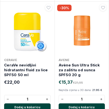
-30%
CERAVE
AVENE
CeraVe nevidljivi
Avène Sun Ultra Stick
hidratantni fluid za lice
za zaštitu od sunca
SPF50 50 ml
SPF50 20 g
€22,00
€15,37
€21,95
Najniža cijena u 30 dana:
21.95 €
−
+
−
+
Dodaj u košaricu
Dodaj u košaricu