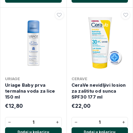
URIAGE
CERAVE
Uriage Baby prva
CeraVe nevidljivi losion
termalna voda za lice
za zaštitu od sunca
150 ml
SPF30 177 ml
€12,80
€22,00
−
+
−
+
Dodaj u košaricu
Dodaj u košaricu