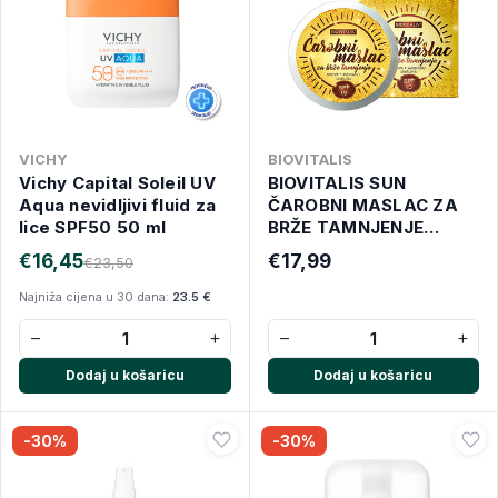
VICHY
BIOVITALIS
Vichy Capital Soleil UV
BIOVITALIS SUN
Aqua nevidljivi fluid za
ČAROBNI MASLAC ZA
lice SPF50 50 ml
BRŽE TAMNJENJE
SPF15 150ML
€16,45
€17,99
€23,50
Najniža cijena u 30 dana:
23.5 €
−
+
−
+
Dodaj u košaricu
Dodaj u košaricu
-30%
-30%