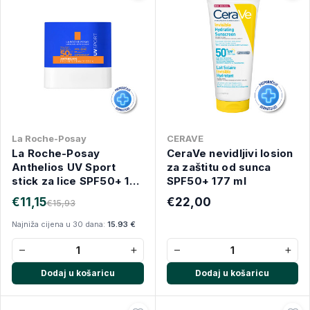
La Roche-Posay
CERAVE
La Roche-Posay
CeraVe nevidljivi losion
Anthelios UV Sport
za zaštitu od sunca
stick za lice SPF50+ 10
SPF50+ 177 ml
g
€11,15
€22,00
€15,93
Najniža cijena u 30 dana:
15.93 €
−
+
−
+
Dodaj u košaricu
Dodaj u košaricu