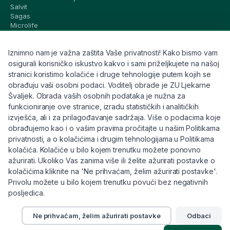
Salvit
Sagas
Microlife
Vichy
La Roche-Posay
Iznimno nam je važna zaštita Vaše privatnosti! Kako bismo vam
CeraVe
Eucerin
osigurali korisničko iskustvo kakvo i sami priželjkujete na našoj
Avene
stranici koristimo kolačiće i druge tehnologije putem kojih se
Bioderma
obrađuju vaši osobni podaci. Voditelj obrade je ZU Ljekarne
Svi brandovi
Švaljek. Obrada vaših osobnih podataka je nužna za
funkcioniranje ove stranice, izradu statističkih i analitičkih
Info
izvješća, ali i za prilagođavanje sadržaja. Više o podacima koje
obrađujemo kao i o vašim pravima pročitajte u našim Politikama
Trebate pomoć ili imate pitanja?
privatnosti, a o kolačićima i drugim tehnologijama u Politikama
kolačića. Kolačiće u bilo kojem trenutku možete ponovno
+385 91 6191 901
ažurirati. Ukoliko Vas zanima više ili želite ažurirati postavke o
info@eljekarna24.hr
kolačićima kliknite na 'Ne prihvaćam, želim ažurirati postavke'.
Privolu možete u bilo kojem trenutku povući bez negativnih
posljedica.
Ne prihvaćam, želim ažurirati postavke
Odbaci
© 2026 eljekarna24. Sva prava pridržana.