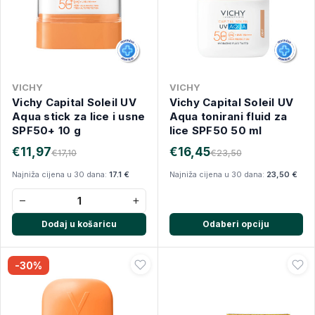
VICHY
VICHY
Vichy Capital Soleil UV
Vichy Capital Soleil UV
Aqua stick za lice i usne
Aqua tonirani fluid za
SPF50+ 10 g
lice SPF50 50 ml
€11,97
€16,45
€17,10
€23,50
Najniža cijena u 30 dana:
17.1 €
Najniža cijena u 30 dana:
23,50 €
−
+
Dodaj u košaricu
Odaberi opciju
-30%