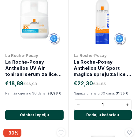
La Roche-Posay
La Roche-Posay
La Roche-Posay
La Roche-Posay
Anthelios UV Air
Anthelios UV Sport
tonirani serum za lice
maglica spreju za lice i
SPF50+ 50 ml
tijelo SPF50+ 200 ml
€18,89
€22,30
€26,98
€31,85
Najniža cijena u 30 dana:
26,98 €
Najniža cijena u 30 dana:
31.85 €
−
+
Odaberi opciju
Dodaj u košaricu
-30%