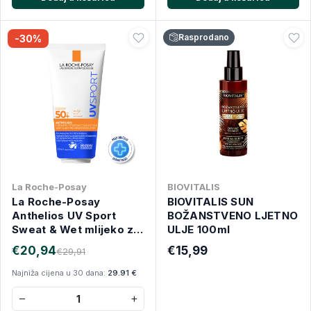
Rasprodano
-30%
La Roche-Posay
BIOVITALIS
La Roche-Posay
BIOVITALIS SUN
Anthelios UV Sport
BOŽANSTVENO LJETNO
Sweat & Wet mlijeko za
ULJE 100ml
tijelo SPF50+ 200 ml
€20,94
€15,99
€29,91
Najniža cijena u 30 dana:
29.91 €
−
+