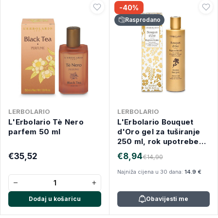
-40%
Rasprodano
LERBOLARIO
LERBOLARIO
L'Erbolario Tè Nero
L'Erbolario Bouquet
parfem 50 ml
d'Oro gel za tuširanje
250 ml, rok upotrebe
31.12.2026.
€35,52
€8,94
€14,90
Najniža cijena u 30 dana:
14.9 €
−
+
Dodaj u košaricu
Obavijesti me