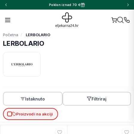
Poklon iznad 70 €
Početna
LERBOLARIO
LERBOLARIO
Istaknuto
Filtriraj
Proizvodi na akciji