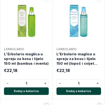
LERBOLARIO
LERBOLARIO
L'Erbolario maglica u
L'Erbolario maglica u
spreju za kosu i tijelo
spreju za kosu i tijelo
150 ml (bambus i menta)
150 ml (lopoč i cvijet
lotusa)
€22,18
€22,18
−
+
−
+
Dodaj u košaricu
Dodaj u košaricu