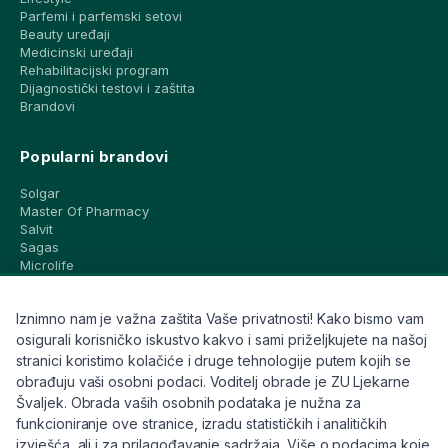
Parfemi i parfemski setovi
Beauty uređaji
Medicinski uređaji
Rehabilitacijski program
Dijagnostički testovi i zaštita
Brandovi
Popularni brandovi
Solgar
Master Of Pharmacy
Salvit
Sagas
Microlife
Vichy
La Roche-Posay
Iznimno nam je važna zaštita Vaše privatnosti! Kako bismo vam
CeraVe
Eucerin
osigurali korisničko iskustvo kakvo i sami priželjkujete na našoj
Avene
stranici koristimo kolačiće i druge tehnologije putem kojih se
Bioderma
obrađuju vaši osobni podaci. Voditelj obrade je ZU Ljekarne
Svi brandovi
Švaljek. Obrada vaših osobnih podataka je nužna za
funkcioniranje ove stranice, izradu statističkih i analitičkih
Info
izvješća, ali i za prilagođavanje sadržaja. Više o podacima koje