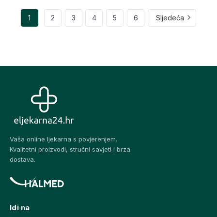
1
2
3
4
5
6
Sljedeća
Vaša online ljekarna s povjerenjem.
Kvalitetni proizvodi, stručni savjeti i brza
dostava.
Idi na