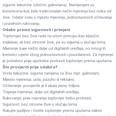
sigurne tekućine (obično galinstana). Namijenjeni su
korisnicima koji žele tradicionalan način mjerenja bez rizika od
žive. Odabir ovisi o mjestu mjerenja, jednostavnosti očitavanja
i pravilnom rukovanju.
Odabir prema sigurnosti i primjeni
Toplomjeri bez žive rade na istom principu kao klasični
staklени, ali bez otrovne žive, pa su sigurniji u slučaju loma.
Mjerenje traje nešto dulje od digitalnih uređaja, no mnogi ih
korisnici cijene zbog jednostavnosti i pouzdanosti. Za mjerenje
je potrebno prije upotrebe protresti toplomjer prema uputama.
Što provjeriti prije odabira?
Vrsta tekućine: sigurna zamjena za živu (npr. galinstan).
Mjesto mjerenja: usta, pazuho ili rektalno.
Očitavanje: provjerite je li skala jasno čitljiva.
Trajanje mjerenja: dulje od digitalnih uređaja.
Rukovanje: prije mjerenja toplomjer treba protresti.
Sigurnost: bez otrovne žive u slučaju loma.
Rukujte pažljivo i čistite toplomjer prema uputama nakon