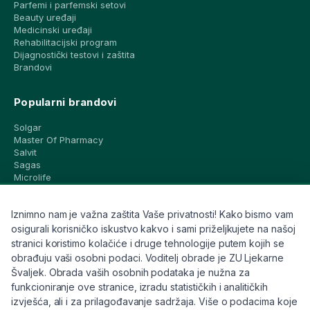
Parfemi i parfemski setovi
Beauty uređaji
Medicinski uređaji
Rehabilitacijski program
Dijagnostički testovi i zaštita
Brandovi
Popularni brandovi
Solgar
Master Of Pharmacy
Salvit
Sagas
Microlife
Vichy
La Roche-Posay
Iznimno nam je važna zaštita Vaše privatnosti! Kako bismo vam
CeraVe
Eucerin
osigurali korisničko iskustvo kakvo i sami priželjkujete na našoj
Avene
stranici koristimo kolačiće i druge tehnologije putem kojih se
Bioderma
obrađuju vaši osobni podaci. Voditelj obrade je ZU Ljekarne
Svi brandovi
Švaljek. Obrada vaših osobnih podataka je nužna za
funkcioniranje ove stranice, izradu statističkih i analitičkih
Info
izvješća, ali i za prilagođavanje sadržaja. Više o podacima koje