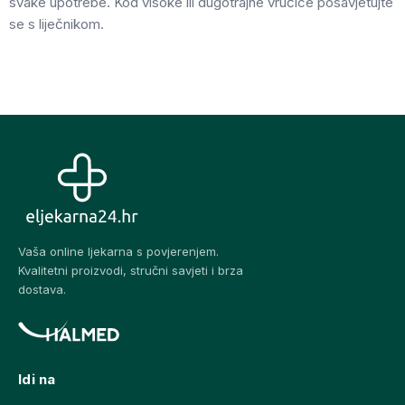
svake upotrebe. Kod visoke ili dugotrajne vrućice posavjetujte
se s liječnikom.
Vaša online ljekarna s povjerenjem.
Kvalitetni proizvodi, stručni savjeti i brza
dostava.
Idi na