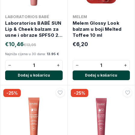
LABORATORIOS BABÉ
MELEM
Laboratorios BABÉ SUN
Melem Glossy Look
Lip & Cheek balzam za
balzam u boji Melted
usne i obraze SPF50 20
Toffee 10 ml
ml PINK
€10,46
€6,20
€13,95
Najniža cijena u 30 dana:
13.95 €
−
+
−
+
Dodaj u košaricu
Dodaj u košaricu
-25%
-25%