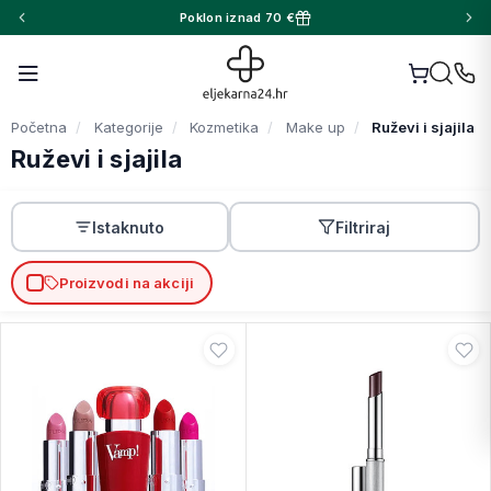
Poklon iznad 70 €
Početna
Kategorije
Kozmetika
Make up
Ruževi i sjajila
Ruževi i sjajila
Istaknuto
Filtriraj
Proizvodi na akciji