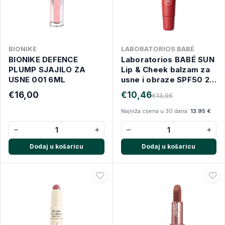
BIONIKE
LABORATORIOS BABÉ
BIONIKE DEFENCE
Laboratorios BABÉ SUN
PLUMP SJAJILO ZA
Lip & Cheek balzam za
USNE 001 6ML
usne i obraze SPF50 20
ml RED
€16,00
€10,46
€13,95
Najniža cijena u 30 dana:
13.95 €
−
+
−
+
Dodaj u košaricu
Dodaj u košaricu