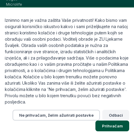
Microlife
Vichy
La Roche-Posay
Iznimno nam je važna zaštita Vaše privatnosti! Kako bismo vam
CeraVe
Eucerin
osigurali korisničko iskustvo kakvo i sami priželjkujete na našoj
Avene
stranici koristimo kolačiće i druge tehnologije putem kojih se
Bioderma
obrađuju vaši osobni podaci. Voditelj obrade je ZU Ljekarne
Svi brandovi
Švaljek. Obrada vaših osobnih podataka je nužna za
funkcioniranje ove stranice, izradu statističkih i analitičkih
Info
izvješća, ali i za prilagođavanje sadržaja. Više o podacima koje
obrađujemo kao i o vašim pravima pročitajte u našim Politikama
Trebate pomoć ili imate pitanja?
privatnosti, a o kolačićima i drugim tehnologijama u Politikama
kolačića. Kolačiće u bilo kojem trenutku možete ponovno
+385 91 6191 901
ažurirati. Ukoliko Vas zanima više ili želite ažurirati postavke o
info@eljekarna24.hr
kolačićima kliknite na 'Ne prihvaćam, želim ažurirati postavke'.
Privolu možete u bilo kojem trenutku povući bez negativnih
posljedica.
Ne prihvaćam, želim ažurirati postavke
Odbaci
© 2026 eljekarna24. Sva prava pridržana.
Prihvaćam
Pravilnik
Kolačići
Raskid ugovora