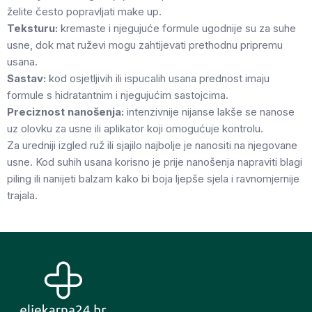
želite često popravljati make up.
Teksturu:
kremaste i njegujuće formule ugodnije su za suhe
usne, dok mat ruževi mogu zahtijevati prethodnu pripremu
usana.
Sastav:
kod osjetljivih ili ispucalih usana prednost imaju
formule s hidratantnim i njegujućim sastojcima.
Preciznost nanošenja:
intenzivnije nijanse lakše se nanose
uz olovku za usne ili aplikator koji omogućuje kontrolu.
Za uredniji izgled ruž ili sjajilo najbolje je nanositi na njegovane
usne. Kod suhih usana korisno je prije nanošenja napraviti blagi
piling ili nanijeti balzam kako bi boja ljepše sjela i ravnomjernije
trajala.