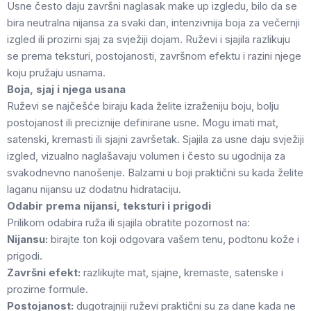
Usne često daju završni naglasak make up izgledu, bilo da se
bira neutralna nijansa za svaki dan, intenzivnija boja za večernji
izgled ili prozirni sjaj za svježiji dojam. Ruževi i sjajila razlikuju
se prema teksturi, postojanosti, završnom efektu i razini njege
koju pružaju usnama.
Boja, sjaj i njega usana
Ruževi se najčešće biraju kada želite izraženiju boju, bolju
postojanost ili preciznije definirane usne. Mogu imati mat,
satenski, kremasti ili sjajni završetak. Sjajila za usne daju svježiji
izgled, vizualno naglašavaju volumen i često su ugodnija za
svakodnevno nanošenje. Balzami u boji praktični su kada želite
laganu nijansu uz dodatnu hidrataciju.
Odabir prema nijansi, teksturi i prigodi
Prilikom odabira ruža ili sjajila obratite pozornost na:
Nijansu:
birajte ton koji odgovara vašem tenu, podtonu kože i
prigodi.
Završni efekt:
razlikujte mat, sjajne, kremaste, satenske i
prozirne formule.
Postojanost:
dugotrajniji ruževi praktični su za dane kada ne