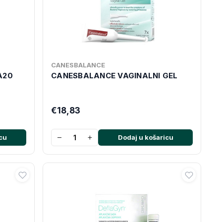
CANESBALANCE
A20
CANESBALANCE VAGINALNI GEL
€18,83
−
+
cu
Dodaj u košaricu