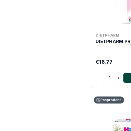
DIETPHARM
DIETPHARM PR
€16,77
−
+
Rasprodano