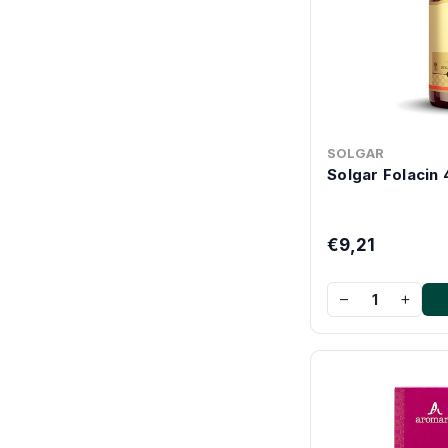
SOLGAR
Solgar Folacin
€9,21
−
+