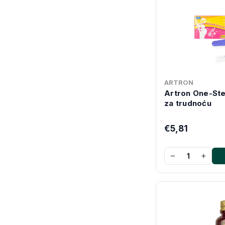
ARTRON
Artron One-Step
za trudnoću
€5,81
−
+