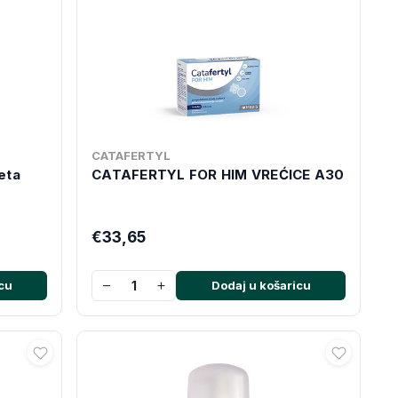
CATAFERTYL
eta
CATAFERTYL FOR HIM VREĆICE A30
€33,65
−
+
cu
Dodaj u košaricu