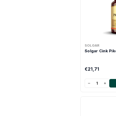
SOLGAR
Solgar Cink Pik
€21,71
−
+