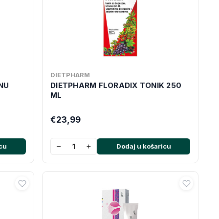
DIETPHARM
MNU
DIETPHARM FLORADIX TONIK 250
ML
€23,99
−
+
cu
Dodaj u košaricu