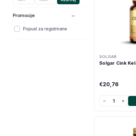
Promocije
Popust za registrirane
SOLGAR
Solgar Cink Kel
€20,76
−
+