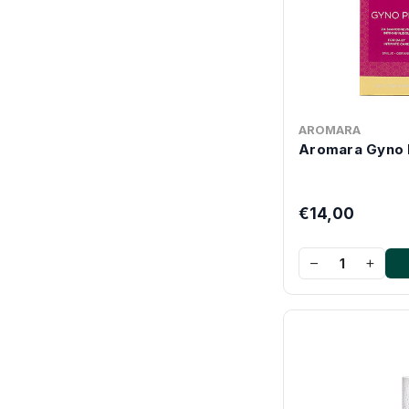
AROMARA
Aromara Gyno 
€14,00
−
+