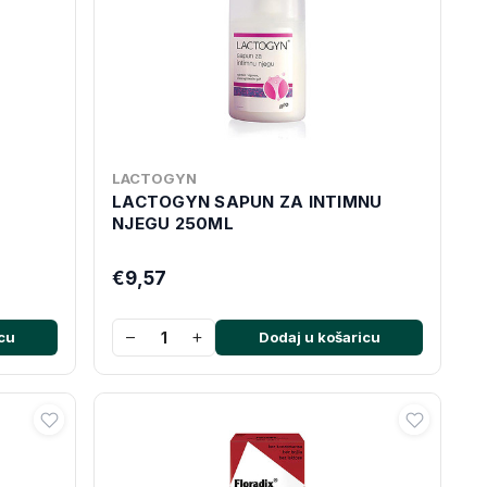
LACTOGYN
LACTOGYN SAPUN ZA INTIMNU
NJEGU 250ML
€9,57
−
+
cu
Dodaj u košaricu