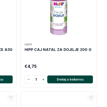
HIPP
CE A30
HIPP CAJ NATAL ZA DOJILJE 200 G
€4,75
−
+
cu
Dodaj u košaricu