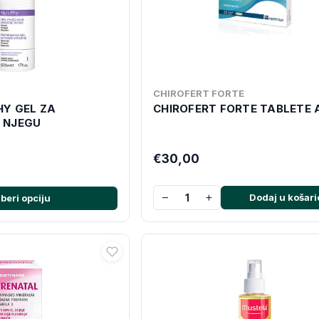
CHIROFERT FORTE
HY GEL ZA
CHIROFERT FORTE TABLETE 
 NJEGU
€30,00
−
+
Dodaj u košari
beri opciju