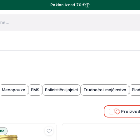
Poklon iznad 70 €
Menopauza
PMS
Policistični jajnici
Trudnoća i majčinstvo
Plod
Proizvodi
ane