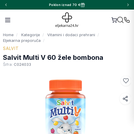
Poklon iznad 70 €
Home
Kategorije
Vitamini i dodaci prehrani
Eljekarna preporuča
SALVIT
Salvit Multi V 60 žele bombona
Šifra:
C024033
Facebook
WhatsApp
X (Twitter)