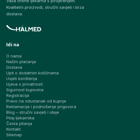
Vaša online ljekarna s povjerenjem.
Kvalitetni proizvodi, stručni savjeti i brza
dostava.
Idi na
O nama
Načini plaćanja
Dostava
Upit o dodatnim količinama
Uvjeti korištenja
Izjava o privatnosti
Sigurnost kupovine
Registracija
Pravo na odustanak od kupnje
Reklamacije i podnošenje prigovora
Blog – stručni savjeti i ideje
Pitaj ljekarnika
Česta pitanja
Kontakt
Sitemap