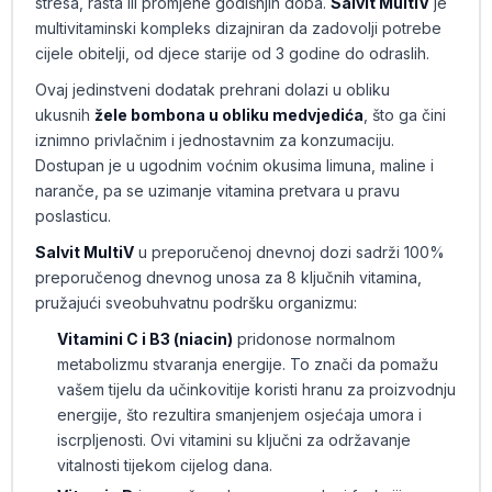
stresa, rasta ili promjene godišnjih doba.
Salvit MultiV
je
multivitaminski kompleks dizajniran da zadovolji potrebe
cijele obitelji, od djece starije od 3 godine do odraslih.
Ovaj jedinstveni dodatak prehrani dolazi u obliku
ukusnih
žele bombona u obliku medvjedića
, što ga čini
iznimno privlačnim i jednostavnim za konzumaciju.
Dostupan je u ugodnim voćnim okusima limuna, maline i
naranče, pa se uzimanje vitamina pretvara u pravu
poslasticu.
Salvit MultiV
u preporučenoj dnevnoj dozi sadrži 100%
preporučenog dnevnog unosa za 8 ključnih vitamina,
pružajući sveobuhvatnu podršku organizmu:
Vitamini C i B3 (niacin)
pridonose normalnom
metabolizmu stvaranja energije. To znači da pomažu
vašem tijelu da učinkovitije koristi hranu za proizvodnju
energije, što rezultira smanjenjem osjećaja umora i
iscrpljenosti. Ovi vitamini su ključni za održavanje
vitalnosti tijekom cijelog dana.