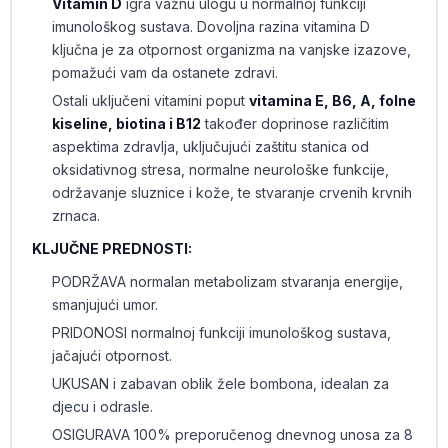
Vitamin D
igra važnu ulogu u normalnoj funkciji
imunološkog sustava. Dovoljna razina vitamina D
ključna je za otpornost organizma na vanjske izazove,
pomažući vam da ostanete zdravi.
Ostali uključeni vitamini poput
vitamina E, B6, A, folne
kiseline, biotina i B12
također doprinose različitim
aspektima zdravlja, uključujući zaštitu stanica od
oksidativnog stresa, normalne neurološke funkcije,
održavanje sluznice i kože, te stvaranje crvenih krvnih
zrnaca.
KLJUČNE PREDNOSTI:
PODRŽAVA normalan metabolizam stvaranja energije,
smanjujući umor.
PRIDONOSI normalnoj funkciji imunološkog sustava,
jačajući otpornost.
UKUSAN i zabavan oblik žele bombona, idealan za
djecu i odrasle.
OSIGURAVA 100% preporučenog dnevnog unosa za 8