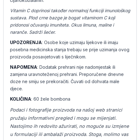
cijanokobalamin.
Vitamin C doprinosi također normalnoj funkciji imunološkog
sustava. Plod crne bazge je bogat vitaminom C koji
pridonosi očuvanju imuniteta. Okus limuna, maline i
naranče. Sadrži šećer.
UPOZORENJA
: Osobe koje uzimaju lijekove ili imaju
posebna medicinska stanja trebaju se prije uzimanja ovog
proizvoda posavjetovati s liječnikom.
NAPOMENA
: Dodatak prehrani nije nadomjestak ili
zamjena uravnoteženoj prehrani. Preporučene dnevne
doze ne smiju se prekoračiti. Čuvati od dohvata male
djece.
KOLIČINA
: 60 žele bombona
Podaci i fotografije proizvoda na našoj web stranici
pružaju informativni pregled i mogu se mijenjati.
Nastojimo ih redovito ažurirati, no moguće su izmjene
u formulaciji ili ambalaži proizvoda. Stoga, molimo vas