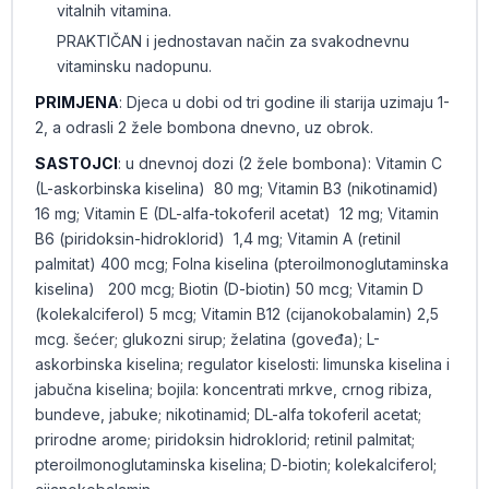
vitalnih vitamina.
PRAKTIČAN i jednostavan način za svakodnevnu
vitaminsku nadopunu.
PRIMJENA
: Djeca u dobi od tri godine ili starija uzimaju 1-
2, a odrasli 2 žele bombona dnevno, uz obrok.
SASTOJCI
: u dnevnoj dozi (2 žele bombona): Vitamin C
(L-askorbinska kiselina) 80 mg; Vitamin B3 (nikotinamid)
16 mg; Vitamin E (DL-alfa-tokoferil acetat) 12 mg; Vitamin
B6 (piridoksin-hidroklorid) 1,4 mg; Vitamin A (retinil
palmitat) 400 mcg; Folna kiselina (pteroilmonoglutaminska
kiselina) 200 mcg; Biotin (D-biotin) 50 mcg; Vitamin D
(kolekalciferol) 5 mcg; Vitamin B12 (cijanokobalamin) 2,5
mcg. šećer; glukozni sirup; želatina (goveđa); L-
askorbinska kiselina; regulator kiselosti: limunska kiselina i
jabučna kiselina; bojila: koncentrati mrkve, crnog ribiza,
bundeve, jabuke; nikotinamid; DL-alfa tokoferil acetat;
prirodne arome; piridoksin hidroklorid; retinil palmitat;
pteroilmonoglutaminska kiselina; D-biotin; kolekalciferol;