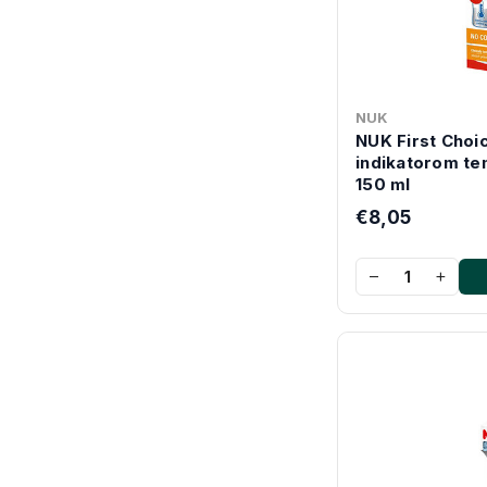
NUK
NUK First Choi
indikatorom te
150 ml
€8,05
−
+