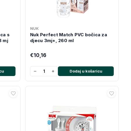
NUK
ca s
Nuk Perfect Match PVC bočica za
8 mj
djecu 3mj+, 260 ml
€10,16
−
+
cu
Dodaj u košaricu