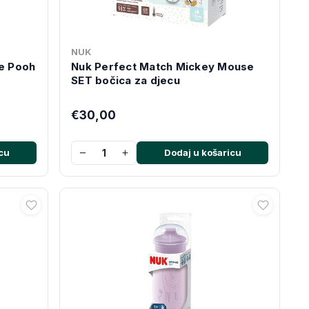
NUK
e Pooh
Nuk Perfect Match Mickey Mouse
SET bočica za djecu
€30,00
−
+
cu
Dodaj u košaricu