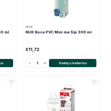
NUK
50 ml
NUK Boca PVC Mini me Sip 300 ml
€11,72
−
+
cu
Dodaj u košaricu