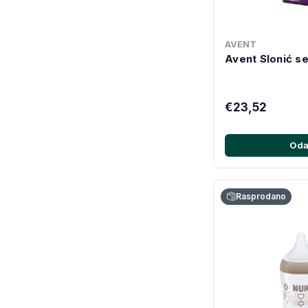
AVENT
Avent Slonić s
€23,52
Oda
Rasprodano