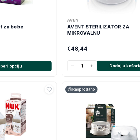
AVENT
et za bebe
AVENT STERILIZATOR ZA
MIKROVALNU
€48,44
−
+
Dodaj u košari
beri opciju
Rasprodano