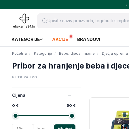
KATEGORIJE
AKCIJE
BRANDOVI
Početna
Kategorije
Bebe, djeca i mame
Dječja oprema
Pribor za hranjenje beba i djec
FILTRIRAJ PO:
Cijena
0 €
50 €
Ažuriraj