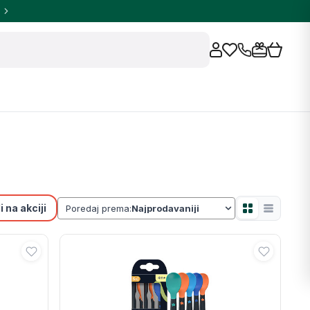
 na akciji
Poredaj prema: