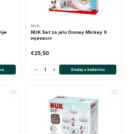
NUK
ije
NUK Set za jelo Disney Mickey 9
mjeseci+
€25,50
−
+
cu
Dodaj u košaricu