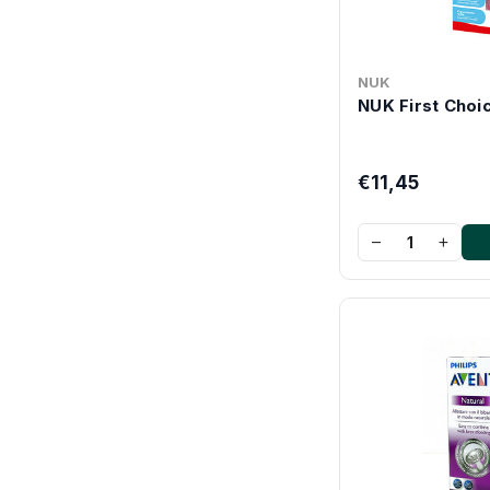
NUK
NUK First Choi
€11,45
−
+