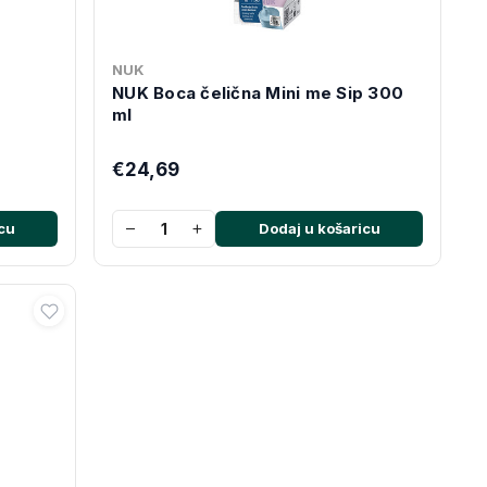
NUK
NUK Boca čelična Mini me Sip 300
ml
€24,69
−
+
cu
Dodaj u košaricu