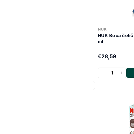
NUK
NUK Boca čelič
ml
€28,59
−
+