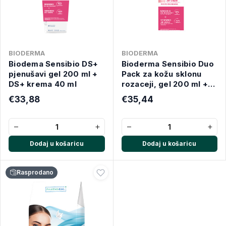
BIODERMA
BIODERMA
Biodema Sensibio DS+
Bioderma Sensibio Duo
pjenušavi gel 200 ml +
Pack za kožu sklonu
DS+ krema 40 ml
rozaceji, gel 200 ml +
AR krema 40 ml
€33,88
€35,44
−
+
−
+
Dodaj u košaricu
Dodaj u košaricu
Rasprodano