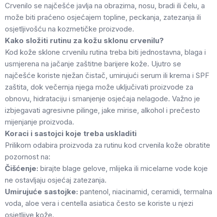
Crvenilo se najčešće javlja na obrazima, nosu, bradi ili čelu, a
može biti praćeno osjećajem topline, peckanja, zatezanja ili
osjetljivošću na kozmetičke proizvode.
Kako složiti rutinu za kožu sklonu crvenilu?
Kod kože sklone crvenilu rutina treba biti jednostavna, blaga i
usmjerena na jačanje zaštitne barijere kože. Ujutro se
najčešće koriste nježan čistač, umirujući serum ili krema i SPF
zaštita, dok večernja njega može uključivati proizvode za
obnovu, hidrataciju i smanjenje osjećaja nelagode. Važno je
izbjegavati agresivne pilinge, jake mirise, alkohol i prečesto
mijenjanje proizvoda.
Koraci i sastojci koje treba uskladiti
Prilikom odabira proizvoda za rutinu kod crvenila kože obratite
pozornost na:
Čišćenje:
birajte blage gelove, mlijeka ili micelarne vode koje
ne ostavljaju osjećaj zatezanja.
Umirujuće sastojke:
pantenol, niacinamid, ceramidi, termalna
voda, aloe vera i centella asiatica često se koriste u njezi
osjetljive kože.