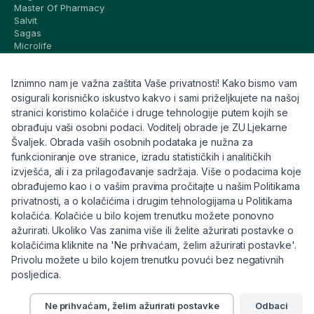
Master Of Pharmacy
Salvit
Sagas
Microlife
Vichy
La Roche-Posay
Iznimno nam je važna zaštita Vaše privatnosti! Kako bismo vam
CeraVe
Eucerin
osigurali korisničko iskustvo kakvo i sami priželjkujete na našoj
Avene
stranici koristimo kolačiće i druge tehnologije putem kojih se
Bioderma
obrađuju vaši osobni podaci. Voditelj obrade je ZU Ljekarne
Svi brandovi
Švaljek. Obrada vaših osobnih podataka je nužna za
funkcioniranje ove stranice, izradu statističkih i analitičkih
Info
izvješća, ali i za prilagođavanje sadržaja. Više o podacima koje
obrađujemo kao i o vašim pravima pročitajte u našim Politikama
Trebate pomoć ili imate pitanja?
privatnosti, a o kolačićima i drugim tehnologijama u Politikama
kolačića. Kolačiće u bilo kojem trenutku možete ponovno
+385 91 6191 901
ažurirati. Ukoliko Vas zanima više ili želite ažurirati postavke o
info@eljekarna24.hr
kolačićima kliknite na 'Ne prihvaćam, želim ažurirati postavke'.
Privolu možete u bilo kojem trenutku povući bez negativnih
posljedica.
Ne prihvaćam, želim ažurirati postavke
Odbaci