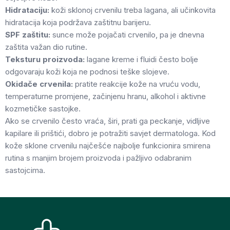
Hidrataciju:
koži sklonoj crvenilu treba lagana, ali učinkovita
hidratacija koja podržava zaštitnu barijeru.
SPF zaštitu:
sunce može pojačati crvenilo, pa je dnevna
zaštita važan dio rutine.
Teksturu proizvoda:
lagane kreme i fluidi često bolje
odgovaraju koži koja ne podnosi teške slojeve.
Okidače crvenila:
pratite reakcije kože na vruću vodu,
temperaturne promjene, začinjenu hranu, alkohol i aktivne
kozmetičke sastojke.
Ako se crvenilo često vraća, širi, prati ga peckanje, vidljive
kapilare ili prištići, dobro je potražiti savjet dermatologa. Kod
kože sklone crvenilu najčešće najbolje funkcionira smirena
rutina s manjim brojem proizvoda i pažljivo odabranim
sastojcima.