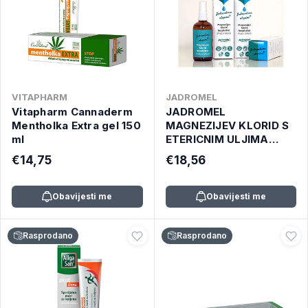
VITAPHARM
JADROMEL
Vitapharm Cannaderm
JADROMEL
Mentholka Extra gel 150
MAGNEZIJEV KLORID S
ml
ETERICNIM ULJIMA
SPREJ 100ML
€14,75
€18,56
Obavijesti me
Obavijesti me
Rasprodano
Rasprodano