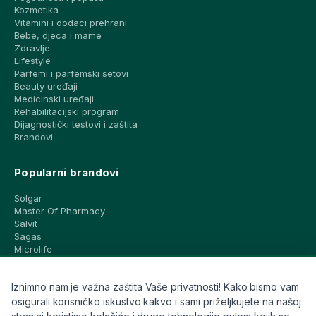
Kozmetika
Vitamini i dodaci prehrani
Bebe, djeca i mame
Zdravlje
Lifestyle
Parfemi i parfemski setovi
Beauty uređaji
Medicinski uređaji
Rehabilitacijski program
Dijagnostički testovi i zaštita
Brandovi
Popularni brandovi
Solgar
Master Of Pharmacy
Salvit
Sagas
Microlife
Vichy
La Roche-Posay
Iznimno nam je važna zaštita Vaše privatnosti! Kako bismo vam
CeraVe
Eucerin
osigurali korisničko iskustvo kakvo i sami priželjkujete na našoj
Avene