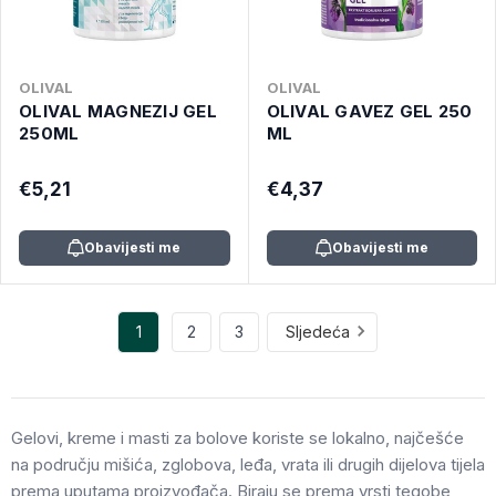
OLIVAL
OLIVAL
OLIVAL MAGNEZIJ GEL
OLIVAL GAVEZ GEL 250
250ML
ML
€5,21
€4,37
Obavijesti me
Obavijesti me
1
2
3
Sljedeća
Gelovi, kreme i masti za bolove koriste se lokalno, najčešće
na području mišića, zglobova, leđa, vrata ili drugih dijelova tijela
prema uputama proizvođača. Biraju se prema vrsti tegobe,