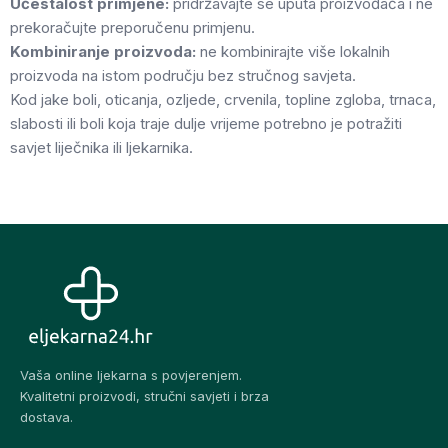
Učestalost primjene:
pridržavajte se uputa proizvođača i ne
prekoračujte preporučenu primjenu.
Kombiniranje proizvoda:
ne kombinirajte više lokalnih
proizvoda na istom području bez stručnog savjeta.
Kod jake boli, oticanja, ozljede, crvenila, topline zgloba, trnaca,
slabosti ili boli koja traje dulje vrijeme potrebno je potražiti
savjet liječnika ili ljekarnika.
Vaša online ljekarna s povjerenjem.
Kvalitetni proizvodi, stručni savjeti i brza
dostava.