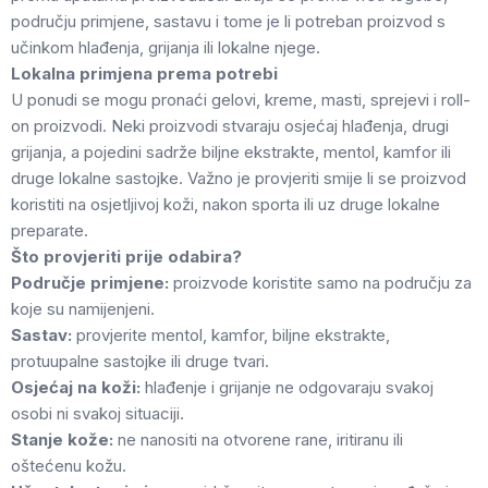
području primjene, sastavu i tome je li potreban proizvod s
učinkom hlađenja, grijanja ili lokalne njege.
Lokalna primjena prema potrebi
U ponudi se mogu pronaći gelovi, kreme, masti, sprejevi i roll-
on proizvodi. Neki proizvodi stvaraju osjećaj hlađenja, drugi
grijanja, a pojedini sadrže biljne ekstrakte, mentol, kamfor ili
druge lokalne sastojke. Važno je provjeriti smije li se proizvod
koristiti na osjetljivoj koži, nakon sporta ili uz druge lokalne
preparate.
Što provjeriti prije odabira?
Područje primjene:
proizvode koristite samo na području za
koje su namijenjeni.
Sastav:
provjerite mentol, kamfor, biljne ekstrakte,
protuupalne sastojke ili druge tvari.
Osjećaj na koži:
hlađenje i grijanje ne odgovaraju svakoj
osobi ni svakoj situaciji.
Stanje kože:
ne nanositi na otvorene rane, iritiranu ili
oštećenu kožu.