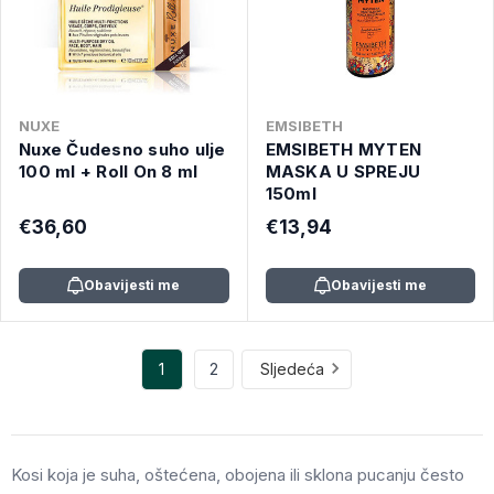
NUXE
EMSIBETH
Nuxe Čudesno suho ulje
EMSIBETH MYTEN
100 ml + Roll On 8 ml
MASKA U SPREJU
150ml
€36,60
€13,94
Obavijesti me
Obavijesti me
1
2
Sljedeća
Kosi koja je suha, oštećena, obojena ili sklona pucanju često