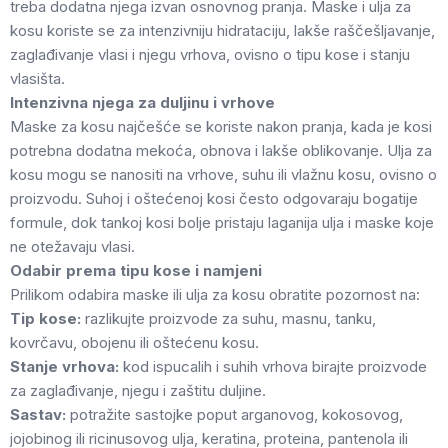
treba dodatna njega izvan osnovnog pranja. Maske i ulja za
kosu koriste se za intenzivniju hidrataciju, lakše raščešljavanje,
zaglađivanje vlasi i njegu vrhova, ovisno o tipu kose i stanju
vlasišta.
Intenzivna njega za duljinu i vrhove
Maske za kosu najčešće se koriste nakon pranja, kada je kosi
potrebna dodatna mekoća, obnova i lakše oblikovanje. Ulja za
kosu mogu se nanositi na vrhove, suhu ili vlažnu kosu, ovisno o
proizvodu. Suhoj i oštećenoj kosi često odgovaraju bogatije
formule, dok tankoj kosi bolje pristaju laganija ulja i maske koje
ne otežavaju vlasi.
Odabir prema tipu kose i namjeni
Prilikom odabira maske ili ulja za kosu obratite pozornost na:
Tip kose:
razlikujte proizvode za suhu, masnu, tanku,
kovrčavu, obojenu ili oštećenu kosu.
Stanje vrhova:
kod ispucalih i suhih vrhova birajte proizvode
za zaglađivanje, njegu i zaštitu duljine.
Sastav:
potražite sastojke poput arganovog, kokosovog,
jojobinog ili ricinusovog ulja, keratina, proteina, pantenola ili