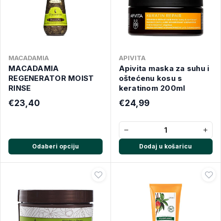
MACADAMIA
APIVITA
MACADAMIA
Apivita maska za suhu i
REGENERATOR MOIST
oštećenu kosu s
RINSE
keratinom 200ml
€23,40
€24,99
−
+
Odaberi opciju
Dodaj u košaricu