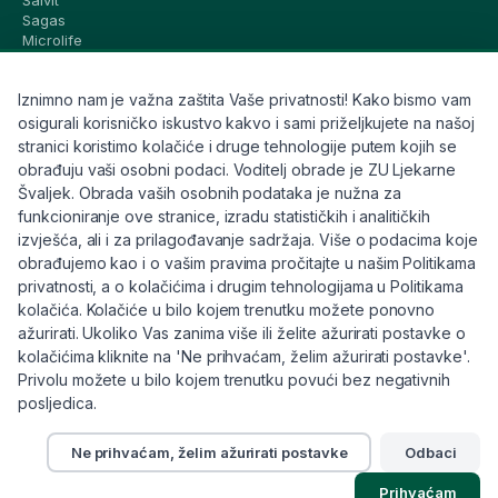
Sagas
Microlife
Vichy
La Roche-Posay
Iznimno nam je važna zaštita Vaše privatnosti! Kako bismo vam
CeraVe
Eucerin
osigurali korisničko iskustvo kakvo i sami priželjkujete na našoj
Avene
stranici koristimo kolačiće i druge tehnologije putem kojih se
Bioderma
obrađuju vaši osobni podaci. Voditelj obrade je ZU Ljekarne
Svi brandovi
Švaljek. Obrada vaših osobnih podataka je nužna za
funkcioniranje ove stranice, izradu statističkih i analitičkih
Info
izvješća, ali i za prilagođavanje sadržaja. Više o podacima koje
obrađujemo kao i o vašim pravima pročitajte u našim Politikama
Trebate pomoć ili imate pitanja?
privatnosti, a o kolačićima i drugim tehnologijama u Politikama
kolačića. Kolačiće u bilo kojem trenutku možete ponovno
+385 91 6191 901
ažurirati. Ukoliko Vas zanima više ili želite ažurirati postavke o
info@eljekarna24.hr
kolačićima kliknite na 'Ne prihvaćam, želim ažurirati postavke'.
Privolu možete u bilo kojem trenutku povući bez negativnih
posljedica.
Ne prihvaćam, želim ažurirati postavke
Odbaci
© 2026 eljekarna24. Sva prava pridržana.
Prihvaćam
Pravilnik
Kolačići
Raskid ugovora