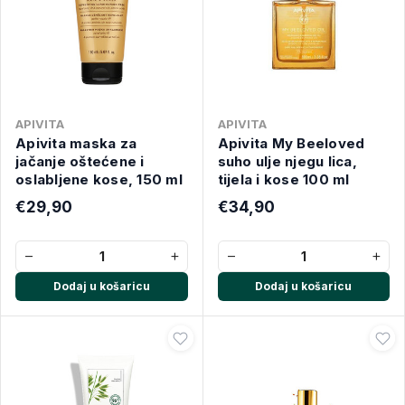
APIVITA
APIVITA
Apivita maska za
Apivita My Beeloved
jačanje oštećene i
suho ulje njegu lica,
oslabljene kose, 150 ml
tijela i kose 100 ml
€29,90
€34,90
−
+
−
+
Dodaj u košaricu
Dodaj u košaricu