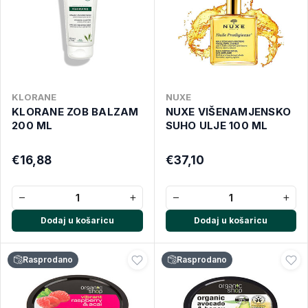
KLORANE
NUXE
KLORANE ZOB BALZAM
NUXE VIŠENAMJENSKO
200 ML
SUHO ULJE 100 ML
€16,88
€37,10
−
+
−
+
Dodaj u košaricu
Dodaj u košaricu
Rasprodano
Rasprodano