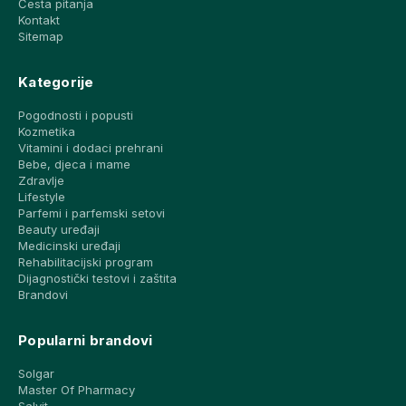
Česta pitanja
Kontakt
Sitemap
Kategorije
Pogodnosti i popusti
Kozmetika
Vitamini i dodaci prehrani
Bebe, djeca i mame
Zdravlje
Lifestyle
Parfemi i parfemski setovi
Beauty uređaji
Medicinski uređaji
Rehabilitacijski program
Dijagnostički testovi i zaštita
Brandovi
Popularni brandovi
Solgar
Master Of Pharmacy
Salvit