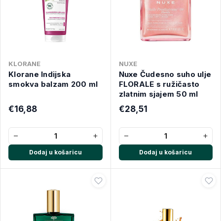
KLORANE
NUXE
Klorane Indijska
Nuxe Čudesno suho ulje
smokva balzam 200 ml
FLORALE s ružičasto
zlatnim sjajem 50 ml
€16,88
€28,51
−
+
−
+
Dodaj u košaricu
Dodaj u košaricu