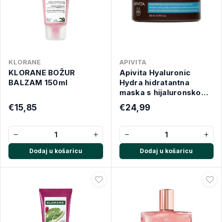
KLORANE
APIVITA
KLORANE BOŽUR
Apivita Hyaluronic
BALZAM 150ml
Hydra hidratantna
maska s hijaluronskom
kiselinom 200 ml
€15,85
€24,99
−
+
−
+
Dodaj u košaricu
Dodaj u košaricu