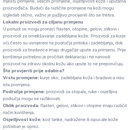
mjestu primjene, veličini promjene, osjetljivosti kože i uputama
proizvođača. Budući da različite promjene na koži mogu
izgledati slično, važno je pažljivo procijeniti što se tretira.
Lokalni proizvodi za ciljanu primjenu
U ponudi se mogu pronaći flasteri, otopine, gelovi, stikovi i
proizvodi za omekšavanje zadebljane kože. Proizvodi za kurje
oči često su usmjereni na područja pritiska i zadebljanja, dok
proizvodi za bradavice imaju drugačije upute za primjenu. Prije
korištenja potrebno je pročitati deklaraciju i ne nanositi
proizvod na zdravu okolnu kožu ako upute to ne preporučuju.
Što provjeriti prije odabira?
Vrstu promjene:
kurje oko, zadebljana koža i bradavica nisu
ista promjena.
Područje primjene:
proizvodi za stopala, ruke i osjetljiva
područja mogu se razlikovati.
Oblik proizvoda:
flasteri, gelovi, stikovi i otopine imaju različit
način korištenja.
Osjetljivost kože:
kod tanke, nadražene ili ispucale kože
potreban je oprez.