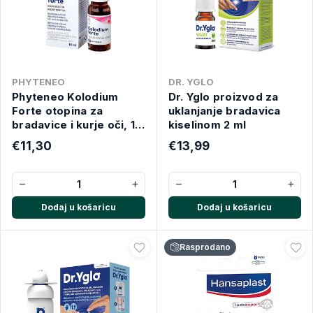
PHYTENEO
DR. YGLO
Phyteneo Kolodium
Dr. Yglo proizvod za
Forte otopina za
uklanjanje bradavica
bradavice i kurje oči, 10
kiselinom 2 ml
ml
€11,30
€13,99
−
+
−
+
Dodaj u košaricu
Dodaj u košaricu
Rasprodano