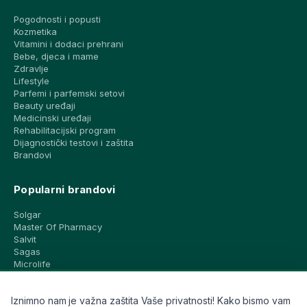
Pogodnosti i popusti
Kozmetika
Vitamini i dodaci prehrani
Bebe, djeca i mame
Zdravlje
Lifestyle
Parfemi i parfemski setovi
Beauty uređaji
Medicinski uređaji
Rehabilitacijski program
Dijagnostički testovi i zaštita
Brandovi
Popularni brandovi
Solgar
Master Of Pharmacy
Salvit
Sagas
Microlife
Vichy
La Roche-Posay
Iznimno nam je važna zaštita Vaše privatnosti! Kako bismo vam
CeraVe