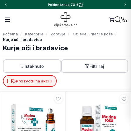
Poklon iznad 70 €
Početna
Kategorije
Zdravlje
Ozljede i iritacije kože
Kurje oči i bradavice
Kurje oči i bradavice
Istaknuto
Filtriraj
Proizvodi na akciji