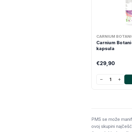
CARNIUM BOTANI
Carnium Botan
kapsula
€29,90
−
+
PMS se može manifes
ovoj skupini najčešć