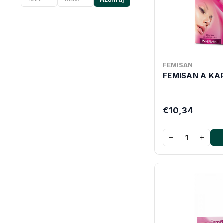
FEMISAN
FEMISAN A KAP
€10,34
−
+