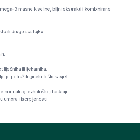
ega-3 masne kiseline, biljni ekstrakti i kombinirane
kte ili druge sastojke.
in.
iječnika ili ljekarnika.
e je potražiti ginekološki savjet.
e normalnoj psihološkoj funkciji.
u umora i iscrpljenosti.