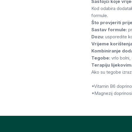
Sastojci koje vrije
Kod odabira dodataka
formule.
Što provjeriti pri
Sastav formule:
pr
Dozu:
usporedite ko
Vrijeme korištenja
Kombiniranje dod
Tegobe:
vrlo bolni, 
Terapiju lijekovim
Ako su tegobe izrazi
*Vitamin B6 doprinos
*Magnezij doprinosi 