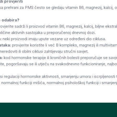
di provjeriti
 prehrani za PMS često se gledaju vitamin B6, magnezij, kalcij, om
je odabira?
ovjerite sadrži li proizvod vitamin B6, magnezij, kalcij, biljne ekstra
ličine aktivnih sastojaka u preporučenoj dnevnoj dozi.
:
neki proizvodi imaju upute vezane uz određeni dio ciklusa.
ataka:
provjerite koristite li već B kompleks, magnezij ili multivitam
neredoviti ili obilni ciklusi zahtijevaju stručni savjet.
a:
kod hormonske terapije ili kroničnih bolesti preporučuje se savjet l
te, pogoršavaju se ili utječu na svakodnevno funkcioniranje, najbolj
i regulaciji hormonske aktivnosti, smanjenju umora i iscrpljenosti t
normalnoj funkciji mišića, normalnoj psihološkoj funkciji i smanjenj