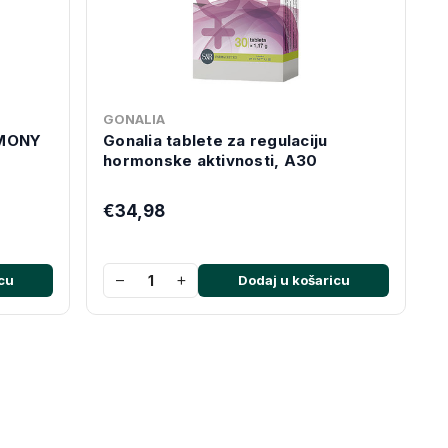
GONALIA
MONY
Gonalia tablete za regulaciju
hormonske aktivnosti, A30
€34,98
−
+
cu
Dodaj u košaricu