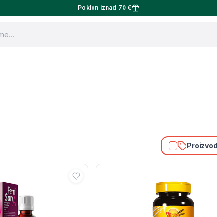
Poklon iznad 70 €
Proizvodi