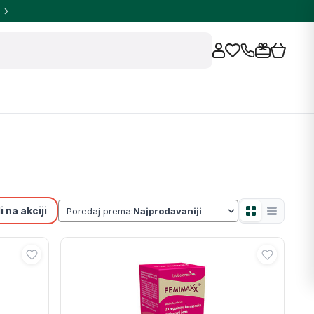
 na akciji
Poredaj prema: