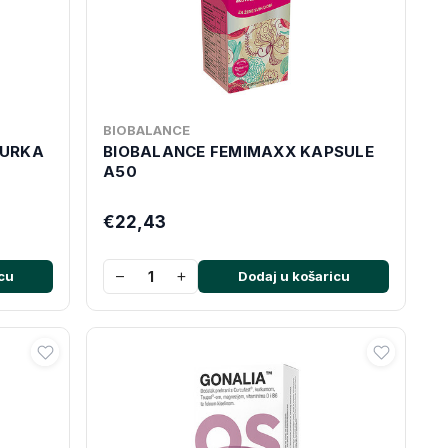
BIOBALANCE
CURKA
BIOBALANCE FEMIMAXX KAPSULE
A50
€22,43
−
+
cu
Dodaj u košaricu