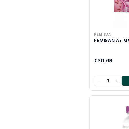
FEMISAN
FEMISAN A+ M
€30,69
−
+