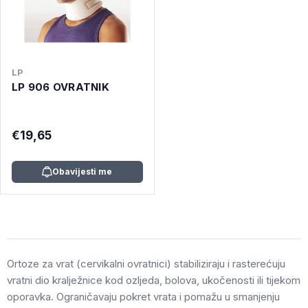
LP
LP 906 OVRATNIK
€19,65
Obavijesti me
Ortoze za vrat (cervikalni ovratnici) stabiliziraju i rasterećuju
vratni dio kralježnice kod ozljeda, bolova, ukočenosti ili tijekom
oporavka. Ograničavaju pokret vrata i pomažu u smanjenju