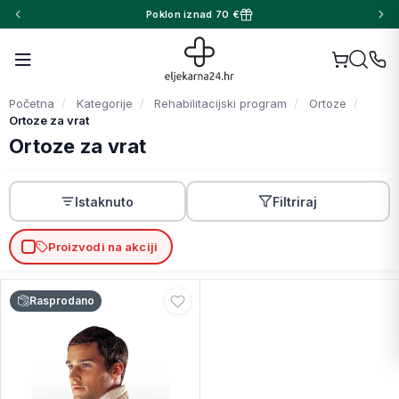
Poklon iznad 70 €
Početna
Kategorije
Rehabilitacijski program
Ortoze
Ortoze za vrat
Ortoze za vrat
Istaknuto
Filtriraj
Proizvodi na akciji
Rasprodano