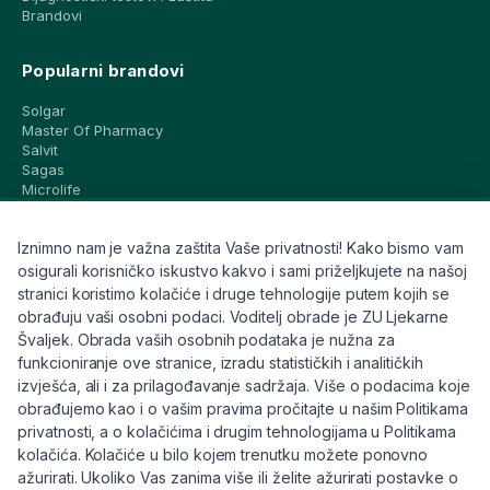
Brandovi
Popularni brandovi
Solgar
Master Of Pharmacy
Salvit
Sagas
Microlife
Vichy
La Roche-Posay
Iznimno nam je važna zaštita Vaše privatnosti! Kako bismo vam
CeraVe
Eucerin
osigurali korisničko iskustvo kakvo i sami priželjkujete na našoj
Avene
stranici koristimo kolačiće i druge tehnologije putem kojih se
Bioderma
obrađuju vaši osobni podaci. Voditelj obrade je ZU Ljekarne
Svi brandovi
Švaljek. Obrada vaših osobnih podataka je nužna za
funkcioniranje ove stranice, izradu statističkih i analitičkih
Info
izvješća, ali i za prilagođavanje sadržaja. Više o podacima koje
obrađujemo kao i o vašim pravima pročitajte u našim Politikama
Trebate pomoć ili imate pitanja?
privatnosti, a o kolačićima i drugim tehnologijama u Politikama
kolačića. Kolačiće u bilo kojem trenutku možete ponovno
+385 91 6191 901
ažurirati. Ukoliko Vas zanima više ili želite ažurirati postavke o
info@eljekarna24.hr