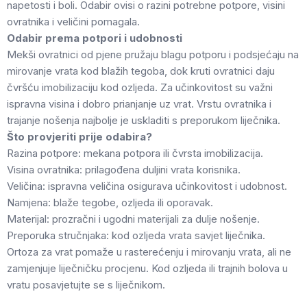
napetosti i boli. Odabir ovisi o razini potrebne potpore, visini
ovratnika i veličini pomagala.
Odabir prema potpori i udobnosti
Mekši ovratnici od pjene pružaju blagu potporu i podsjećaju na
mirovanje vrata kod blažih tegoba, dok kruti ovratnici daju
čvršću imobilizaciju kod ozljeda. Za učinkovitost su važni
ispravna visina i dobro prianjanje uz vrat. Vrstu ovratnika i
trajanje nošenja najbolje je uskladiti s preporukom liječnika.
Što provjeriti prije odabira?
Razina potpore: mekana potpora ili čvrsta imobilizacija.
Visina ovratnika: prilagođena duljini vrata korisnika.
Veličina: ispravna veličina osigurava učinkovitost i udobnost.
Namjena: blaže tegobe, ozljeda ili oporavak.
Materijal: prozračni i ugodni materijali za dulje nošenje.
Preporuka stručnjaka: kod ozljeda vrata savjet liječnika.
Ortoza za vrat pomaže u rasterećenju i mirovanju vrata, ali ne
zamjenjuje liječničku procjenu. Kod ozljeda ili trajnih bolova u
vratu posavjetujte se s liječnikom.