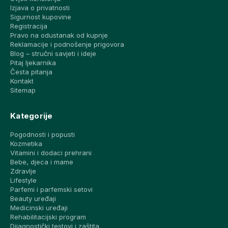
Izjava o privatnosti
Sigurnost kupovine
Registracija
Pravo na odustanak od kupnje
Reklamacije i podnošenje prigovora
Blog – stručni savjeti i ideje
Pitaj ljekarnika
Česta pitanja
Kontakt
Sitemap
Kategorije
Pogodnosti i popusti
Kozmetika
Vitamini i dodaci prehrani
Bebe, djeca i mame
Zdravlje
Lifestyle
Parfemi i parfemski setovi
Beauty uređaji
Medicinski uređaji
Rehabilitacijski program
Dijagnostički testovi i zaštita