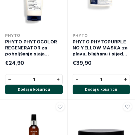
PHYTO
PHYTO
PHYTO PHYTOCOLOR
PHYTO PHYTOPURPLE
REGENERATOR za
NO YELLOW MASKA za
poboljšanje sjaja
plavu, blajhanu i sijedu
obojane kose 175ML
kosu 200ML
€24,90
€39,90
−
+
−
+
Dodaj u košaricu
Dodaj u košaricu