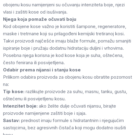
obojenu kosu namijenjeni su očuvanju intenziteta boje, njezi
vlasi i zaštiti kose od isušivanja.
Njega koja pomaže očuvati boju
Kod obojene kose važno je koristiti šampone, regeneratore,
maske i tretmane koji su prilagođeni kemijski tretiranoj kosi.
Takvi proizvodi najčešće imaju blaže formule, pomažu smanjiti
ispiranje boje i pružaju dodatnu hidrataciju duljini i vrhovima.
Posebna njega korisna je kod kose koja je suha, oštećena,
često fenirana ili posvijetljena.
Odabir prema nijansi i stanju kose
Prilikom odabira proizvoda za obojenu kosu obratite pozornost
na:
Tip kose:
razlikujte proizvode za suhu, masnu, tanku, gustu,
oštećenu ili posvijetljenu kosu.
Intenzitet boje:
ako želite dulje očuvati nijansu, birajte
proizvode namijenjene zaštiti boje i sjaja.
Sastav:
prednost imaju formule s hidratantnim i njegujućim
sastojcima, bez agresivnih čistača koji mogu dodatno isušiti
kosu.