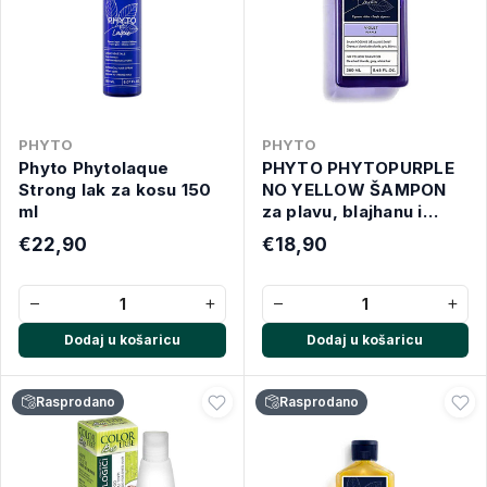
PHYTO
PHYTO
Phyto Phytolaque
PHYTO PHYTOPURPLE
Strong lak za kosu 150
NO YELLOW ŠAMPON
ml
za plavu, blajhanu i
sijedu kosu 250ML
€22,90
€18,90
−
+
−
+
Dodaj u košaricu
Dodaj u košaricu
Rasprodano
Rasprodano