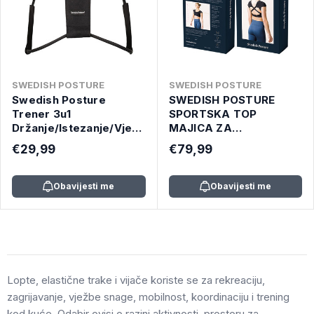
SWEDISH POSTURE
SWEDISH POSTURE
Swedish Posture
SWEDISH POSTURE
Trener 3u1
SPORTSKA TOP
Držanje/Istezanje/Vježbanje
MAJICA ZA
jačina SREDNJE
TRENIRANJE
€29,99
€79,99
Obavijesti me
Obavijesti me
Lopte, elastične trake i vijače koriste se za rekreaciju,
zagrijavanje, vježbe snage, mobilnost, koordinaciju i trening
kod kuće. Odabir ovisi o razini aktivnosti, prostoru za