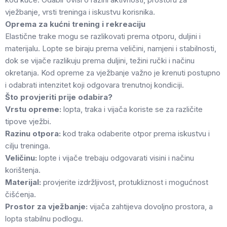
vježbanje, vrsti treninga i iskustvu korisnika.
Oprema za kućni trening i rekreaciju
Elastične trake mogu se razlikovati prema otporu, duljini i
materijalu. Lopte se biraju prema veličini, namjeni i stabilnosti,
dok se vijače razlikuju prema duljini, težini ručki i načinu
okretanja. Kod opreme za vježbanje važno je krenuti postupno
i odabrati intenzitet koji odgovara trenutnoj kondiciji.
Što provjeriti prije odabira?
Vrstu opreme:
lopta, traka i vijača koriste se za različite
tipove vježbi.
Razinu otpora:
kod traka odaberite otpor prema iskustvu i
cilju treninga.
Veličinu:
lopte i vijače trebaju odgovarati visini i načinu
korištenja.
Materijal:
provjerite izdržljivost, protukliznost i mogućnost
čišćenja.
Prostor za vježbanje:
vijača zahtijeva dovoljno prostora, a
lopta stabilnu podlogu.