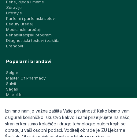
Bebe, djeca i mame
Zdravlje
Lifestyle
Parfemi i parfemski setovi
Beauty uređaji
Medicinski uređaji
Rehabilitacijski program
Dijagnostički testovi i zaštita
Brandovi
Popularni brandovi
Solgar
Master Of Pharmacy
Salvit
Sagas
Microlife
Vichy
La Roche-Posay
Iznimno nam je važna zaštita Vaše privatnosti! Kako bismo vam
CeraVe
Eucerin
osigurali korisničko iskustvo kakvo i sami priželjkujete na našoj
Avene
stranici koristimo kolačiće i druge tehnologije putem kojih se
Bioderma
obrađuju vaši osobni podaci. Voditelj obrade je ZU Ljekarne
Svi brandovi
Švaljek. Obrada vaših osobnih podataka je nužna za