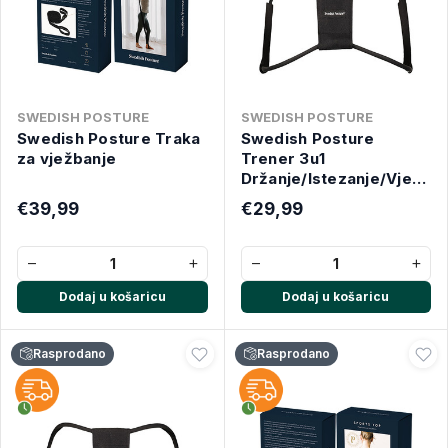
SWEDISH POSTURE
SWEDISH POSTURE
Swedish Posture Traka
Swedish Posture
za vježbanje
Trener 3u1
Držanje/Istezanje/Vježban
jačina JAKO
€39,99
€29,99
−
+
−
+
Dodaj u košaricu
Dodaj u košaricu
Rasprodano
Rasprodano