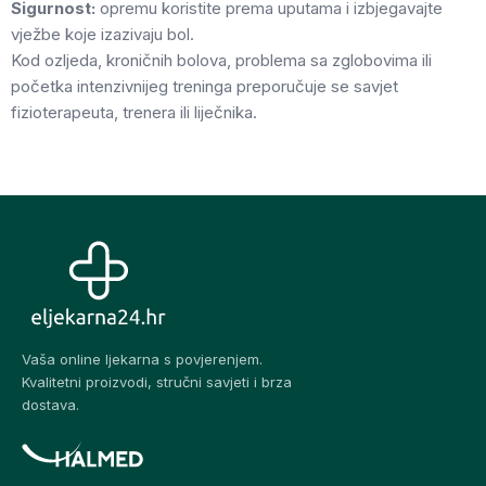
Sigurnost:
opremu koristite prema uputama i izbjegavajte
vježbe koje izazivaju bol.
Kod ozljeda, kroničnih bolova, problema sa zglobovima ili
početka intenzivnijeg treninga preporučuje se savjet
fizioterapeuta, trenera ili liječnika.
Vaša online ljekarna s povjerenjem.
Kvalitetni proizvodi, stručni savjeti i brza
dostava.