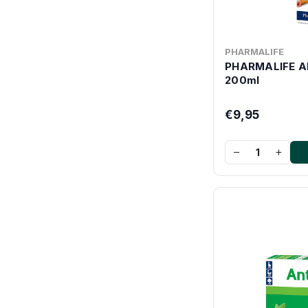
PHARMALIFE
PHARMALIFE A
200ml
€9,95
−
+