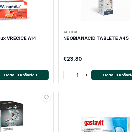
ABOCA
ux VREĆICE A14
NEOBIANACID TABLETE A45
€23,80
−
+
Dodaj u košaricu
Dodaj u košari