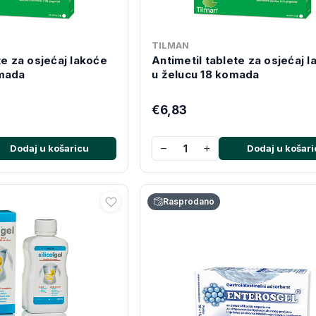
TILMAN
te za osjećaj lakoće
Antimetil tablete za osjećaj 
omada
u želucu 18 komada
€6,83
−
+
Dodaj u košaricu
Dodaj u košari
Rasprodano