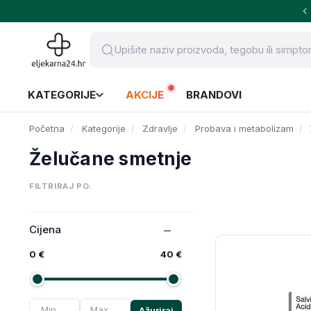
KATEGORIJE
AKCIJE
BRANDOVI
Početna
Kategorije
Zdravlje
Probava i metabolizam
Želučane smetnje
FILTRIRAJ PO:
Cijena
0 €
40 €
Ažuriraj