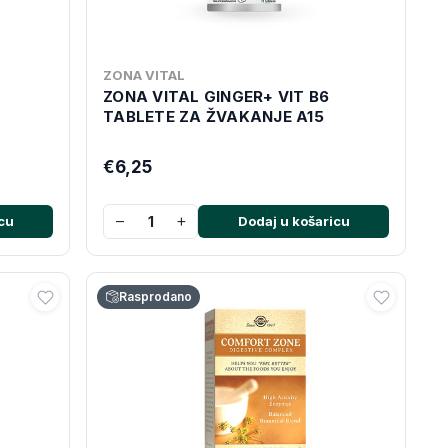
ZONA VITAL
ZONA VITAL GINGER+ VIT B6
TABLETE ZA ŽVAKANJE A15
€6,25
−
+
cu
Dodaj u košaricu
Rasprodano