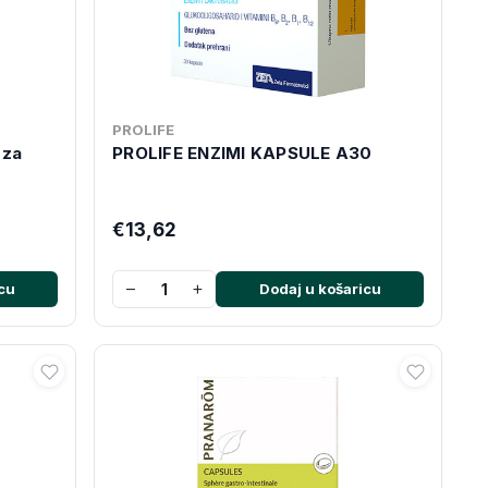
PROLIFE
 za
PROLIFE ENZIMI KAPSULE A30
€13,62
−
+
cu
Dodaj u košaricu