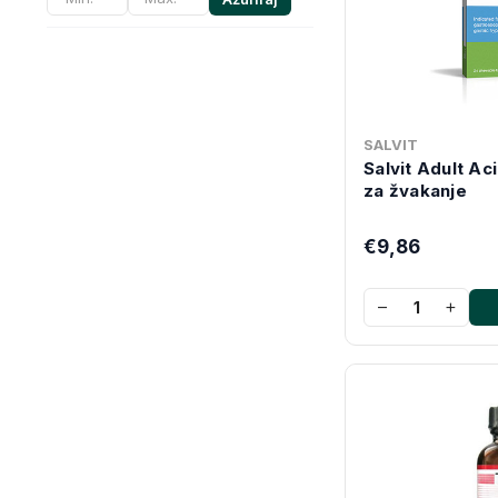
SALVIT
Salvit Adult Ac
za žvakanje
€9,86
−
+