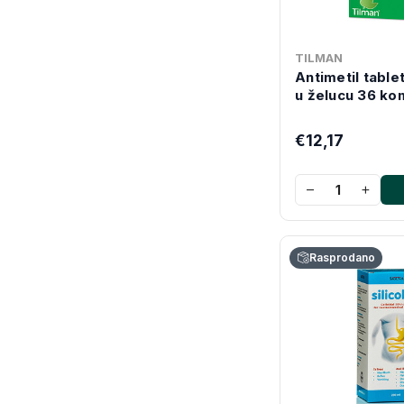
TILMAN
Antimetil table
u želucu 36 k
€12,17
−
+
Rasprodano