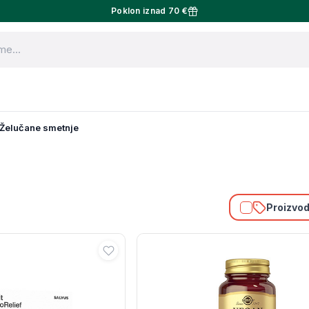
Poklon iznad 70 €
Želučane smetnje
Proizvodi