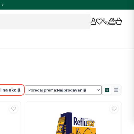
 na akciji
Poredaj prema: