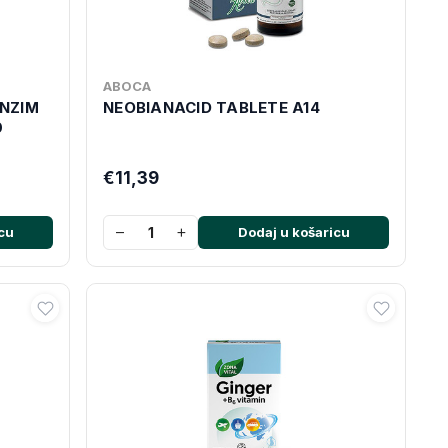
ABOCA
NZIM
NEOBIANACID TABLETE A14
0
€11,39
−
+
cu
Dodaj u košaricu