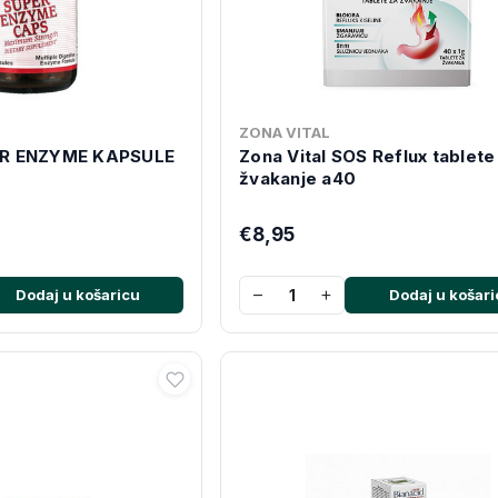
ZONA VITAL
R ENZYME KAPSULE
Zona Vital SOS Reflux tablete
žvakanje a40
€8,95
−
+
Dodaj u košaricu
Dodaj u košari