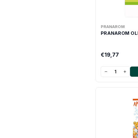
PRANAROM
PRANAROM OL
€19,77
−
+