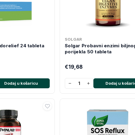
SOLGAR
idorelief 24 tableta
Solgar Probavni enzimi biljno
porijekla 50 tableta
€19,68
−
+
Dodaj u košaricu
Dodaj u košari