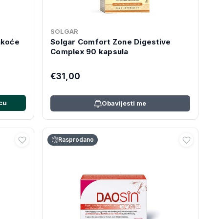
SOLGAR
lakoće
Solgar Comfort Zone Digestive
Complex 90 kapsula
€31,00
cu
Obavijesti me
Rasprodano