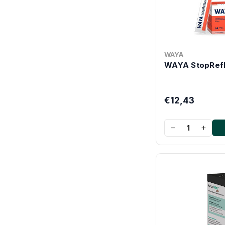
WAYA
WAYA StopRefl
€12,43
−
+