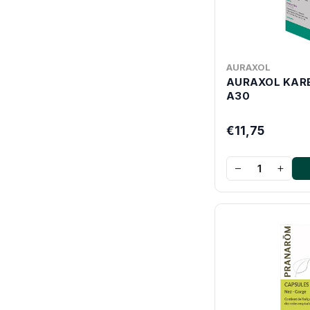
AURAXOL
AURAXOL KAR
A30
€11,75
−
+