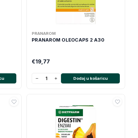
PRANAROM
PRANAROM OLEOCAPS 2 A30
€19,77
−
+
cu
Dodaj u košaricu