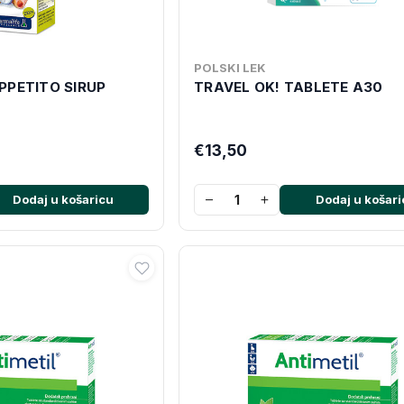
POLSKI LEK
PPETITO SIRUP
TRAVEL OK! TABLETE A30
€13,50
−
+
Dodaj u košaricu
Dodaj u košari