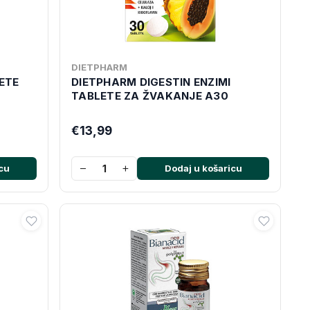
DIETPHARM
ETE
DIETPHARM DIGESTIN ENZIMI
TABLETE ZA ŽVAKANJE A30
€13,99
−
+
cu
Dodaj u košaricu