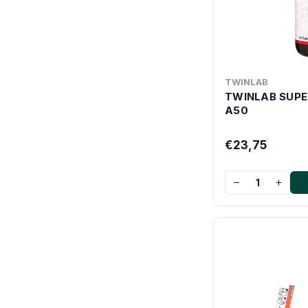
TWINLAB
TWINLAB SUPE
A50
€23,75
−
+