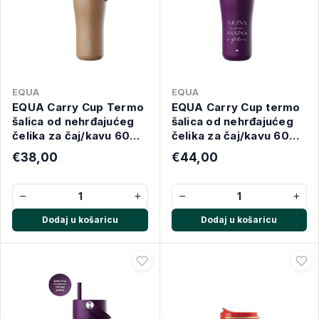
EQUA
EQUA
EQUA Carry Cup Termo
EQUA Carry Cup termo
šalica od nehrđajućeg
šalica od nehrđajućeg
čelika za čaj/kavu 600
čelika za čaj/kavu 600
ml, toffee
ml - "Nježna u srcu,
€38,00
€44,00
snažna u djelima."
−
+
−
+
Dodaj u košaricu
Dodaj u košaricu