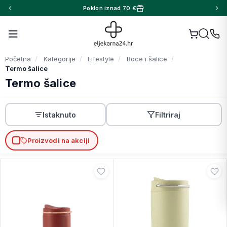
Poklon iznad 70 €
Početna
Kategorije
Lifestyle
Boce i šalice
Termo šalice
Termo šalice
Istaknuto
Filtriraj
Proizvodi na akciji