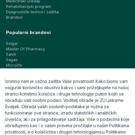
Medicinski uređaji
Rehabilitacijski program
Dijagnostički testovi i zaštita
Brandovi
Popularni brandovi
Solgar
Master Of Pharmacy
Salvit
Sagas
Microlife
Vichy
La Roche-Posay
Iznimno nam je važna zaštita Vaše privatnosti! Kako bismo vam
CeraVe
Eucerin
osigurali korisničko iskustvo kakvo i sami priželjkujete na našoj
Avene
stranici koristimo kolačiće i druge tehnologije putem kojih se
Bioderma
obrađuju vaši osobni podaci. Voditelj obrade je ZU Ljekarne
Svi brandovi
Švaljek. Obrada vaših osobnih podataka je nužna za
funkcioniranje ove stranice, izradu statističkih i analitičkih
Info
izvješća, ali i za prilagođavanje sadržaja. Više o podacima koje
obrađujemo kao i o vašim pravima pročitajte u našim Politikama
Trebate pomoć ili imate pitanja?
privatnosti, a o kolačićima i drugim tehnologijama u Politikama