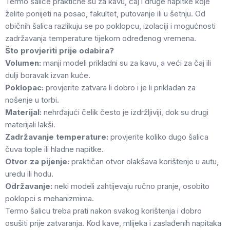
Termo šalice praktične su za kavu, čaj i druge napitke koje
želite ponijeti na posao, fakultet, putovanje ili u šetnju. Od
običnih šalica razlikuju se po poklopcu, izolaciji i mogućnosti
zadržavanja temperature tijekom određenog vremena.
Što provjeriti prije odabira?
Volumen:
manji modeli prikladni su za kavu, a veći za čaj ili
dulji boravak izvan kuće.
Poklopac:
provjerite zatvara li dobro i je li prikladan za
nošenje u torbi.
Materijal:
nehrđajući čelik često je izdržljiviji, dok su drugi
materijali lakši.
Zadržavanje temperature:
provjerite koliko dugo šalica
čuva tople ili hladne napitke.
Otvor za pijenje:
praktičan otvor olakšava korištenje u autu,
uredu ili hodu.
Održavanje:
neki modeli zahtijevaju ručno pranje, osobito
poklopci s mehanizmima.
Termo šalicu treba prati nakon svakog korištenja i dobro
osušiti prije zatvaranja. Kod kave, mlijeka i zaslađenih napitaka