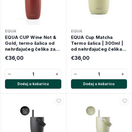
EQUA
EQUA
EQUA CUP Wine Not &
EQUA Cup Matcha
Gold, termo šalica od
Termo šalica | 300ml |
nehrđajućeg čelika za
od nehrđajućeg čelika,
čaj/kavu, 300ml
za čaj/kavu
€36,00
€36,00
−
+
−
+
Dodaj u košaricu
Dodaj u košaricu