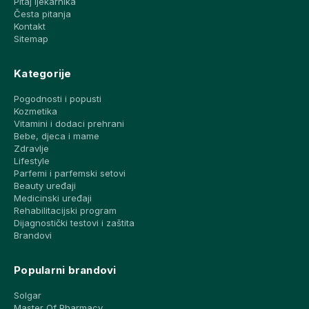
Pitaj ljekarnika
Česta pitanja
Kontakt
Sitemap
Kategorije
Pogodnosti i popusti
Kozmetika
Vitamini i dodaci prehrani
Bebe, djeca i mame
Zdravlje
Lifestyle
Parfemi i parfemski setovi
Beauty uređaji
Medicinski uređaji
Rehabilitacijski program
Dijagnostički testovi i zaštita
Brandovi
Popularni brandovi
Solgar
Master Of Pharmacy