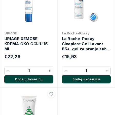
URIAGE
La Roche-Posay
URIAGE XEMOSE
La Roche-Posay
KREMA OKO OCIJU 15
Cicaplast Gel Lavant
ML
B5+, gel za pranje suhe
i osjetljive kože, 200 ml
€22,26
€15,93
−
+
−
+
Dodaj u košaricu
Dodaj u košaricu