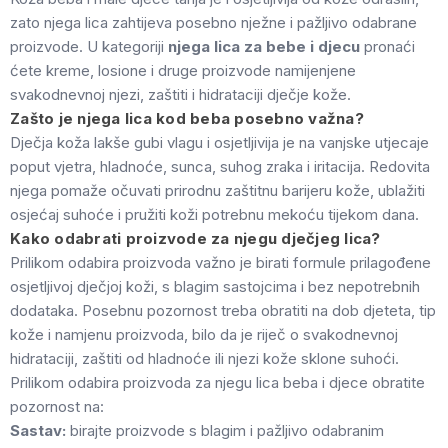
zato njega lica zahtijeva posebno nježne i pažljivo odabrane
proizvode. U kategoriji
njega lica za bebe i djecu
pronaći
ćete kreme, losione i druge proizvode namijenjene
svakodnevnoj njezi, zaštiti i hidrataciji dječje kože.
Zašto je njega lica kod beba posebno važna?
Dječja koža lakše gubi vlagu i osjetljivija je na vanjske utjecaje
poput vjetra, hladnoće, sunca, suhog zraka i iritacija. Redovita
njega pomaže očuvati prirodnu zaštitnu barijeru kože, ublažiti
osjećaj suhoće i pružiti koži potrebnu mekoću tijekom dana.
Kako odabrati proizvode za njegu dječjeg lica?
Prilikom odabira proizvoda važno je birati formule prilagođene
osjetljivoj dječjoj koži, s blagim sastojcima i bez nepotrebnih
dodataka. Posebnu pozornost treba obratiti na dob djeteta, tip
kože i namjenu proizvoda, bilo da je riječ o svakodnevnoj
hidrataciji, zaštiti od hladnoće ili njezi kože sklone suhoći.
Prilikom odabira proizvoda za njegu lica beba i djece obratite
pozornost na:
Sastav:
birajte proizvode s blagim i pažljivo odabranim