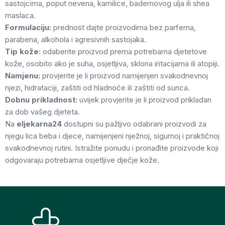
sastojcima, poput nevena, kamilice, bademovog ulja ili shea
maslaca.
Formulaciju:
prednost dajte proizvodima bez parfema,
parabena, alkohola i agresivnih sastojaka.
Tip kože:
odaberite proizvod prema potrebama djetetove
kože, osobito ako je suha, osjetljiva, sklona iritacijama ili atopiji.
Namjenu:
provjerite je li proizvod namijenjen svakodnevnoj
njezi, hidrataciji, zaštiti od hladnoće ili zaštiti od sunca.
Dobnu prikladnost:
uvijek provjerite je li proizvod prikladan
za dob vašeg djeteta.
Na
eljekarna24
dostupni su pažljivo odabrani proizvodi za
njegu lica beba i djece, namijenjeni nježnoj, sigurnoj i praktičnoj
svakodnevnoj rutini. Istražite ponudu i pronađite proizvode koji
odgovaraju potrebama osjetljive dječje kože.