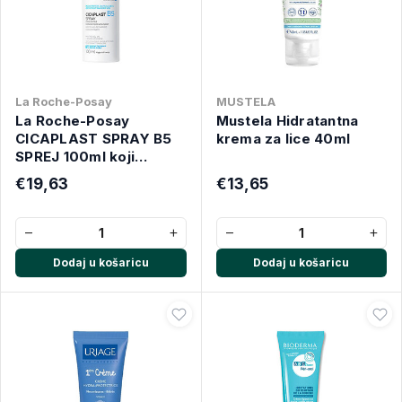
La Roche-Posay
MUSTELA
La Roche-Posay
Mustela Hidratantna
CICAPLAST SPRAY B5
krema za lice 40ml
SPREJ 100ml koji
obnavlja nadraženu ili
€19,63
€13,65
oslabljenu kožu bez
isušivanja
−
+
−
+
Dodaj u košaricu
Dodaj u košaricu