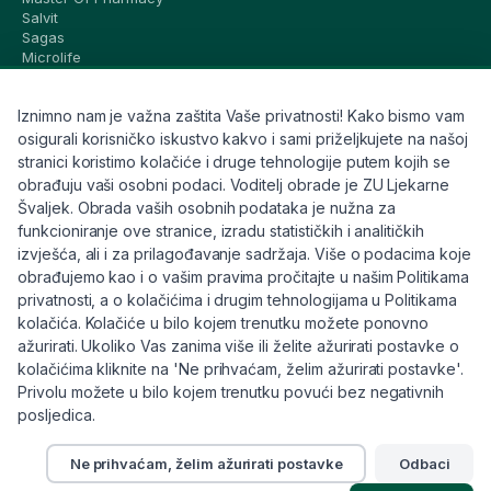
Salvit
Sagas
Microlife
Vichy
La Roche-Posay
Iznimno nam je važna zaštita Vaše privatnosti! Kako bismo vam
CeraVe
Eucerin
osigurali korisničko iskustvo kakvo i sami priželjkujete na našoj
Avene
stranici koristimo kolačiće i druge tehnologije putem kojih se
Bioderma
obrađuju vaši osobni podaci. Voditelj obrade je ZU Ljekarne
Svi brandovi
Švaljek. Obrada vaših osobnih podataka je nužna za
funkcioniranje ove stranice, izradu statističkih i analitičkih
Info
izvješća, ali i za prilagođavanje sadržaja. Više o podacima koje
obrađujemo kao i o vašim pravima pročitajte u našim Politikama
Trebate pomoć ili imate pitanja?
privatnosti, a o kolačićima i drugim tehnologijama u Politikama
kolačića. Kolačiće u bilo kojem trenutku možete ponovno
+385 91 6191 901
ažurirati. Ukoliko Vas zanima više ili želite ažurirati postavke o
info@eljekarna24.hr
kolačićima kliknite na 'Ne prihvaćam, želim ažurirati postavke'.
Privolu možete u bilo kojem trenutku povući bez negativnih
posljedica.
Ne prihvaćam, želim ažurirati postavke
Odbaci
© 2026 eljekarna24. Sva prava pridržana.