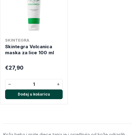
SKINTEGRA
Skintegra Volcanica
maska za lice 100 ml
€27,90
−
+
Dodaj u košaricu
Koža beba i male djece tanja je i osjetljivija od kože odraslih,