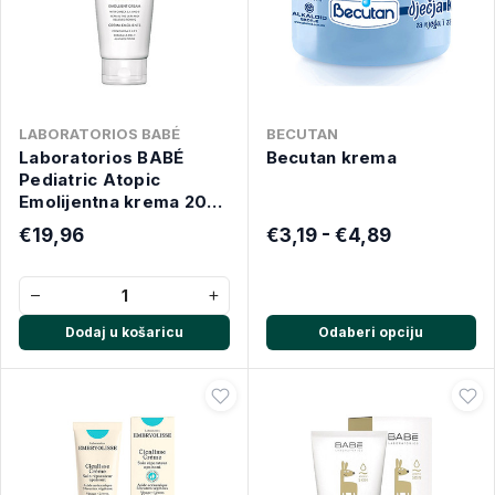
LABORATORIOS BABÉ
BECUTAN
Laboratorios BABÉ
Becutan krema
Pediatric Atopic
Emolijentna krema 200
ml
€19,96
€3,19 - €4,89
−
+
Dodaj u košaricu
Odaberi opciju