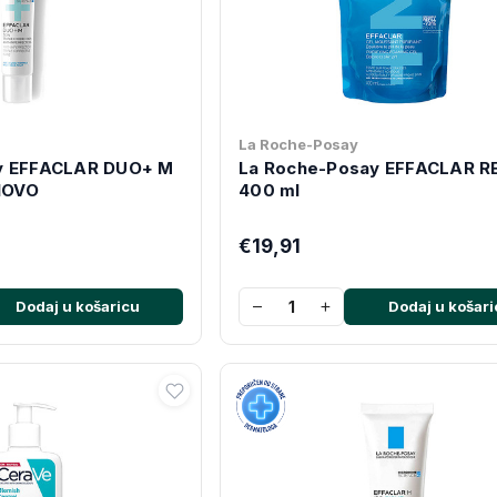
La Roche-Posay
y EFFACLAR DUO+ M
La Roche-Posay EFFACLAR RE
NOVO
400 ml
€19,91
−
+
Dodaj u košaricu
Dodaj u košari