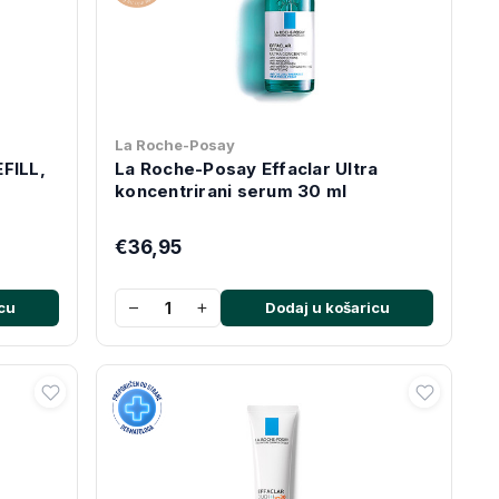
La Roche-Posay
FILL,
La Roche-Posay Effaclar Ultra
koncentrirani serum 30 ml
€36,95
−
+
cu
Dodaj u košaricu