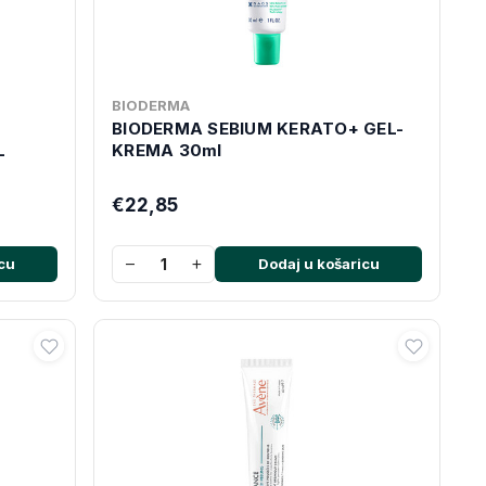
BIODERMA
BIODERMA SEBIUM KERATO+ GEL-
L
KREMA 30ml
€22,85
−
+
cu
Dodaj u košaricu