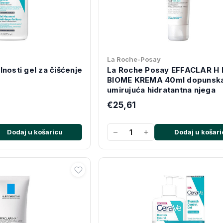
La Roche-Posay
nosti gel za čišćenje
La Roche Posay EFFACLAR H 
BIOME KREMA 40ml dopunsk
umirujuća hidratantna njega
€25,61
−
+
Dodaj u košaricu
Dodaj u košari