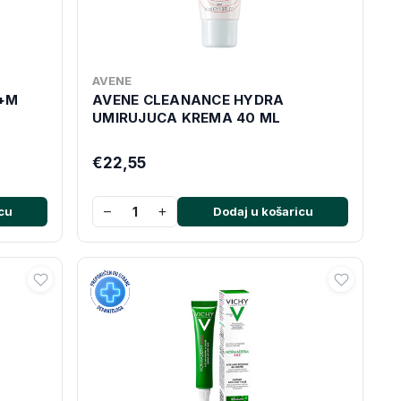
AVENE
o+M
AVENE CLEANANCE HYDRA
UMIRUJUCA KREMA 40 ML
€22,55
−
+
cu
Dodaj u košaricu