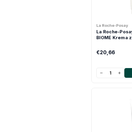
La Roche-Posay
La Roche-Posa
BIOME Krema za
€20,66
−
+