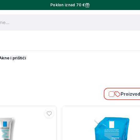
Poklon iznad 70 €
Akne i prištići
Proizvodi