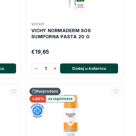
VICHY
VICHY NORMADERM SOS
SUMPORNA PASTA 20 G
€19,65
−
+
cu
Dodaj u košaricu
Rasprodano
40%
za registrirane