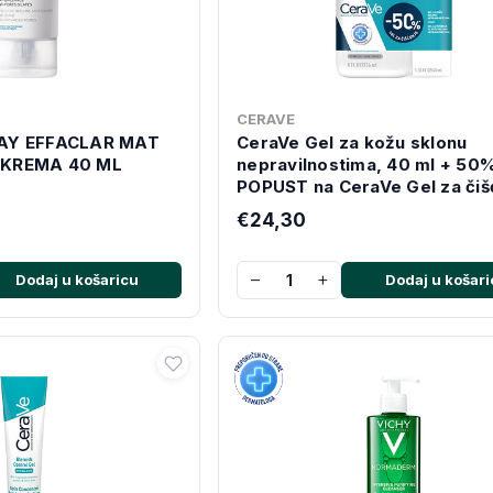
CERAVE
AY EFFACLAR MAT
CeraVe Gel za kožu sklonu
KREMA 40 ML
nepravilnostima, 40 ml + 50
POPUST na CeraVe Gel za čiš
za kožu sklonu nepravilnosti
€24,30
236 ml
−
+
Dodaj u košaricu
Dodaj u košari