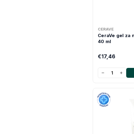
CERAVE
CeraVe gel za n
40 ml
€17,46
−
+