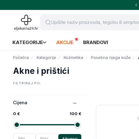
KATEGORIJE
AKCIJE
BRANDOVI
Početna
Kategorije
Kozmetika
Posebna njega kože
Akne i prištići
FILTRIRAJ PO:
Cijena
0 €
100 €
Ažuriraj