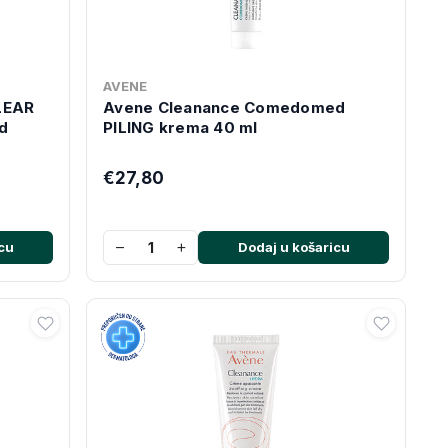
AVENE
LEAR
Avene Cleanance Comedomed
od
PILING krema 40 ml
€27,80
−
+
cu
Dodaj u košaricu