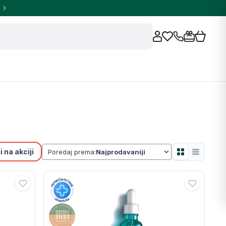
 na akciji
Poredaj prema: