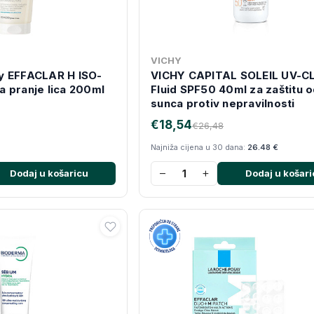
VICHY
y EFFACLAR H ISO-
VICHY CAPITAL SOLEIL UV-C
 pranje lica 200ml
Fluid SPF50 40ml za zaštitu 
sunca protiv nepravilnosti
€18,54
€26,48
Najniža cijena u 30 dana:
26.48 €
−
+
Dodaj u košaricu
Dodaj u košari