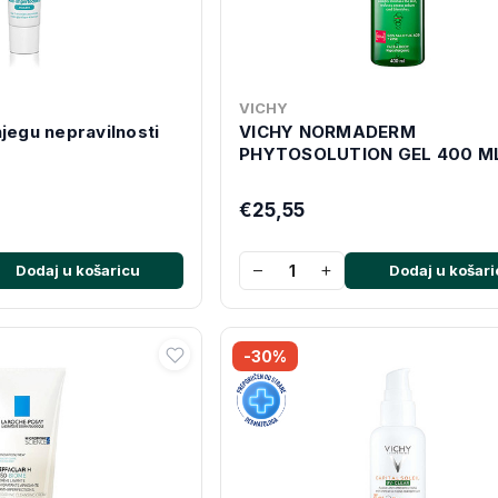
VICHY
jegu nepravilnosti
VICHY NORMADERM
PHYTOSOLUTION GEL 400 M
€25,55
−
+
Dodaj u košaricu
Dodaj u košari
-30%