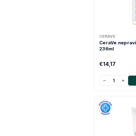
CERAVE
CeraVe nepravil
236ml
€14,17
−
+