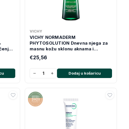
VICHY
VICHY NORMADERM
%
PHYTOSOLUTION Dnevna njega za
ćenje
masnu kožu sklonu aknama i
ma,
nepravilnostima, 50 ml
€25,56
−
+
cu
Dodaj u košaricu