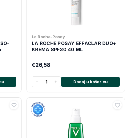
La Roche-Posay
ISO-
LA ROCHE POSAY EFFACLAR DUO+
a
KREMA SPF30 40 ML
€26,58
−
+
cu
Dodaj u košaricu