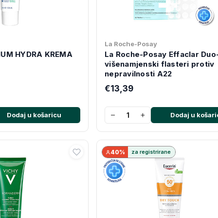
La Roche-Posay
IUM HYDRA KREMA
La Roche-Posay Effaclar Du
višenamjenski flasteri protiv
nepravilnosti A22
€13,39
−
+
Dodaj u košaricu
Dodaj u košari
40%
za registrirane