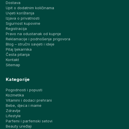
Dostava
Upit o dodatnim količinama
Uvjeti korištenja
Izjava o privatnosti
Sigurnost kupovine
Registracija
Pravo na odustanak od kupnje
Reklamacije i podnošenje prigovora
Blog – stručni savjeti i ideje
Pitaj ljekarnika
Česta pitanja
Kontakt
Sitemap
Kategorije
Pogodnosti i popusti
Kozmetika
Vitamini i dodaci prehrani
Bebe, djeca i mame
Zdravlje
Lifestyle
Parfemi i parfemski setovi
Beauty uređaji