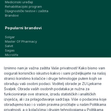
Medicinski uređaji
Rehabilitacijski program
Dijagnostički testovi i zaštita
Brandovi
Popularni brandovi
Solgar
Master Of Pharmacy
Salvit
Sagas
Microlife
Vichy
La Roche-Posay
Iznimno nam je važna zaštita Vaše privatnosti! Kako bismo vam
CeraVe
Eucerin
osigurali korisničko iskustvo kakvo i sami priželjkujete na našoj
Avene
stranici koristimo kolačiće i druge tehnologije putem kojih se
Bioderma
obrađuju vaši osobni podaci. Voditelj obrade je ZU Ljekarne
Svi brandovi
Švaljek. Obrada vaših osobnih podataka je nužna za
funkcioniranje ove stranice, izradu statističkih i analitičkih
Info
izvješća, ali i za prilagođavanje sadržaja. Više o podacima koje
obrađujemo kao i o vašim pravima pročitajte u našim Politikama
Trebate pomoć ili imate pitanja?
privatnosti, a o kolačićima i drugim tehnologijama u Politikama