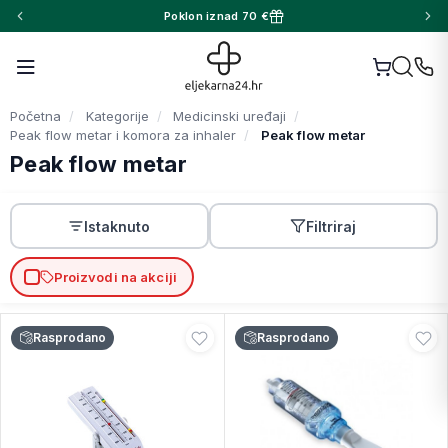
Poklon iznad 70 €
Početna
Kategorije
Medicinski uređaji
Peak flow metar i komora za inhaler
Peak flow metar
Peak flow metar
Istaknuto
Filtriraj
Proizvodi na akciji
Rasprodano
Rasprodano