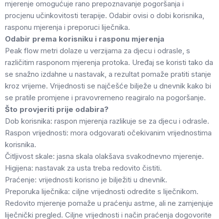
mjerenje omogućuje rano prepoznavanje pogoršanja i
procjenu učinkovitosti terapije. Odabir ovisi o dobi korisnika,
rasponu mjerenja i preporuci liječnika.
Odabir prema korisniku i rasponu mjerenja
Peak flow metri dolaze u verzijama za djecu i odrasle, s
različitim rasponom mjerenja protoka. Uređaj se koristi tako da
se snažno izdahne u nastavak, a rezultat pomaže pratiti stanje
kroz vrijeme. Vrijednosti se najčešće bilježe u dnevnik kako bi
se pratile promjene i pravovremeno reagiralo na pogoršanje.
Što provjeriti prije odabira?
Dob korisnika: raspon mjerenja razlikuje se za djecu i odrasle.
Raspon vrijednosti: mora odgovarati očekivanim vrijednostima
korisnika.
Čitljivost skale: jasna skala olakšava svakodnevno mjerenje.
Higijena: nastavak za usta treba redovito čistiti.
Praćenje: vrijednosti korisno je bilježiti u dnevnik.
Preporuka liječnika: ciljne vrijednosti odredite s liječnikom.
Redovito mjerenje pomaže u praćenju astme, ali ne zamjenjuje
liječnički pregled. Ciljne vrijednosti i način praćenja dogovorite