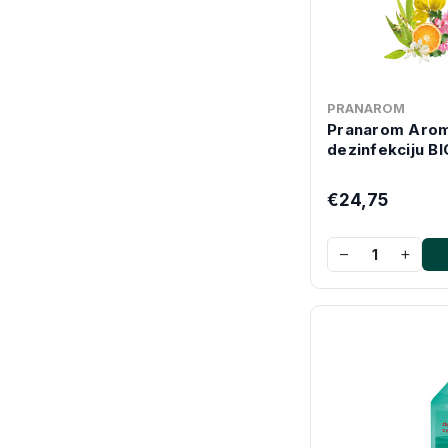
PRANAROM
Pranarom Arom
dezinfekciju BI
€24,75
−
+