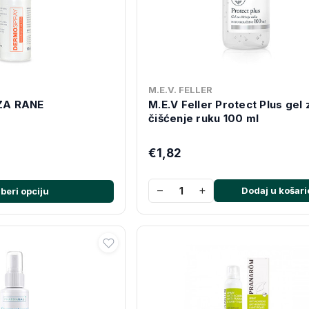
M.E.V. FELLER
ZA RANE
M.E.V Feller Protect Plus gel 
čišćenje ruku 100 ml
€1,82
−
+
Dodaj u košari
beri opciju