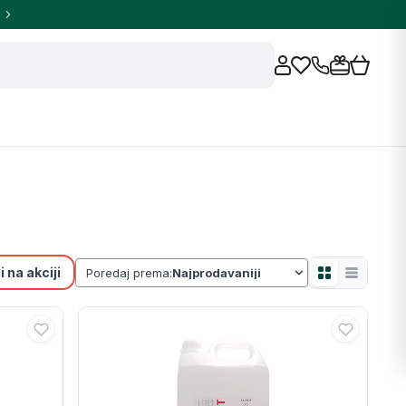
 na akciji
Poredaj prema: