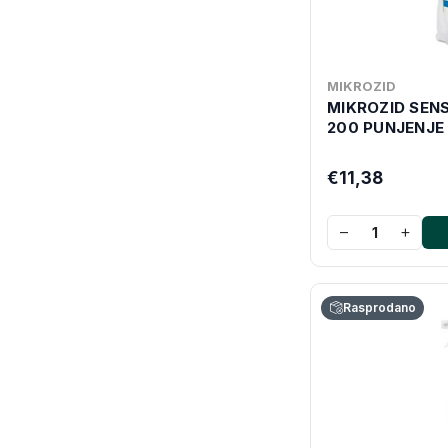
MIKROZID
MIKROZID SEN
200 PUNJENJE
€11,38
−
+
Rasprodano