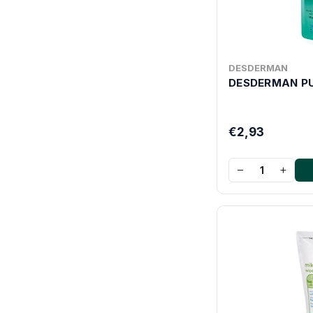
DESDERMAN
DESDERMAN PU
€2,93
−
+