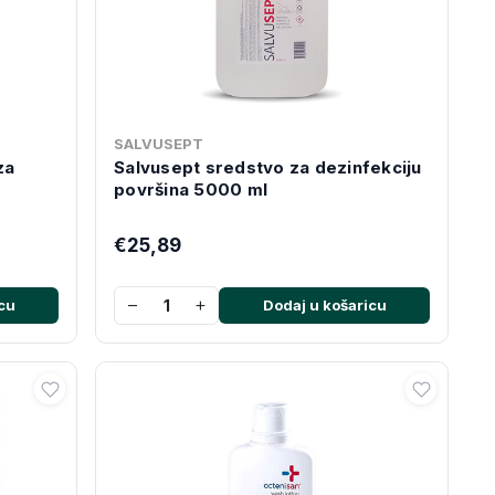
SALVUSEPT
za
Salvusept sredstvo za dezinfekciju
površina 5000 ml
€25,89
−
+
cu
Dodaj u košaricu