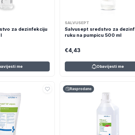
SALVUSEPT
stvo za dezinfekciju
Salvusept sredstvo za dezinf
l
ruku na pumpicu 500 ml
€4,43
avijesti me
Obavijesti me
Rasprodano