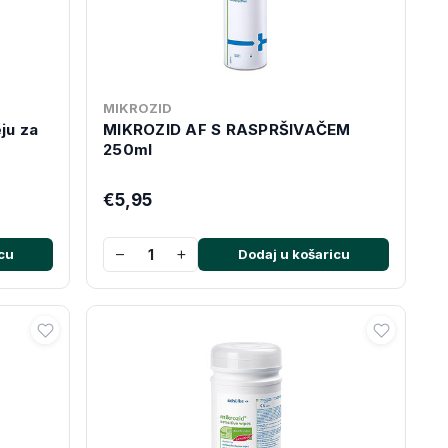
MIKROZID
ju za
MIKROZID AF S RASPRŠIVAČEM
250ml
€5,95
−
+
cu
Dodaj u košaricu