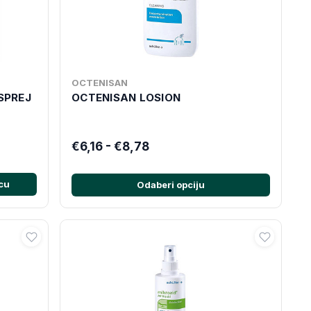
OCTENISAN
SPREJ
OCTENISAN LOSION
€6,16 - €8,78
cu
Odaberi opciju