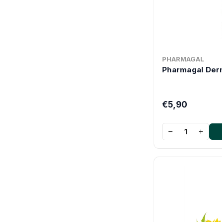
PHARMAGAL
Pharmagal Der
€5,90
−
+