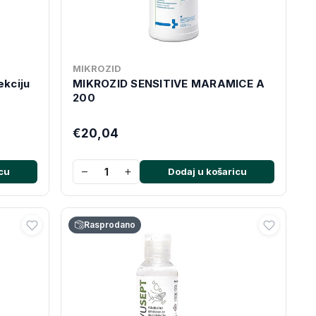
MIKROZID
ekciju
MIKROZID SENSITIVE MARAMICE A
200
€20,04
−
+
cu
Dodaj u košaricu
Rasprodano