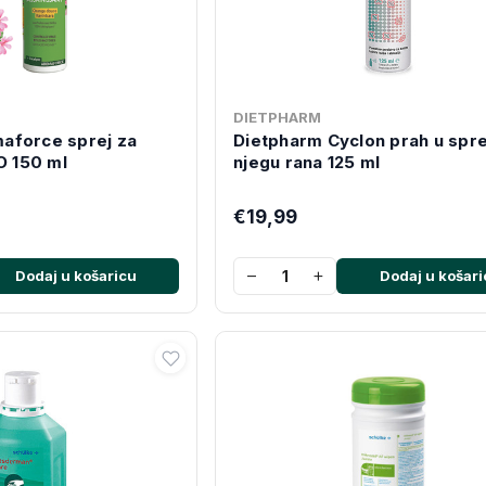
DIETPHARM
aforce sprej za
Dietpharm Cyclon prah u spre
O 150 ml
njegu rana 125 ml
€19,99
−
+
Dodaj u košaricu
Dodaj u košari