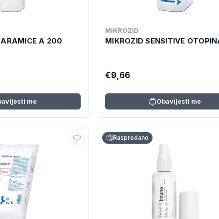
MIKROZID
MARAMICE A 200
MIKROZID SENSITIVE OTOPIN
€9,66
avijesti me
Obavijesti me
Rasprodano