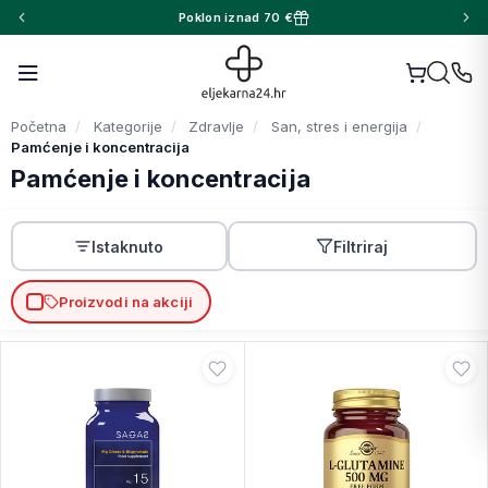
Poklon iznad 70 €
Početna
Kategorije
Zdravlje
San, stres i energija
Pamćenje i koncentracija
Pamćenje i koncentracija
Istaknuto
Filtriraj
Proizvodi na akciji