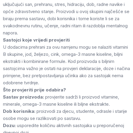
uključujući san, prehranu, stres, hidraciju, dob, radne navike i
opće zdravstveno stanje. Proizvodi u ovoj skupini najčešće se
biraju prema sastavu, dobi korisnika i tome koriste li se za
svakodnevnu rutinu, učenje, radni ritam ili razdoblja mentalnog
napora.
Sastojci koje vrijedi provjeriti
U dodacima prehrani za ovu namjenu mogu se nalaziti vitamini
B skupine, jod, željezo, cink, omega-3 masne kiseline, biljni
ekstrakti i kombinirane formule. Kod proizvoda s biljnim
sastojcima važno je ostati na provjeri deklaracije, doze i načina
primjene, bez pretpostavljanja učinka ako za sastojak nema
odobrene tvrdnje.
Što provjeriti prije odabira?
Sastav proizvoda:
provjerite sadrži li proizvod vitamine,
minerale, omega-3 masne kiseline ili biljne ekstrakte.
Dob korisnika:
proizvodi za djecu, studente, odrasle i starije
osobe mogu se razlikovati po sastavu.
Dozu:
usporedite količinu aktivnih sastojaka u preporučenoj
dnevnoj dozi.