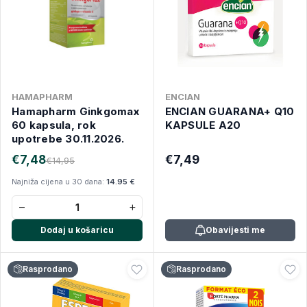
HAMAPHARM
ENCIAN
Hamapharm Ginkgomax
ENCIAN GUARANA+ Q10
60 kapsula, rok
KAPSULE A20
upotrebe 30.11.2026.
€7,48
€7,49
€14,95
Najniža cijena u 30 dana:
14.95 €
−
+
Dodaj u košaricu
Obavijesti me
Rasprodano
Rasprodano