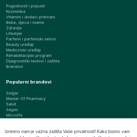
Pogodnosti i popusti
Kozmetika
Vitamini i dodaci prehrani
Bebe, djeca i mame
Zdravlje
Lifestyle
Parfemi i parfemski setovi
Beauty uređaji
Medicinski uređaji
Rehabilitacijski program
Dijagnostički testovi i zaštita
Brandovi
Popularni brandovi
Solgar
Master Of Pharmacy
Salvit
Sagas
Microlife
Vichy
La Roche-Posay
Iznimno nam je važna zaštita Vaše privatnosti! Kako bismo vam
CeraVe
Eucerin