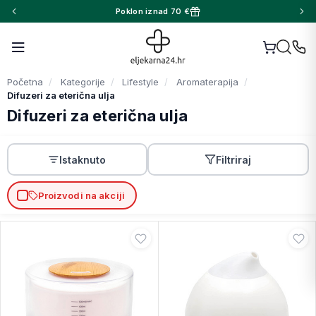
Poklon iznad 70 €
Početna
Kategorije
Lifestyle
Aromaterapija
Difuzeri za eterična ulja
Difuzeri za eterična ulja
Istaknuto
Filtriraj
Proizvodi na akciji