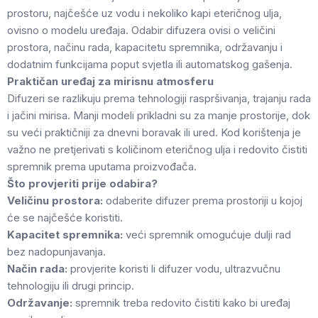
prostoru, najčešće uz vodu i nekoliko kapi eteričnog ulja,
ovisno o modelu uređaja. Odabir difuzera ovisi o veličini
prostora, načinu rada, kapacitetu spremnika, održavanju i
dodatnim funkcijama poput svjetla ili automatskog gašenja.
Praktičan uređaj za mirisnu atmosferu
Difuzeri se razlikuju prema tehnologiji raspršivanja, trajanju rada
i jačini mirisa. Manji modeli prikladni su za manje prostorije, dok
su veći praktičniji za dnevni boravak ili ured. Kod korištenja je
važno ne pretjerivati s količinom eteričnog ulja i redovito čistiti
spremnik prema uputama proizvođača.
Što provjeriti prije odabira?
Veličinu prostora:
odaberite difuzer prema prostoriji u kojoj
će se najčešće koristiti.
Kapacitet spremnika:
veći spremnik omogućuje dulji rad
bez nadopunjavanja.
Način rada:
provjerite koristi li difuzer vodu, ultrazvučnu
tehnologiju ili drugi princip.
Održavanje:
spremnik treba redovito čistiti kako bi uređaj