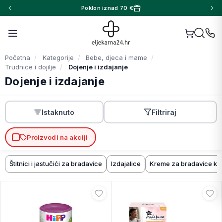
Poklon iznad 70 €
Početna
Kategorije
Bebe, djeca i mame
Trudnice i dojilje
Dojenje i izdajanje
Dojenje i izdajanje
Istaknuto
Filtriraj
Proizvodi na akciji
Štitnici i jastučići za bradavice
Izdajalice
Kreme za bradavice ko