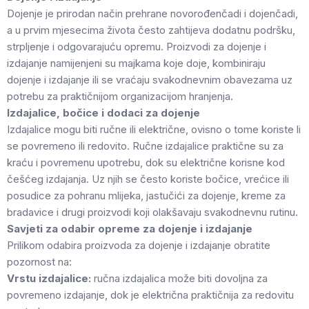
Dojenje je prirodan način prehrane novorođenčadi i dojenčadi,
a u prvim mjesecima života često zahtijeva dodatnu podršku,
strpljenje i odgovarajuću opremu. Proizvodi za dojenje i
izdajanje namijenjeni su majkama koje doje, kombiniraju
dojenje i izdajanje ili se vraćaju svakodnevnim obavezama uz
potrebu za praktičnijom organizacijom hranjenja.
Izdajalice, bočice i dodaci za dojenje
Izdajalice mogu biti ručne ili električne, ovisno o tome koriste li
se povremeno ili redovito. Ručne izdajalice praktične su za
kraću i povremenu upotrebu, dok su električne korisne kod
češćeg izdajanja. Uz njih se često koriste bočice, vrećice ili
posudice za pohranu mlijeka, jastučići za dojenje, kreme za
bradavice i drugi proizvodi koji olakšavaju svakodnevnu rutinu.
Savjeti za odabir opreme za dojenje i izdajanje
Prilikom odabira proizvoda za dojenje i izdajanje obratite
pozornost na:
Vrstu izdajalice:
ručna izdajalica može biti dovoljna za
povremeno izdajanje, dok je električna praktičnija za redovitu