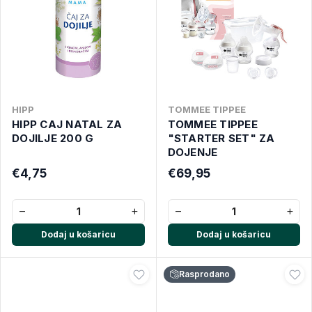
HIPP
TOMMEE TIPPEE
HIPP CAJ NATAL ZA
TOMMEE TIPPEE
DOJILJE 200 G
"STARTER SET" ZA
DOJENJE
€4,75
€69,95
−
+
−
+
Dodaj u košaricu
Dodaj u košaricu
Rasprodano