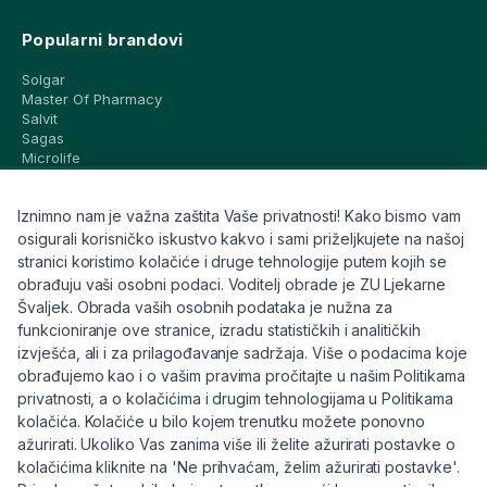
Popularni brandovi
Solgar
Master Of Pharmacy
Salvit
Sagas
Microlife
Vichy
La Roche-Posay
Iznimno nam je važna zaštita Vaše privatnosti! Kako bismo vam
CeraVe
Eucerin
osigurali korisničko iskustvo kakvo i sami priželjkujete na našoj
Avene
stranici koristimo kolačiće i druge tehnologije putem kojih se
Bioderma
obrađuju vaši osobni podaci. Voditelj obrade je ZU Ljekarne
Svi brandovi
Švaljek. Obrada vaših osobnih podataka je nužna za
funkcioniranje ove stranice, izradu statističkih i analitičkih
Info
izvješća, ali i za prilagođavanje sadržaja. Više o podacima koje
obrađujemo kao i o vašim pravima pročitajte u našim Politikama
Trebate pomoć ili imate pitanja?
privatnosti, a o kolačićima i drugim tehnologijama u Politikama
kolačića. Kolačiće u bilo kojem trenutku možete ponovno
+385 91 6191 901
ažurirati. Ukoliko Vas zanima više ili želite ažurirati postavke o
info@eljekarna24.hr
kolačićima kliknite na 'Ne prihvaćam, želim ažurirati postavke'.