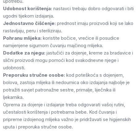
upotrebu.
Udobnost korištenja:
nastavci trebaju dobro odgovarati i biti
ugodni tijekom izdajanja.
Jednostavno čišćenje:
prednost imaju proizvodi koji se lako
rastavljaju, peru i steriliziraju.
Pohranu mlijeka:
koristite bočice, vrećice ili posudice
namijenjene sigurnom čuvanju majčinog mlijeka.
Dodatke za njegu:
jastučići za dojenje, kreme za bradavice i
slični proizvodi mogu pomoći kod svakodnevne njege i
udobnosti.
Preporuku stručne osobe:
kod poteškoća s dojenjem,
bolova, zastoja mlijeka ili nedoumica oko izdajanja najbolje je
potražiti savjet patronažne sestre, primalje, liječnika ili
ljekarnika.
Oprema za dojenje i izdajanje treba odgovarati vašoj rutini,
učestalosti korištenja i potrebama bebe. Kod čuvanja i
pripreme izdojenog mlijeka važno je pridržavati se higijenskih
uputa i preporuka stručne osobe.