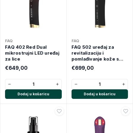
FAQ
FAQ
FAQ 402 Red Dual
FAQ 502 uređaj za
mikrostrujni LED uređaj
revitalizaciju i
za lice
pomlađivanje kože s
LED i NIR svjetlom
€649,00
€699,00
−
+
−
+
Dodaj u košaricu
Dodaj u košaricu