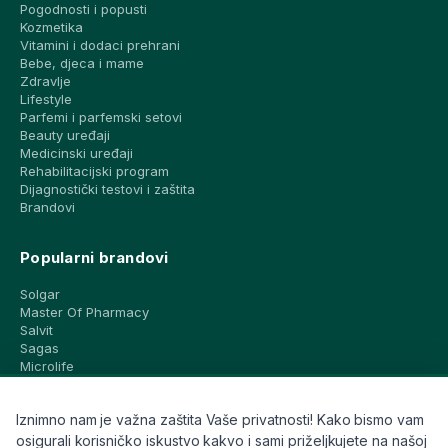
Pogodnosti i popusti
Kozmetika
Vitamini i dodaci prehrani
Bebe, djeca i mame
Zdravlje
Lifestyle
Parfemi i parfemski setovi
Beauty uređaji
Medicinski uređaji
Rehabilitacijski program
Dijagnostički testovi i zaštita
Brandovi
Popularni brandovi
Solgar
Master Of Pharmacy
Salvit
Sagas
Microlife
Vichy
La Roche-Posay
Iznimno nam je važna zaštita Vaše privatnosti! Kako bismo vam
CeraVe
Eucerin
osigurali korisničko iskustvo kakvo i sami priželjkujete na našoj