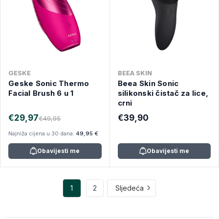
GESKE
BEEA SKIN
Geske Sonic Thermo
Beea Skin Sonic
Facial Brush 6 u 1
silikonski čistač za lice,
crni
€29,97
€39,90
€49,95
Najniža cijena u 30 dana:
49,95 €
Obavijesti me
Obavijesti me
1
2
Sljedeća