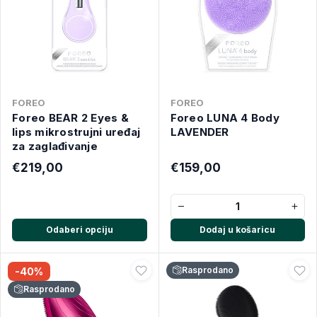
FOREO
FOREO
Foreo BEAR 2 Eyes &
Foreo LUNA 4 Body
lips mikrostrujni uređaj
LAVENDER
za zaglađivanje
€219,00
€159,00
−
+
Odaberi opciju
Dodaj u košaricu
Rasprodano
-40%
Rasprodano