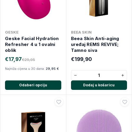
GESKE
BEEA SKIN
Geske Facial Hydration
Beea Skin Anti-aging
Refresher 4 u 1 ovalni
uređaj REMS REVIVE;
oblik
Tamno siva
€17,97
€199,90
€29,95
Najniža cijena u 30 dana:
29,95 €
−
+
Odaberi opciju
Dodaj u košaricu