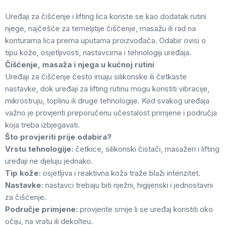
Uređaji za čišćenje i lifting lica koriste se kao dodatak rutini
njege, najčešće za temeljitije čišćenje, masažu ili rad na
konturama lica prema uputama proizvođača. Odabir ovisi o
tipu kože, osjetljivosti, nastavcima i tehnologiji uređaja.
Čišćenje, masaža i njega u kućnoj rutini
Uređaji za čišćenje često imaju silikonske ili četkaste
nastavke, dok uređaji za lifting rutinu mogu koristiti vibracije,
mikrostruju, toplinu ili druge tehnologije. Kod svakog uređaja
važno je provjeriti preporučenu učestalost primjene i područja
koja treba izbjegavati.
Što provjeriti prije odabira?
Vrstu tehnologije:
četkice, silikonski čistači, masažeri i lifting
uređaji ne djeluju jednako.
Tip kože:
osjetljiva i reaktivna koža traže blaži intenzitet.
Nastavke:
nastavci trebaju biti nježni, higijenski i jednostavni
za čišćenje.
Područje primjene:
provjerite smije li se uređaj koristiti oko
očiju, na vratu ili dekolteu.