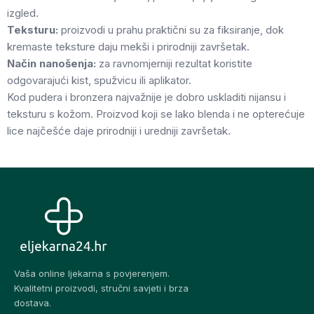
izgled.
Teksturu:
proizvodi u prahu praktični su za fiksiranje, dok
kremaste teksture daju mekši i prirodniji završetak.
Način nanošenja:
za ravnomjerniji rezultat koristite
odgovarajući kist, spužvicu ili aplikator.
Kod pudera i bronzera najvažnije je dobro uskladiti nijansu i
teksturu s kožom. Proizvod koji se lako blenda i ne opterećuje
lice najčešće daje prirodniji i uredniji završetak.
Vaša online ljekarna s povjerenjem.
Kvalitetni proizvodi, stručni savjeti i brza
dostava.