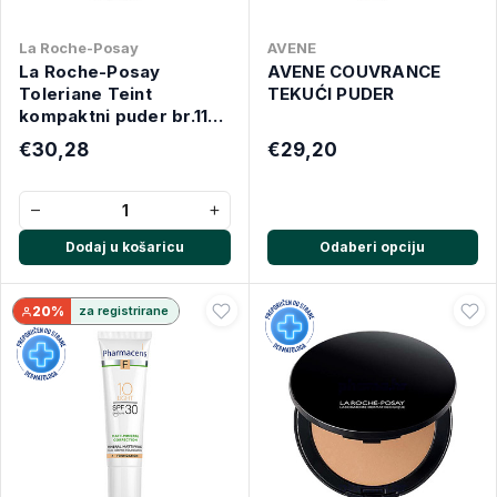
La Roche-Posay
AVENE
La Roche-Posay
AVENE COUVRANCE
Toleriane Teint
TEKUĆI PUDER
kompaktni puder br.11
9.5g
€30,28
€29,20
−
+
Dodaj u košaricu
Odaberi opciju
20%
za registrirane