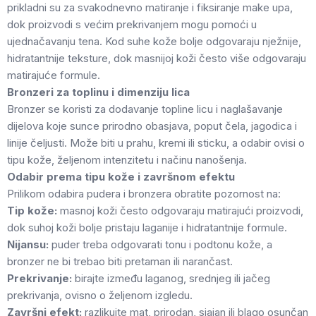
prikladni su za svakodnevno matiranje i fiksiranje make upa,
dok proizvodi s većim prekrivanjem mogu pomoći u
ujednačavanju tena. Kod suhe kože bolje odgovaraju nježnije,
hidratantnije teksture, dok masnijoj koži često više odgovaraju
matirajuće formule.
Bronzeri za toplinu i dimenziju lica
Bronzer se koristi za dodavanje topline licu i naglašavanje
dijelova koje sunce prirodno obasjava, poput čela, jagodica i
linije čeljusti. Može biti u prahu, kremi ili sticku, a odabir ovisi o
tipu kože, željenom intenzitetu i načinu nanošenja.
Odabir prema tipu kože i završnom efektu
Prilikom odabira pudera i bronzera obratite pozornost na:
Tip kože:
masnoj koži često odgovaraju matirajući proizvodi,
dok suhoj koži bolje pristaju laganije i hidratantnije formule.
Nijansu:
puder treba odgovarati tonu i podtonu kože, a
bronzer ne bi trebao biti pretaman ili narančast.
Prekrivanje:
birajte između laganog, srednjeg ili jačeg
prekrivanja, ovisno o željenom izgledu.
Završni efekt:
razlikujte mat, prirodan, sjajan ili blago osunčan