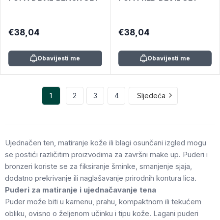
€38,04
€38,04
Obavijesti me
Obavijesti me
1
2
3
4
Sljedeća
Ujednačen ten, matiranje kože ili blagi osunčani izgled mogu
se postići različitim proizvodima za završni make up. Puderi i
bronzeri koriste se za fiksiranje šminke, smanjenje sjaja,
dodatno prekrivanje ili naglašavanje prirodnih kontura lica.
Puderi za matiranje i ujednačavanje tena
Puder može biti u kamenu, prahu, kompaktnom ili tekućem
obliku, ovisno o željenom učinku i tipu kože. Lagani puderi