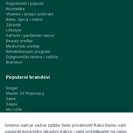
Pogodnosti i popusti
Kozmetika
Vitamini i dodaci prehrani
Bebe, djeca i mame
Zdravlje
Lifestyle
Parfemi i parfemski setovi
Beauty uređaji
Medicinski uređaji
Rehabilitacijski program
Dijagnostički testovi i zaštita
Brandovi
Popularni brandovi
Solgar
Master Of Pharmacy
Salvit
Sagas
Microlife
Vichy
La Roche-Posay
Iznimno nam je važna zaštita Vaše privatnosti! Kako bismo vam
CeraVe
Eucerin
osigurali korisničko iskustvo kakvo i sami priželjkujete na našoj