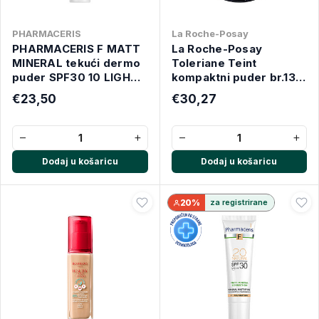
PHARMACERIS
La Roche-Posay
PHARMACERIS F MATT
La Roche-Posay
MINERAL tekući dermo
Toleriane Teint
puder SPF30 10 LIGHT
kompaktni puder br.13
30ml
9.5g
€23,50
€30,27
−
+
−
+
Dodaj u košaricu
Dodaj u košaricu
20%
za registrirane