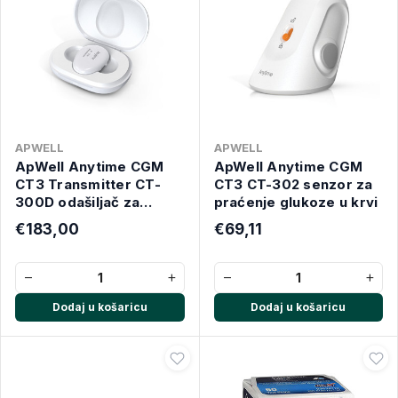
APWELL
APWELL
ApWell Anytime CGM
ApWell Anytime CGM
CT3 Transmitter CT-
CT3 CT-302 senzor za
300D odašiljač za
praćenje glukoze u krvi
mjerenje glukoze
€183,00
€69,11
−
+
−
+
Dodaj u košaricu
Dodaj u košaricu