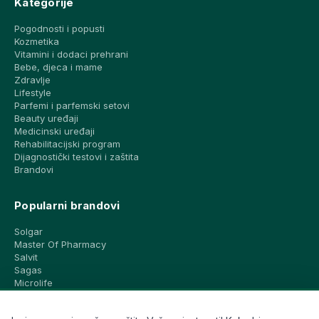
Kategorije
Pogodnosti i popusti
Kozmetika
Vitamini i dodaci prehrani
Bebe, djeca i mame
Zdravlje
Lifestyle
Parfemi i parfemski setovi
Beauty uređaji
Medicinski uređaji
Rehabilitacijski program
Dijagnostički testovi i zaštita
Brandovi
Popularni brandovi
Solgar
Master Of Pharmacy
Salvit
Sagas
Microlife
Vichy
La Roche-Posay