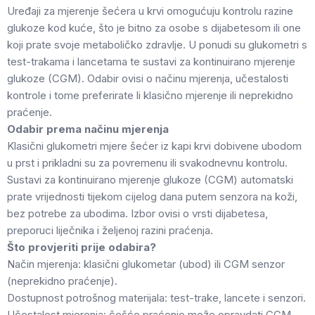
Uređaji za mjerenje šećera u krvi omogućuju kontrolu razine
glukoze kod kuće, što je bitno za osobe s dijabetesom ili one
koji prate svoje metaboličko zdravlje. U ponudi su glukometri s
test-trakama i lancetama te sustavi za kontinuirano mjerenje
glukoze (CGM). Odabir ovisi o načinu mjerenja, učestalosti
kontrole i tome preferirate li klasično mjerenje ili neprekidno
praćenje.
Odabir prema načinu mjerenja
Klasični glukometri mjere šećer iz kapi krvi dobivene ubodom
u prst i prikladni su za povremenu ili svakodnevnu kontrolu.
Sustavi za kontinuirano mjerenje glukoze (CGM) automatski
prate vrijednosti tijekom cijelog dana putem senzora na koži,
bez potrebe za ubodima. Izbor ovisi o vrsti dijabetesa,
preporuci liječnika i željenoj razini praćenja.
Što provjeriti prije odabira?
Način mjerenja: klasični glukometar (ubod) ili CGM senzor
(neprekidno praćenje).
Dostupnost potrošnog materijala: test-trake, lancete i senzori.
Učestalost mjerenja: češće praćenje može opravdati CGM