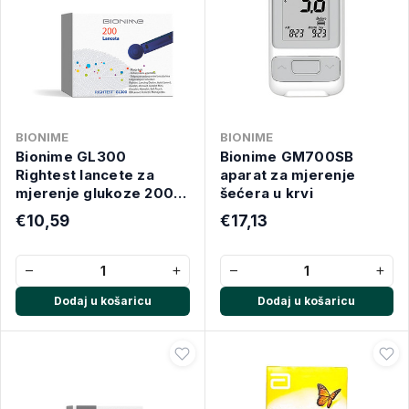
BIONIME
BIONIME
Bionime GL300
Bionime GM700SB
Rightest lancete za
aparat za mjerenje
mjerenje glukoze 200
šećera u krvi
komada
€10,59
€17,13
−
+
−
+
Dodaj u košaricu
Dodaj u košaricu