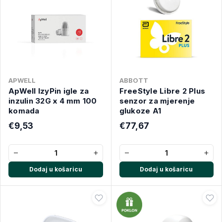
APWELL
ABBOTT
ApWell IzyPin igle za
FreeStyle Libre 2 Plus
inzulin 32G x 4 mm 100
senzor za mjerenje
komada
glukoze A1
€9,53
€77,67
−
+
−
+
Dodaj u košaricu
Dodaj u košaricu