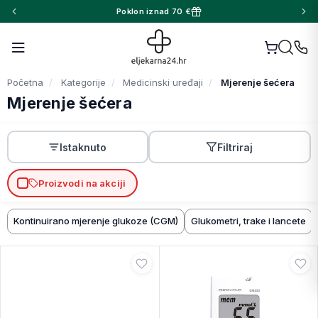
Poklon iznad 70 €
Početna
Kategorije
Medicinski uređaji
Mjerenje šećera
Mjerenje šećera
Istaknuto
Filtriraj
Proizvodi na akciji
Kontinuirano mjerenje glukoze (CGM)
Glukometri, trake i lancete