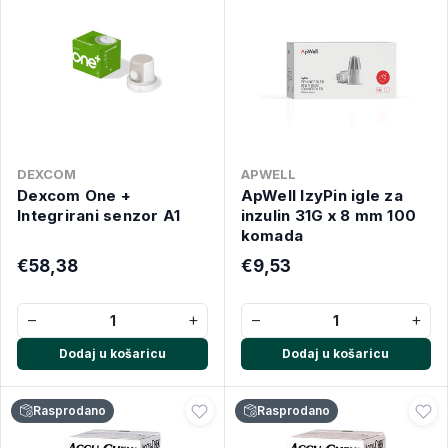
DEXCOM
APWELL
Dexcom One +
ApWell IzyPin igle za
Integrirani senzor A1
inzulin 31G x 8 mm 100
komada
€58,38
€9,53
−
+
−
+
Dodaj u košaricu
Dodaj u košaricu
Rasprodano
Rasprodano