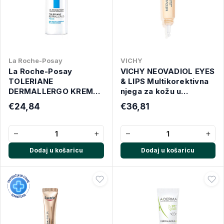
La Roche-Posay
VICHY
La Roche-Posay
VICHY NEOVADIOL EYES
TOLERIANE
& LIPS Multikorektivna
DERMALLERGO KREMA
njega za kožu u
OKO OČIJU 20ml
menopauzi i
€24,84
€36,81
postmenopauzi za
područje oko očiju i
usana, 15 ml
−
+
−
+
Dodaj u košaricu
Dodaj u košaricu