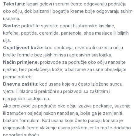
Teksturu:
lagani gelovi i serumi često odgovaraju području
oko očiju, dok balzami i bogatije kreme bolje odgovaraju suhim
usnama.
Sastav:
potražite sastojke poput hijaluronske kiseline,
kofeina, peptida, ceramida, pantenola, shea maslaca ili biljnih
ulja.
Osjetljivost kože:
kod peckanja, crvenila ili suzenja očiju
birajte formule bez jakih mirisa i agresivnih sastojaka.
Način primjene:
proizvode za područje oko očiju nanosite
nježno, bez povlačenja kože, a balzame za usne obnavljajte
prema potrebi.
Dnevnu zaštitu:
kod usana koje su često izložene suncu,
vjetru ili hladnoći praktični su proizvodi sa zaštitnim i
njegujućim sastojcima.
Ako proizvod za područje oko očiju izaziva peckanje, suzenje
ili zamućen osjećaj nakon nanošenja, bolje ga je zamijeniti
blažom formulom. Kod usana koje često pucaju korisno je
izbjegavati često vlaženje usana jezikom jer to može dodatno
pogoršati suhoću.