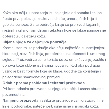
Koža oko očiju i usana tanja je i osjetljivija od ostatka lica, pa
često prva pokazuje znakove suhoće, umora, finih linija ili
gubitka punoće. Za ta područja biraju se proizvodi laganijih,
nježnijih i ciljano formuliranih tekstura koje se lakše nanose i ne
opterećuju osjetljivu kožu.
Ciljana njega za osjetljiva područja
Kreme i serumi za područje oko očiju najčešće su namijenjeni
hidrataciji, njezi finih linija, podočnjaka, natečenosti ili umornog
izgleda. Proizvodi za usne koriste se za omekšavanje, zaštitu i
obnovu kože sklone isušivanju i pucanju. Kod oba područja
važno je birati formule koje su blage, ugodne za korištenje i
prilagođene svakodnevnoj primjeni.
Odabir prema problemu i teksturi proizvoda
Prilikom odabira proizvoda za njegu oko očiju i usana obratite
pozornost na:
Namjenu proizvoda:
razlikujte proizvode za hidrataciju, fine
linije, podočnjake, natečenost, suhe usne ili ispucalu kožu.