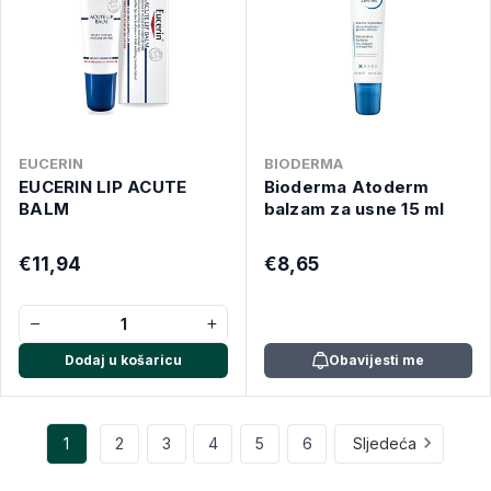
EUCERIN
BIODERMA
EUCERIN LIP ACUTE
Bioderma Atoderm
BALM
balzam za usne 15 ml
€11,94
€8,65
−
+
Dodaj u košaricu
Obavijesti me
1
2
3
4
5
6
Sljedeća