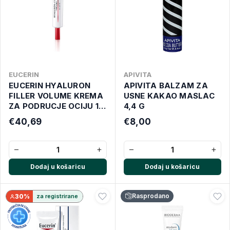
EUCERIN
APIVITA
EUCERIN HYALURON
APIVITA BALZAM ZA
FILLER VOLUME KREMA
USNE KAKAO MASLAC
ZA PODRUCJE OCIJU 15
4,4 G
ML
€40,69
€8,00
−
+
−
+
Dodaj u košaricu
Dodaj u košaricu
Rasprodano
30%
za registrirane