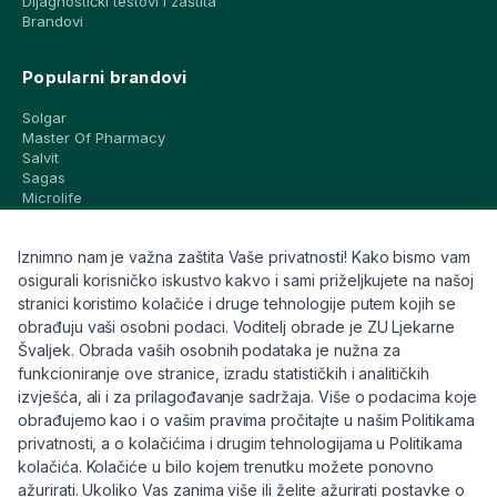
Dijagnostički testovi i zaštita
Brandovi
Popularni brandovi
Solgar
Master Of Pharmacy
Salvit
Sagas
Microlife
Vichy
La Roche-Posay
Iznimno nam je važna zaštita Vaše privatnosti! Kako bismo vam
CeraVe
Eucerin
osigurali korisničko iskustvo kakvo i sami priželjkujete na našoj
Avene
stranici koristimo kolačiće i druge tehnologije putem kojih se
Bioderma
obrađuju vaši osobni podaci. Voditelj obrade je ZU Ljekarne
Svi brandovi
Švaljek. Obrada vaših osobnih podataka je nužna za
funkcioniranje ove stranice, izradu statističkih i analitičkih
Info
izvješća, ali i za prilagođavanje sadržaja. Više o podacima koje
obrađujemo kao i o vašim pravima pročitajte u našim Politikama
Trebate pomoć ili imate pitanja?
privatnosti, a o kolačićima i drugim tehnologijama u Politikama
kolačića. Kolačiće u bilo kojem trenutku možete ponovno
+385 91 6191 901
ažurirati. Ukoliko Vas zanima više ili želite ažurirati postavke o