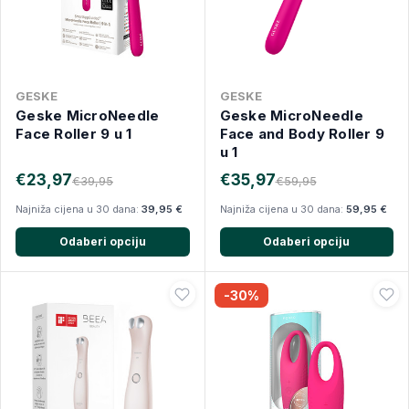
GESKE
GESKE
Geske MicroNeedle
Geske MicroNeedle
Face Roller 9 u 1
Face and Body Roller 9
u 1
€23,97
€35,97
€39,95
€59,95
Najniža cijena u 30 dana:
39,95 €
Najniža cijena u 30 dana:
59,95 €
Odaberi opciju
Odaberi opciju
-30%