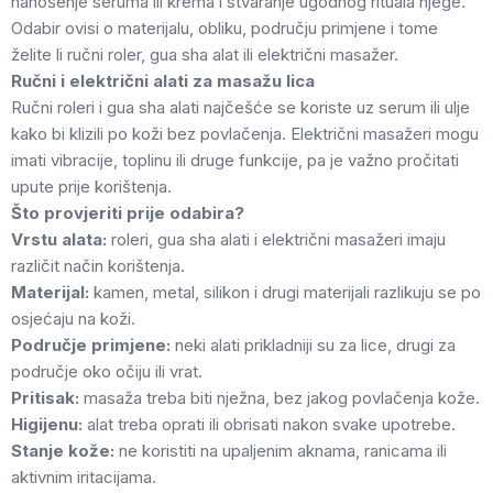
nanošenje seruma ili krema i stvaranje ugodnog rituala njege.
Odabir ovisi o materijalu, obliku, području primjene i tome
želite li ručni roler, gua sha alat ili električni masažer.
Ručni i električni alati za masažu lica
Ručni roleri i gua sha alati najčešće se koriste uz serum ili ulje
kako bi klizili po koži bez povlačenja. Električni masažeri mogu
imati vibracije, toplinu ili druge funkcije, pa je važno pročitati
upute prije korištenja.
Što provjeriti prije odabira?
Vrstu alata:
roleri, gua sha alati i električni masažeri imaju
različit način korištenja.
Materijal:
kamen, metal, silikon i drugi materijali razlikuju se po
osjećaju na koži.
Područje primjene:
neki alati prikladniji su za lice, drugi za
područje oko očiju ili vrat.
Pritisak:
masaža treba biti nježna, bez jakog povlačenja kože.
Higijenu:
alat treba oprati ili obrisati nakon svake upotrebe.
Stanje kože:
ne koristiti na upaljenim aknama, ranicama ili
aktivnim iritacijama.