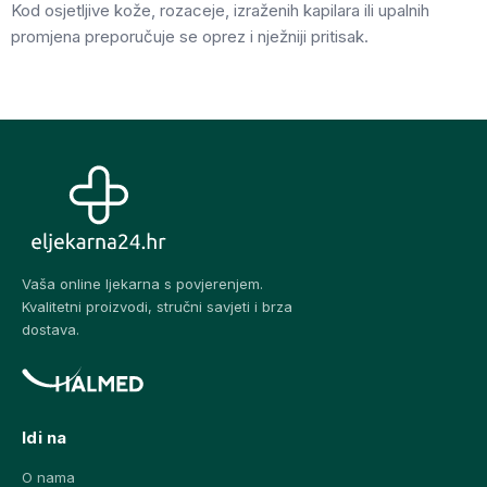
Kod osjetljive kože, rozaceje, izraženih kapilara ili upalnih
promjena preporučuje se oprez i nježniji pritisak.
Vaša online ljekarna s povjerenjem.
Kvalitetni proizvodi, stručni savjeti i brza
dostava.
Idi na
O nama