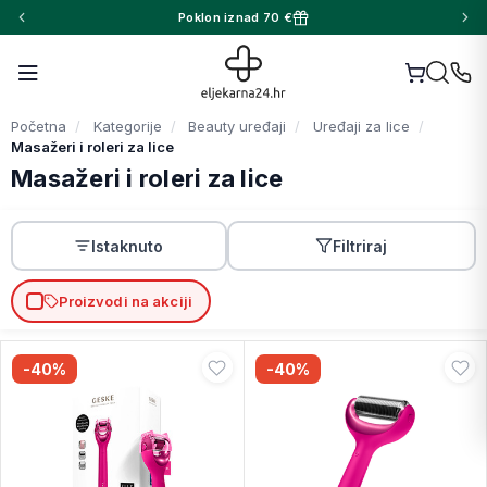
Poklon iznad 70 €
Početna
Kategorije
Beauty uređaji
Uređaji za lice
Masažeri i roleri za lice
Masažeri i roleri za lice
Istaknuto
Filtriraj
Proizvodi na akciji
-40%
-40%