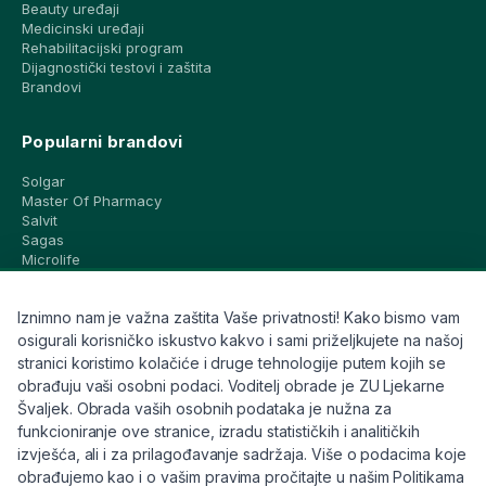
Beauty uređaji
Medicinski uređaji
Rehabilitacijski program
Dijagnostički testovi i zaštita
Brandovi
Popularni brandovi
Solgar
Master Of Pharmacy
Salvit
Sagas
Microlife
Vichy
La Roche-Posay
Iznimno nam je važna zaštita Vaše privatnosti! Kako bismo vam
CeraVe
Eucerin
osigurali korisničko iskustvo kakvo i sami priželjkujete na našoj
Avene
stranici koristimo kolačiće i druge tehnologije putem kojih se
Bioderma
obrađuju vaši osobni podaci. Voditelj obrade je ZU Ljekarne
Svi brandovi
Švaljek. Obrada vaših osobnih podataka je nužna za
funkcioniranje ove stranice, izradu statističkih i analitičkih
Info
izvješća, ali i za prilagođavanje sadržaja. Više o podacima koje
obrađujemo kao i o vašim pravima pročitajte u našim Politikama