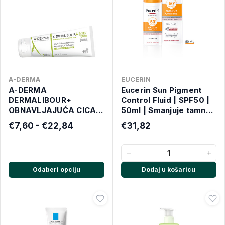
A-DERMA
EUCERIN
A-DERMA
Eucerin Sun Pigment
DERMALIBOUR+
Control Fluid | SPF50 |
OBNAVLJAJUĆA CICA
50ml | Smanjuje tamne
KREMA
mrlje
€7,60 - €22,84
€31,82
−
+
Odaberi opciju
Dodaj u košaricu