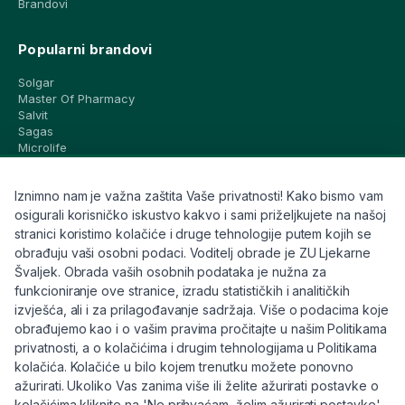
Brandovi
Popularni brandovi
Solgar
Master Of Pharmacy
Salvit
Sagas
Microlife
Vichy
La Roche-Posay
Iznimno nam je važna zaštita Vaše privatnosti! Kako bismo vam
CeraVe
Eucerin
osigurali korisničko iskustvo kakvo i sami priželjkujete na našoj
Avene
stranici koristimo kolačiće i druge tehnologije putem kojih se
Bioderma
obrađuju vaši osobni podaci. Voditelj obrade je ZU Ljekarne
Svi brandovi
Švaljek. Obrada vaših osobnih podataka je nužna za
funkcioniranje ove stranice, izradu statističkih i analitičkih
Info
izvješća, ali i za prilagođavanje sadržaja. Više o podacima koje
obrađujemo kao i o vašim pravima pročitajte u našim Politikama
Trebate pomoć ili imate pitanja?
privatnosti, a o kolačićima i drugim tehnologijama u Politikama
kolačića. Kolačiće u bilo kojem trenutku možete ponovno
+385 91 6191 901
ažurirati. Ukoliko Vas zanima više ili želite ažurirati postavke o
info@eljekarna24.hr
kolačićima kliknite na 'Ne prihvaćam, želim ažurirati postavke'.