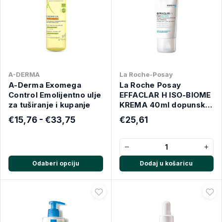
A-DERMA
La Roche-Posay
A-Derma Exomega
La Roche Posay
Control Emolijentno ulje
EFFACLAR H ISO-BIOME
za tuširanje i kupanje
KREMA 40ml dopunska
umirujuća hidratantna
€15,76 - €33,75
€25,61
njega
−
+
Odaberi opciju
Dodaj u košaricu