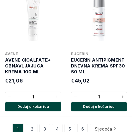
AVENE
EUCERIN
AVENE CICALFATE+
EUCERIN ANTIPIGMENT
OBNAVLJAJUCA
DNEVNA KREMA SPF30
KREMA 100 ML
50 ML
€21,06
€45,02
−
+
−
+
Dodaj u košaricu
Dodaj u košaricu
1
2
3
4
5
6
Sljedeća