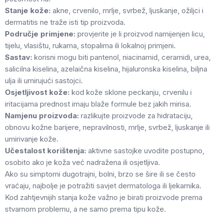
Stanje kože:
akne, crvenilo, mrlje, svrbež, ljuskanje, ožiljci i
dermatitis ne traže isti tip proizvoda.
Područje primjene:
provjerite je li proizvod namijenjen licu,
tijelu, vlasištu, rukama, stopalima ili lokalnoj primjeni.
Sastav:
korisni mogu biti pantenol, niacinamid, ceramidi, urea,
salicilna kiselina, azelaična kiselina, hijaluronska kiselina, biljna
ulja ili umirujući sastojci.
Osjetljivost kože:
kod kože sklone peckanju, crvenilu i
iritacijama prednost imaju blaže formule bez jakih mirisa.
Namjenu proizvoda:
razlikujte proizvode za hidrataciju,
obnovu kožne barijere, nepravilnosti, mrlje, svrbež, ljuskanje ili
umirivanje kože.
Učestalost korištenja:
aktivne sastojke uvodite postupno,
osobito ako je koža već nadražena ili osjetljiva.
Ako su simptomi dugotrajni, bolni, brzo se šire ili se često
vraćaju, najbolje je potražiti savjet dermatologa ili ljekarnika.
Kod zahtjevnijih stanja kože važno je birati proizvode prema
stvarnom problemu, a ne samo prema tipu kože.