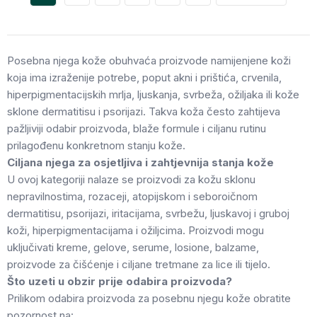
Posebna njega kože obuhvaća proizvode namijenjene koži
koja ima izraženije potrebe, poput akni i prištića, crvenila,
hiperpigmentacijskih mrlja, ljuskanja, svrbeža, ožiljaka ili kože
sklone dermatitisu i psorijazi. Takva koža često zahtijeva
pažljiviji odabir proizvoda, blaže formule i ciljanu rutinu
prilagođenu konkretnom stanju kože.
Ciljana njega za osjetljiva i zahtjevnija stanja kože
U ovoj kategoriji nalaze se proizvodi za kožu sklonu
nepravilnostima, rozaceji, atopijskom i seboroičnom
dermatitisu, psorijazi, iritacijama, svrbežu, ljuskavoj i gruboj
koži, hiperpigmentacijama i ožiljcima. Proizvodi mogu
uključivati kreme, gelove, serume, losione, balzame,
proizvode za čišćenje i ciljane tretmane za lice ili tijelo.
Što uzeti u obzir prije odabira proizvoda?
Prilikom odabira proizvoda za posebnu njegu kože obratite
pozornost na: