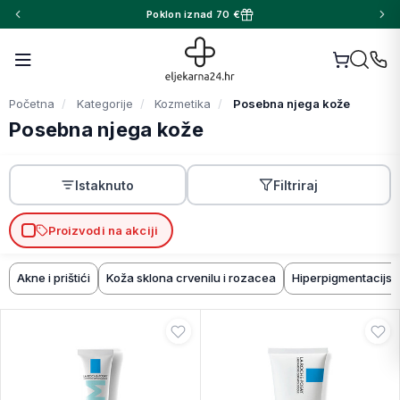
Poklon iznad 70 €
Početna
Kategorije
Kozmetika
Posebna njega kože
Posebna njega kože
Istaknuto
Filtriraj
Proizvodi na akciji
Akne i prištići
Koža sklona crvenilu i rozacea
Hiperpigmentacijske