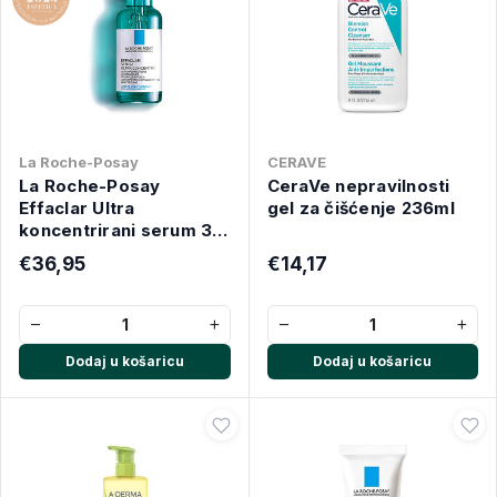
La Roche-Posay
CERAVE
La Roche-Posay
CeraVe nepravilnosti
Effaclar Ultra
gel za čišćenje 236ml
koncentrirani serum 30
ml
€36,95
€14,17
−
+
−
+
Dodaj u košaricu
Dodaj u košaricu