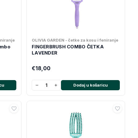
eniranje
OLIVIA GARDEN - četke za kosu i feniranje
ombo
FINGERBRUSH COMBO ČETKA
LAVENDER
€18,00
−
+
cu
Dodaj u košaricu