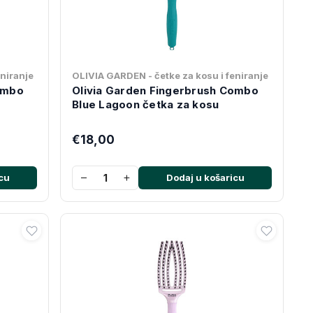
eniranje
OLIVIA GARDEN - četke za kosu i feniranje
ombo
Olivia Garden Fingerbrush Combo
Blue Lagoon četka za kosu
€18,00
−
+
cu
Dodaj u košaricu