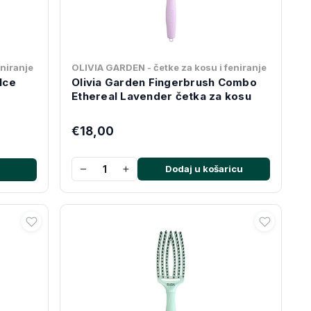
eniranje
OLIVIA GARDEN - četke za kosu i feniranje
lce
Olivia Garden Fingerbrush Combo
Ethereal Lavender četka za kosu
€18,00
−
+
Dodaj u košaricu