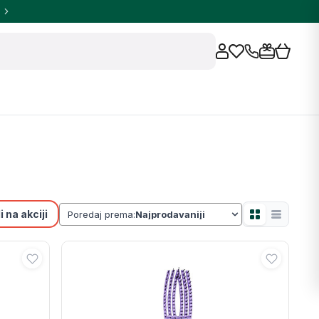
 na akciji
Poredaj prema: