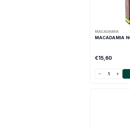
MACADAMIA
MACADAMIA N
€15,60
−
+