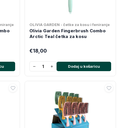
eniranje
OLIVIA GARDEN - četke za kosu i feniranje
ombo
Olivia Garden Fingerbrush Combo
Arctic Teal četka za kosu
€18,00
−
+
cu
Dodaj u košaricu