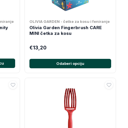
eniranje
OLIVIA GARDEN - četke za kosu i feniranje
nity
Olivia Garden Fingerbrush CARE
MINI četka za kosu
€13,20
cu
Odaberi opciju