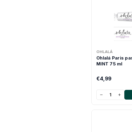
OHLALÁ
Ohlalá Paris p
MINT 75 ml
€4,99
−
+