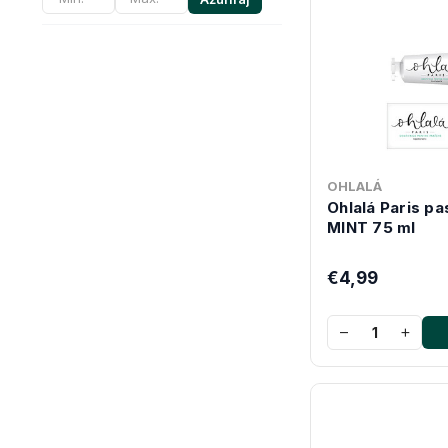
OHLALÁ
Ohlalá Paris p
MINT 75 ml
€4,99
−
+