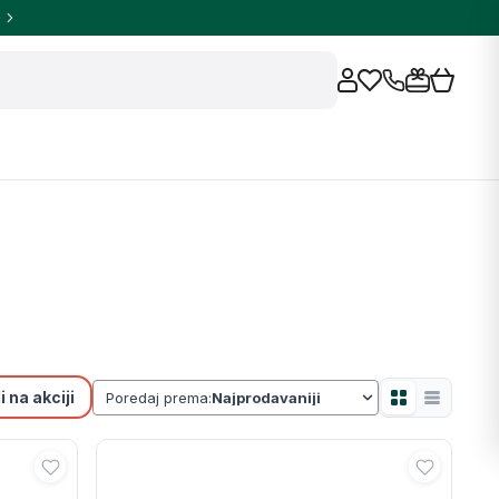
 na akciji
Poredaj prema: