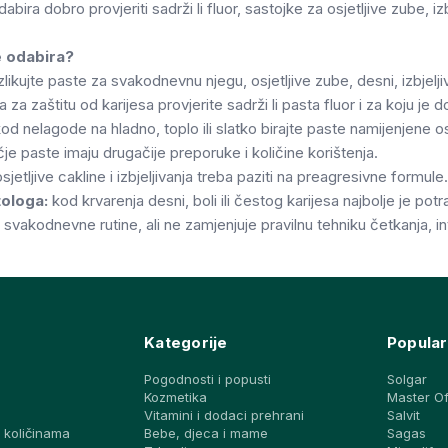
dabira dobro provjeriti sadrži li fluor, sastojke za osjetljive zube, izb
je odabira?
likujte paste za svakodnevnu njegu, osjetljive zube, desni, izbjeljiv
za zaštitu od karijesa provjerite sadrži li pasta fluor i za koju je 
od nelagode na hladno, toplo ili slatko birajte paste namijenjene os
je paste imaju drugačije preporuke i količine korištenja.
jetljive cakline i izbjeljivanja treba paziti na preagresivne formule.
ologa:
kod krvarenja desni, boli ili čestog karijesa najbolje je potra
 svakodnevne rutine, ali ne zamjenjuje pravilnu tehniku četkanja, 
Kategorije
Popular
Pogodnosti i popusti
Solgar
Kozmetika
Master O
Vitamini i dodaci prehrani
Salvit
 količinama
Bebe, djeca i mame
Sagas