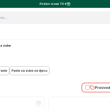
Poklon iznad 70 €
za zube
rasle
Paste za zube za djecu
Proizvodi