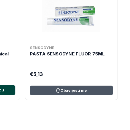
SENSODYNE
ical
PASTA SENSODYNE FLUOR 75ML
€5,13
cu
Obavijesti me