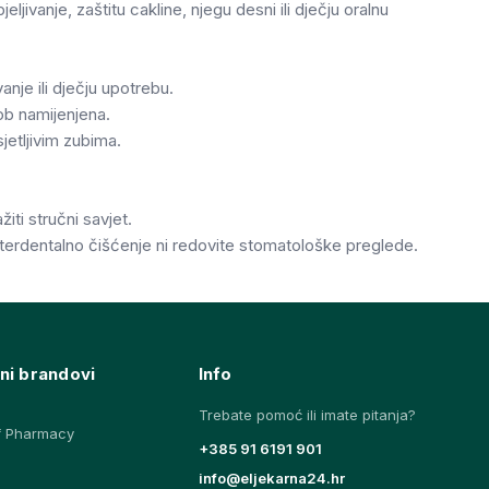
jeljivanje, zaštitu cakline, njegu desni ili dječju oralnu
anje ili dječju upotrebu.
dob namijenjena.
jetljivim zubima.
žiti stručni savjet.
interdentalno čišćenje ni redovite stomatološke preglede.
ni brandovi
Info
Trebate pomoć ili imate pitanja?
f Pharmacy
+385 91 6191 901
info@eljekarna24.hr