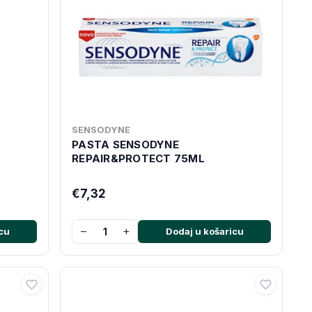
SENSODYNE
PASTA SENSODYNE
REPAIR&PROTECT 75ML
€7,32
−
+
cu
Dodaj u košaricu