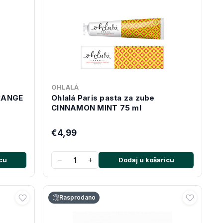
OHLALÁ
ORANGE
Ohlalá Paris pasta za zube
CINNAMON MINT 75 ml
€4,99
−
+
cu
Dodaj u košaricu
Rasprodano