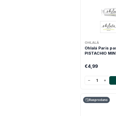
OHLALÁ
Ohlalá Paris pa
PISTACHIO MIN
€4,99
−
+
Rasprodano