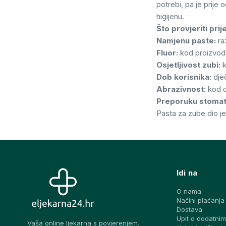
potrebi, pa je prije o
higijenu.
Što provjeriti pri
Namjenu paste:
raz
Fluor:
kod proizvoda 
Osjetljivost zubi:
k
Dob korisnika:
dječ
Abrazivnost:
kod os
Preporuku stomat
Pasta za zube dio je
Idi na
O nama
Načini plaćanja
Dostava
Upit o dodatnim
Vaša online ljekarna s povjerenjem.