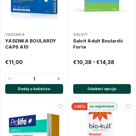
YASENKA
SALVIT
YASENKA BOULARDY
Salvit Adult Boulardii
CAPS A10
Forte
€11,00
€10,38 - €14,38
−
+
Dodaj u košaricu
Odaberi opciju
20%
za registrirane