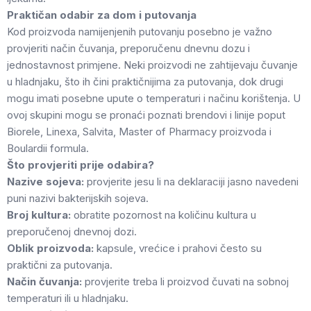
Praktičan odabir za dom i putovanja
Kod proizvoda namijenjenih putovanju posebno je važno
provjeriti način čuvanja, preporučenu dnevnu dozu i
jednostavnost primjene. Neki proizvodi ne zahtijevaju čuvanje
u hladnjaku, što ih čini praktičnijima za putovanja, dok drugi
mogu imati posebne upute o temperaturi i načinu korištenja. U
ovoj skupini mogu se pronaći poznati brendovi i linije poput
Biorele, Linexa, Salvita, Master of Pharmacy proizvoda i
Boulardii formula.
Što provjeriti prije odabira?
Nazive sojeva:
provjerite jesu li na deklaraciji jasno navedeni
puni nazivi bakterijskih sojeva.
Broj kultura:
obratite pozornost na količinu kultura u
preporučenoj dnevnoj dozi.
Oblik proizvoda:
kapsule, vrećice i prahovi često su
praktični za putovanja.
Način čuvanja:
provjerite treba li proizvod čuvati na sobnoj
temperaturi ili u hladnjaku.