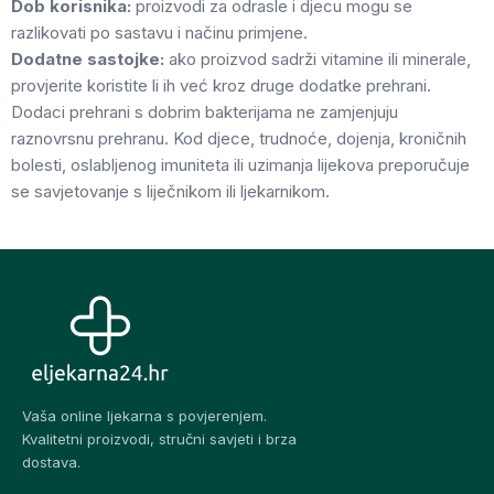
Dob korisnika:
proizvodi za odrasle i djecu mogu se
razlikovati po sastavu i načinu primjene.
Dodatne sastojke:
ako proizvod sadrži vitamine ili minerale,
provjerite koristite li ih već kroz druge dodatke prehrani.
Dodaci prehrani s dobrim bakterijama ne zamjenjuju
raznovrsnu prehranu. Kod djece, trudnoće, dojenja, kroničnih
bolesti, oslabljenog imuniteta ili uzimanja lijekova preporučuje
se savjetovanje s liječnikom ili ljekarnikom.
Vaša online ljekarna s povjerenjem.
Kvalitetni proizvodi, stručni savjeti i brza
dostava.