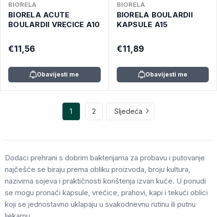
BIORELA
BIORELA
BIORELA ACUTE
BIORELA BOULARDII
BOULARDII VRECICE A10
KAPSULE A15
€11,56
€11,89
Obavijesti me
Obavijesti me
1
2
Sljedeća
Dodaci prehrani s dobrim bakterijama za probavu i putovanje
najčešće se biraju prema obliku proizvoda, broju kultura,
nazivima sojeva i praktičnosti korištenja izvan kuće. U ponudi
se mogu pronaći kapsule, vrećice, prahovi, kapi i tekući oblici
koji se jednostavno uklapaju u svakodnevnu rutinu ili putnu
ljekarnu.