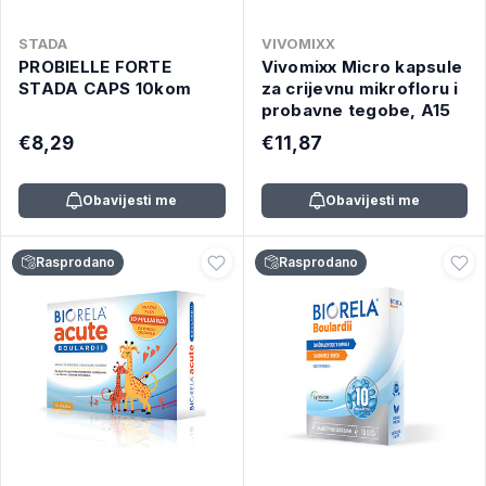
STADA
VIVOMIXX
PROBIELLE FORTE
Vivomixx Micro kapsule
STADA CAPS 10kom
za crijevnu mikrofloru i
probavne tegobe, A15
€8,29
€11,87
Obavijesti me
Obavijesti me
Rasprodano
Rasprodano