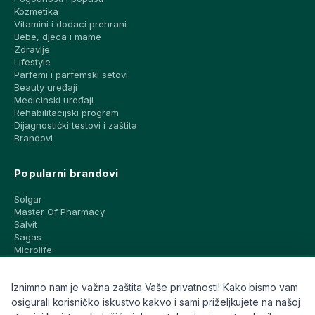
Kozmetika
Vitamini i dodaci prehrani
Bebe, djeca i mame
Zdravlje
Lifestyle
Parfemi i parfemski setovi
Beauty uređaji
Medicinski uređaji
Rehabilitacijski program
Dijagnostički testovi i zaštita
Brandovi
Popularni brandovi
Solgar
Master Of Pharmacy
Salvit
Sagas
Microlife
Vichy
La Roche-Posay
Iznimno nam je važna zaštita Vaše privatnosti! Kako bismo vam
CeraVe
Eucerin
osigurali korisničko iskustvo kakvo i sami priželjkujete na našoj
Avene