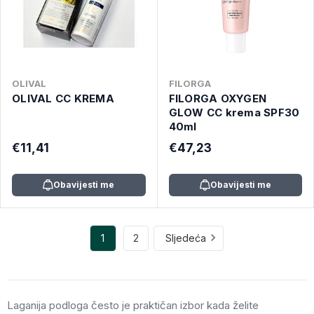
OLIVAL
FILORGA
OLIVAL CC KREMA
FILORGA OXYGEN
GLOW CC krema SPF30
40ml
€11,41
€47,23
Obavijesti me
Obavijesti me
1
2
Sljedeća
Laganija podloga često je praktičan izbor kada želite