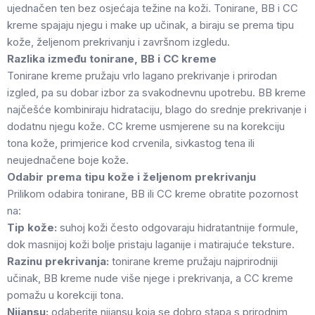
ujednačen ten bez osjećaja težine na koži. Tonirane, BB i CC
kreme spajaju njegu i make up učinak, a biraju se prema tipu
kože, željenom prekrivanju i završnom izgledu.
Razlika između tonirane, BB i CC kreme
Tonirane kreme pružaju vrlo lagano prekrivanje i prirodan
izgled, pa su dobar izbor za svakodnevnu upotrebu. BB kreme
najčešće kombiniraju hidrataciju, blago do srednje prekrivanje i
dodatnu njegu kože. CC kreme usmjerene su na korekciju
tona kože, primjerice kod crvenila, sivkastog tena ili
neujednačene boje kože.
Odabir prema tipu kože i željenom prekrivanju
Prilikom odabira tonirane, BB ili CC kreme obratite pozornost
na:
Tip kože:
suhoj koži često odgovaraju hidratantnije formule,
dok masnijoj koži bolje pristaju laganije i matirajuće teksture.
Razinu prekrivanja:
tonirane kreme pružaju najprirodniji
učinak, BB kreme nude više njege i prekrivanja, a CC kreme
pomažu u korekciji tona.
Nijansu:
odaberite nijansu koja se dobro stapa s prirodnim