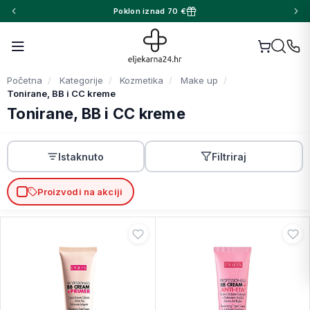
Poklon iznad 70 €
Početna
Kategorije
Kozmetika
Make up
Tonirane, BB i CC kreme
Tonirane, BB i CC kreme
Istaknuto
Filtriraj
Proizvodi na akciji