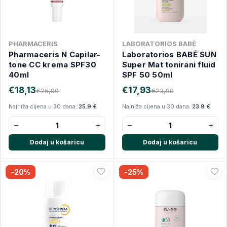
PHARMACERIS
LABORATORIOS BABÉ
Pharmaceris N Capilar-
Laboratorios BABÉ SUN
tone CC krema SPF30
Super Mat tonirani fluid
40ml
SPF 50 50ml
€18,13
€17,93
€25,90
€23,90
Najniža cijena u 30 dana:
25.9 €
Najniža cijena u 30 dana:
23.9 €
−
+
−
+
Dodaj u košaricu
Dodaj u košaricu
-20%
-25%