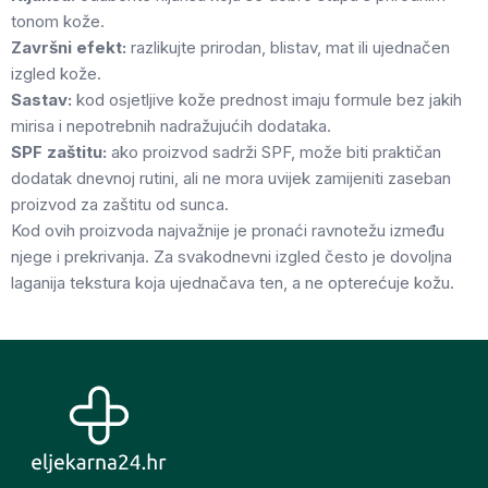
tonom kože.
Završni efekt:
razlikujte prirodan, blistav, mat ili ujednačen
izgled kože.
Sastav:
kod osjetljive kože prednost imaju formule bez jakih
mirisa i nepotrebnih nadražujućih dodataka.
SPF zaštitu:
ako proizvod sadrži SPF, može biti praktičan
dodatak dnevnoj rutini, ali ne mora uvijek zamijeniti zaseban
proizvod za zaštitu od sunca.
Kod ovih proizvoda najvažnije je pronaći ravnotežu između
njege i prekrivanja. Za svakodnevni izgled često je dovoljna
laganija tekstura koja ujednačava ten, a ne opterećuje kožu.