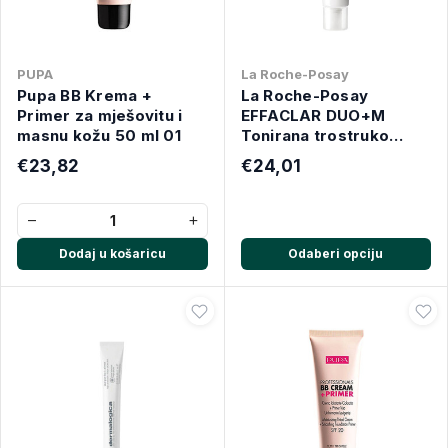
PUPA
La Roche-Posay
Pupa BB Krema +
La Roche-Posay
Primer za mješovitu i
EFFACLAR DUO+M
masnu kožu 50 ml 01
Tonirana trostruko
korektivna njega protiv
€23,82
€24,01
nesavršenosti
−
+
Dodaj u košaricu
Odaberi opciju