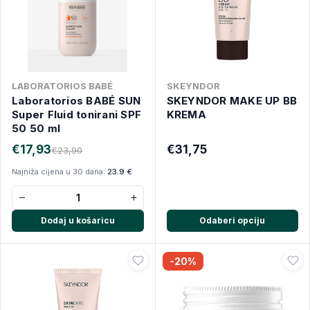
LABORATORIOS BABÉ
SKEYNDOR
Laboratorios BABÉ SUN
SKEYNDOR MAKE UP BB
Super Fluid tonirani SPF
KREMA
50 50 ml
€17,93
€31,75
€23,90
Najniža cijena u 30 dana:
23.9 €
−
+
Dodaj u košaricu
Odaberi opciju
-20%