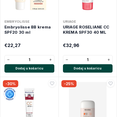
EMBRYOLISSE
URIAGE
Embryolisse BB krema
URIAGE ROSELIANE CC
SPF20 30 ml
KREMA SPF30 40 ML
€22,27
€32,96
−
+
−
+
Dodaj u košaricu
Dodaj u košaricu
-30%
-25%