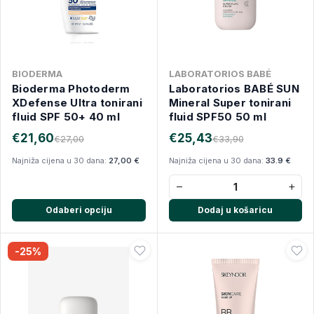
BIODERMA
LABORATORIOS BABÉ
Bioderma Photoderm
Laboratorios BABÉ SUN
XDefense Ultra tonirani
Mineral Super tonirani
fluid SPF 50+ 40 ml
fluid SPF50 50 ml
€21,60
€25,43
€27,00
€33,90
Najniža cijena u 30 dana:
27,00 €
Najniža cijena u 30 dana:
33.9 €
−
+
Odaberi opciju
Dodaj u košaricu
-25%