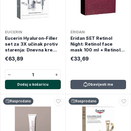
EUCERIN
ÉRIDAN
Eucerin Hyaluron-Filler
Eridan SET Retinol
set za 3X učinak protiv
Night: Retinol face
starenja: Dnevna krema
mask 100 ml + Retinol
SPF30, 50 ml + Krema
eye mask 30 ml
€63,89
€33,69
za područje oko očiju,
15 ml
−
+
Dodaj u košaricu
Obavijesti me
Rasprodano
Rasprodano