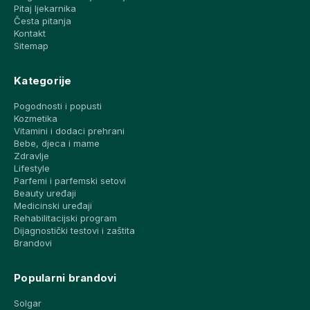
Pitaj ljekarnika
Česta pitanja
Kontakt
Sitemap
Kategorije
Pogodnosti i popusti
Kozmetika
Vitamini i dodaci prehrani
Bebe, djeca i mame
Zdravlje
Lifestyle
Parfemi i parfemski setovi
Beauty uređaji
Medicinski uređaji
Rehabilitacijski program
Dijagnostički testovi i zaštita
Brandovi
Popularni brandovi
Solgar