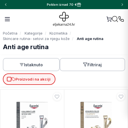
Poklon iznad 70 €
Početna
Kategorije
Kozmetika
Skincare rutina- setovi za njegu kože
Anti age rutina
Anti age rutina
Istaknuto
Filtriraj
Proizvodi na akciji