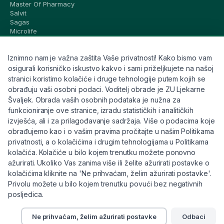
Master Of Pharmacy
Salvit
Sagas
Microlife
Vichy
La Roche-Posay
Iznimno nam je važna zaštita Vaše privatnosti! Kako bismo vam
CeraVe
Eucerin
osigurali korisničko iskustvo kakvo i sami priželjkujete na našoj
Avene
stranici koristimo kolačiće i druge tehnologije putem kojih se
Bioderma
obrađuju vaši osobni podaci. Voditelj obrade je ZU Ljekarne
Svi brandovi
Švaljek. Obrada vaših osobnih podataka je nužna za
funkcioniranje ove stranice, izradu statističkih i analitičkih
Info
izvješća, ali i za prilagođavanje sadržaja. Više o podacima koje
obrađujemo kao i o vašim pravima pročitajte u našim Politikama
Trebate pomoć ili imate pitanja?
privatnosti, a o kolačićima i drugim tehnologijama u Politikama
kolačića. Kolačiće u bilo kojem trenutku možete ponovno
+385 91 6191 901
ažurirati. Ukoliko Vas zanima više ili želite ažurirati postavke o
info@eljekarna24.hr
kolačićima kliknite na 'Ne prihvaćam, želim ažurirati postavke'.
Privolu možete u bilo kojem trenutku povući bez negativnih
posljedica.
Ne prihvaćam, želim ažurirati postavke
Odbaci