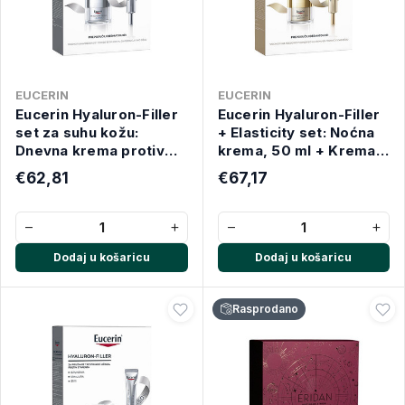
EUCERIN
EUCERIN
Eucerin Hyaluron-Filler
Eucerin Hyaluron-Filler
set za suhu kožu:
+ Elasticity set: Noćna
Dnevna krema protiv
krema, 50 ml + Krema
bora SPF15, 50 ml +
za oči SPF20, 15 ml
€62,81
€67,17
Krema za područje oko
očiju, 15 ml
−
+
−
+
Dodaj u košaricu
Dodaj u košaricu
Rasprodano