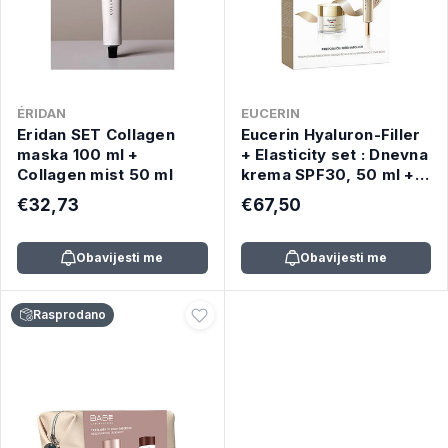
ÉRIDAN
EUCERIN
Eridan SET Collagen
Eucerin Hyaluron-Filler
maska 100 ml +
+ Elasticity set : Dnevna
Collagen mist 50 ml
krema SPF30, 50 ml +
Krema za oči SPF20, 15
€32,73
€67,50
ml
Obavijesti me
Obavijesti me
Rasprodano