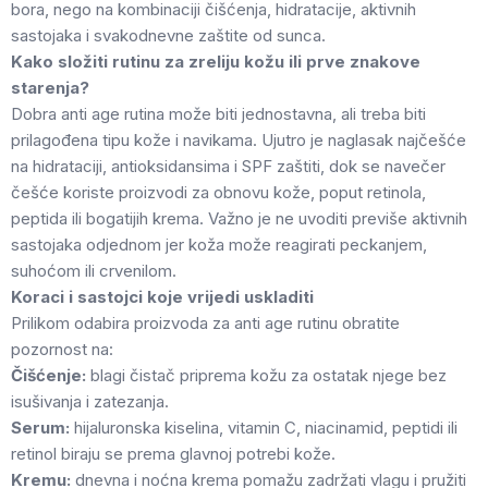
bora, nego na kombinaciji čišćenja, hidratacije, aktivnih
sastojaka i svakodnevne zaštite od sunca.
Kako složiti rutinu za zreliju kožu ili prve znakove
starenja?
Dobra anti age rutina može biti jednostavna, ali treba biti
prilagođena tipu kože i navikama. Ujutro je naglasak najčešće
na hidrataciji, antioksidansima i SPF zaštiti, dok se navečer
češće koriste proizvodi za obnovu kože, poput retinola,
peptida ili bogatijih krema. Važno je ne uvoditi previše aktivnih
sastojaka odjednom jer koža može reagirati peckanjem,
suhoćom ili crvenilom.
Koraci i sastojci koje vrijedi uskladiti
Prilikom odabira proizvoda za anti age rutinu obratite
pozornost na:
Čišćenje:
blagi čistač priprema kožu za ostatak njege bez
isušivanja i zatezanja.
Serum:
hijaluronska kiselina, vitamin C, niacinamid, peptidi ili
retinol biraju se prema glavnoj potrebi kože.
Kremu:
dnevna i noćna krema pomažu zadržati vlagu i pružiti