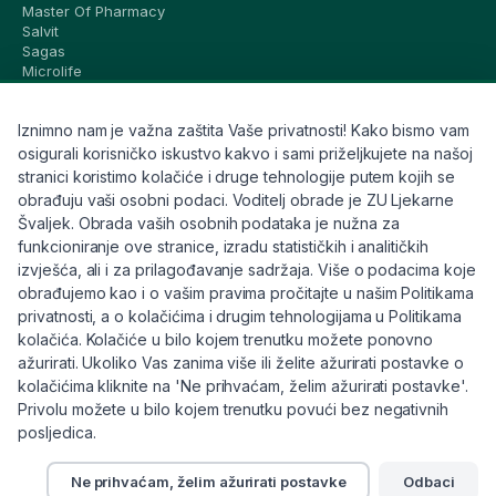
Master Of Pharmacy
Salvit
Sagas
Microlife
Vichy
La Roche-Posay
Iznimno nam je važna zaštita Vaše privatnosti! Kako bismo vam
CeraVe
Eucerin
osigurali korisničko iskustvo kakvo i sami priželjkujete na našoj
Avene
stranici koristimo kolačiće i druge tehnologije putem kojih se
Bioderma
obrađuju vaši osobni podaci. Voditelj obrade je ZU Ljekarne
Svi brandovi
Švaljek. Obrada vaših osobnih podataka je nužna za
funkcioniranje ove stranice, izradu statističkih i analitičkih
Info
izvješća, ali i za prilagođavanje sadržaja. Više o podacima koje
obrađujemo kao i o vašim pravima pročitajte u našim Politikama
Trebate pomoć ili imate pitanja?
privatnosti, a o kolačićima i drugim tehnologijama u Politikama
kolačića. Kolačiće u bilo kojem trenutku možete ponovno
+385 91 6191 901
ažurirati. Ukoliko Vas zanima više ili želite ažurirati postavke o
info@eljekarna24.hr
kolačićima kliknite na 'Ne prihvaćam, želim ažurirati postavke'.
Privolu možete u bilo kojem trenutku povući bez negativnih
posljedica.
Ne prihvaćam, želim ažurirati postavke
Odbaci