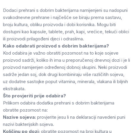
Dodaci prehrani s dobrim bakterijama namijenjeni su nadopuni
svakodnevne prehrane i najčešće se biraju prema sastavu,
broju kultura, obliku proizvoda i dobi korisnika. Mogu biti
dostupni kao kapsule, tablete, prah, kapi, vrećice, tekući oblici
ili proizvodi prilagođeni djeci i odraslima.
Kako odabrati proizvod s dobrim bakterijama?
Kod odabira je važno obratiti pozornost na to koje sojeve
proizvod sadrži, koliko ih ima u preporučenoj dnevnoj dozi i je li
proizvod namijenjen određenoj dobnoj skupini. Neki proizvodi
sadrže jedan soj, dok drugi kombiniraju više različitih sojeva,
uz dodatne sastojke poput vitamina, minerala, vlakana ili biljnih
ekstrakata.
Što provjeriti prije odabira?
Prilikom odabira dodatka prehrani s dobrim bakterijama
obratite pozornost na:
Nazive sojeva:
provjerite jesu li na deklaraciji navedeni puni
nazivi bakterijskih sojeva.
Količinu po dozi:
obratite pozornost na broj kultura u