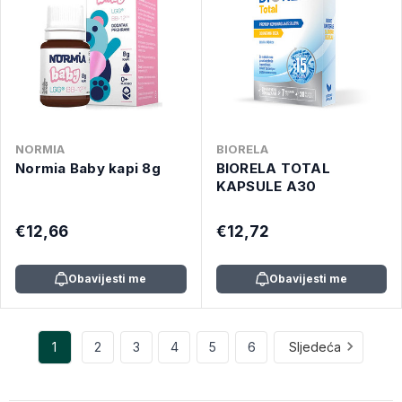
NORMIA
BIORELA
Normia Baby kapi 8g
BIORELA TOTAL
KAPSULE A30
€12,66
€12,72
Obavijesti me
Obavijesti me
1
2
3
4
5
6
Sljedeća