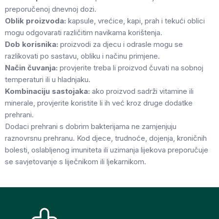
preporučenoj dnevnoj dozi.
Oblik proizvoda:
kapsule, vrećice, kapi, prah i tekući oblici
mogu odgovarati različitim navikama korištenja.
Dob korisnika:
proizvodi za djecu i odrasle mogu se
razlikovati po sastavu, obliku i načinu primjene.
Način čuvanja:
provjerite treba li proizvod čuvati na sobnoj
temperaturi ili u hladnjaku.
Kombinaciju sastojaka:
ako proizvod sadrži vitamine ili
minerale, provjerite koristite li ih već kroz druge dodatke
prehrani.
Dodaci prehrani s dobrim bakterijama ne zamjenjuju
raznovrsnu prehranu. Kod djece, trudnoće, dojenja, kroničnih
bolesti, oslabljenog imuniteta ili uzimanja lijekova preporučuje
se savjetovanje s liječnikom ili ljekarnikom.