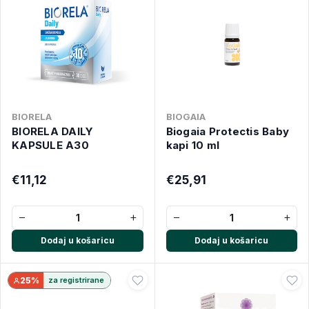
BIORELA
BIOGAIA
BIORELA DAILY
Biogaia Protectis Baby
KAPSULE A30
kapi 10 ml
€11,12
€25,91
−
+
−
+
Dodaj u košaricu
Dodaj u košaricu
25%
za registrirane