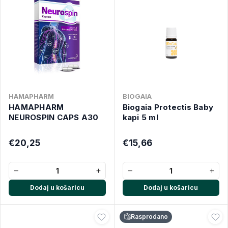
HAMAPHARM
BIOGAIA
HAMAPHARM
Biogaia Protectis Baby
NEUROSPIN CAPS A30
kapi 5 ml
€20,25
€15,66
−
+
−
+
Dodaj u košaricu
Dodaj u košaricu
Rasprodano