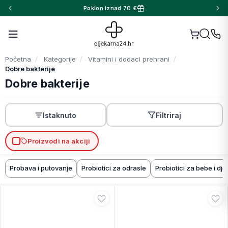
Poklon iznad 70 €
Početna
Kategorije
Vitamini i dodaci prehrani
Dobre bakterije
Dobre bakterije
Istaknuto
Filtriraj
Proizvodi na akciji
Probava i putovanje
Probiotici za odrasle
Probiotici za bebe i dj