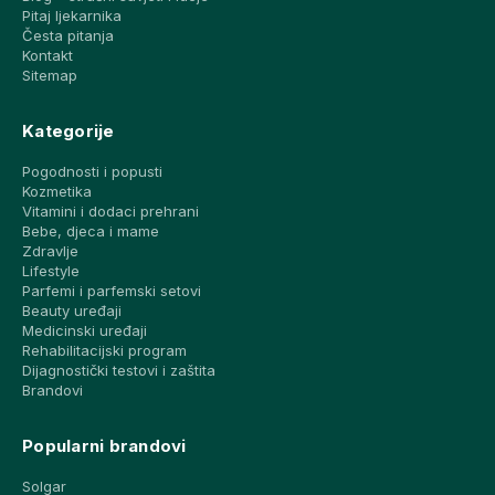
Pitaj ljekarnika
Česta pitanja
Kontakt
Sitemap
Kategorije
Pogodnosti i popusti
Kozmetika
Vitamini i dodaci prehrani
Bebe, djeca i mame
Zdravlje
Lifestyle
Parfemi i parfemski setovi
Beauty uređaji
Medicinski uređaji
Rehabilitacijski program
Dijagnostički testovi i zaštita
Brandovi
Popularni brandovi
Solgar