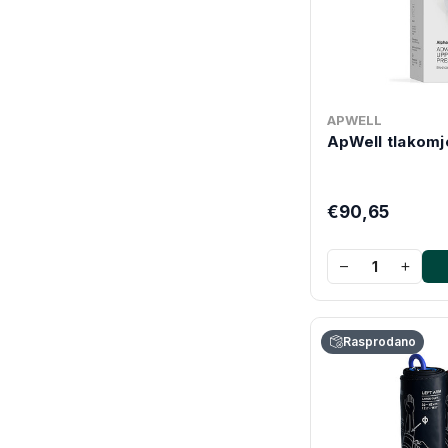
APWELL
ApWell tlakomj
€90,65
−
+
Rasprodano