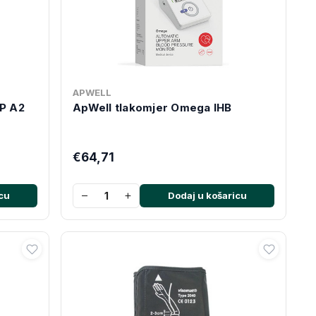
APWELL
BP A2
ApWell tlakomjer Omega IHB
€64,71
−
+
cu
Dodaj u košaricu