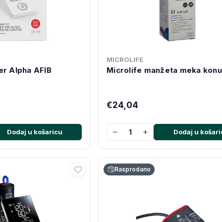
MICROLIFE
er Alpha AFIB
Microlife manžeta meka kon
€24,04
−
+
Dodaj u košaricu
Dodaj u košari
Rasprodano