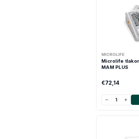
MICROLIFE
Microlife tlako
MAM PLUS
€72,14
−
+