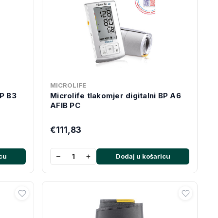
MICROLIFE
BP B3
Microlife tlakomjer digitalni BP A6
AFIB PC
€111,83
−
+
cu
Dodaj u košaricu