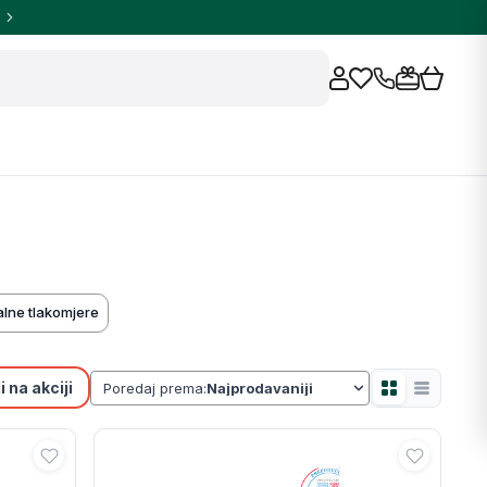
talne tlakomjere
 na akciji
Poredaj prema: