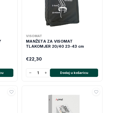
VISOMAT
Y
MANŽETA ZA VISOMAT
TLAKOMJER 20/40 23-43 cm
€22,30
−
+
cu
Dodaj u košaricu