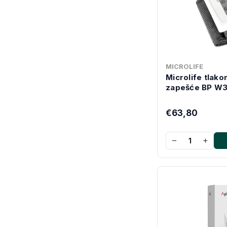
MICROLIFE
Microlife tlakom
zapešće BP W3
€63,80
−
+