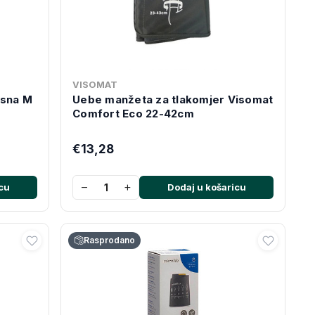
VISOMAT
usna M
Uebe manžeta za tlakomjer Visomat
Comfort Eco 22-42cm
€13,28
−
+
cu
Dodaj u košaricu
Rasprodano