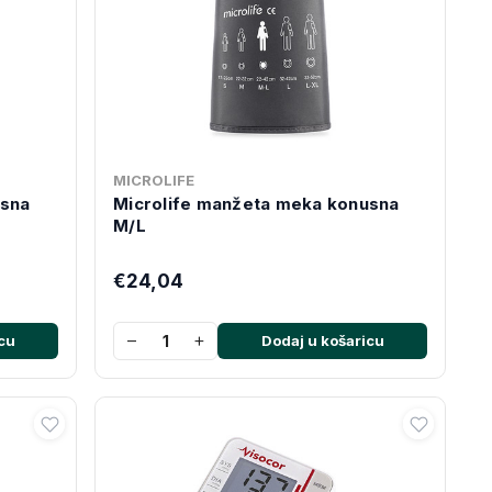
MICROLIFE
usna
Microlife manžeta meka konusna
M/L
€24,04
−
+
cu
Dodaj u košaricu