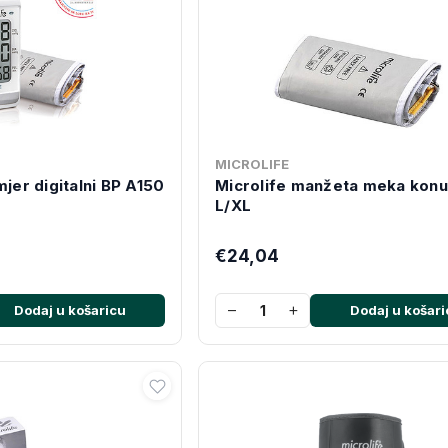
MICROLIFE
mjer digitalni BP A150
Microlife manžeta meka kon
L/XL
€24,04
−
+
Dodaj u košaricu
Dodaj u košari