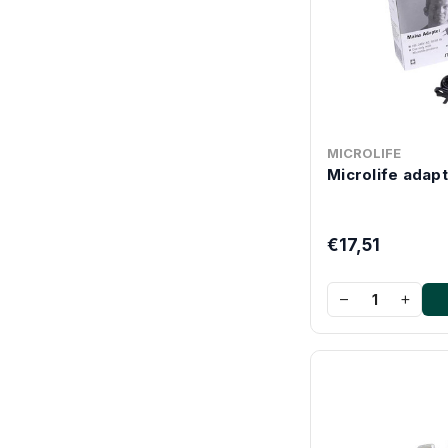
MICROLIFE
Microlife adapt
€17,51
−
+