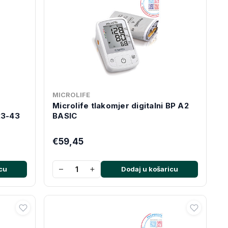
MICROLIFE
Microlife tlakomjer digitalni BP A2
3-43
BASIC
€59,45
−
+
cu
Dodaj u košaricu