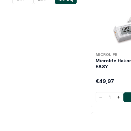
MICROLIFE
Microlife tlakom
EASY
€49,97
−
+