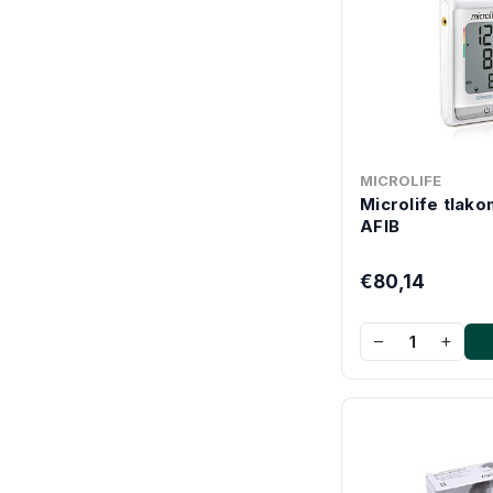
MICROLIFE
Microlife tlako
AFIB
€80,14
−
+