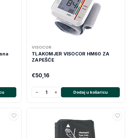
VISOCOR
usna
TLAKOMJER VISOCOR HM60 ZA
ZAPEŠĆE
€50,16
−
+
cu
Dodaj u košaricu