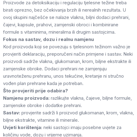
Proizvode za detoksikaciju i regulaciju tjelesne težine treba
birati oprezno, bez očekivanja brzih ili nerealnih rezultata. U
ovoj skupini najčešće se nalaze vlakna, biljni dodaci prehrani,
čajevi, kapsule, prahovi, zamjenski obroci i kombinirane
formule s vitaminima, mineralima ili drugim sastojcima.
Fokus na sastav, dozu i realnu namjenu
Kod proizvoda koji se povezuju s tjelesnom težinom važno je
provjeriti deklaraciju, preporučeni način primjene i sastav. Neki
proizvodi sadrže vlakna, glukomanan, krom, biljne ekstrakte ili
zamjenske obroke. Dodaci prehrani ne zamjenjuju
uravnoteženu prehranu, unos tekućine, kretanje ni stručno
vođen plan prehrane kada je potreban.
Što provjeriti prije odabira?
Namjenu proizvoda:
razlikujte vlakna, čajeve, biljne formule,
zamjenske obroke i dodatke prehrani.
Sastav:
provjerite sadrži li proizvod glukomanan, krom, vlakna,
biljne ekstrakte, vitamine ili minerale.
Uvjeti korištenja:
neki sastojci imaju posebne uvjete za
količinu vode, dozu i vrijeme uzimanja.