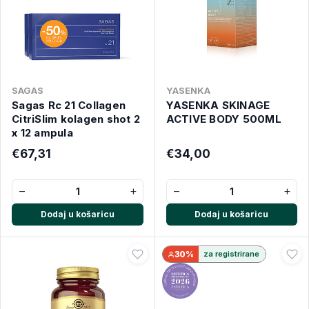
SAGAS
YASENKA
Sagas Rc 21 Collagen
YASENKA SKINAGE
CitriSlim kolagen shot 2
ACTIVE BODY 500ML
x 12 ampula
€67,31
€34,00
−
+
−
+
Dodaj u košaricu
Dodaj u košaricu
30%
za registrirane