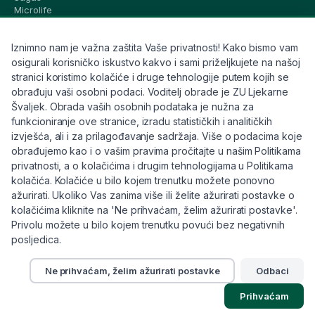
Microlife
Vichy
La Roche-Posay
Iznimno nam je važna zaštita Vaše privatnosti! Kako bismo vam
CeraVe
Eucerin
osigurali korisničko iskustvo kakvo i sami priželjkujete na našoj
Avene
stranici koristimo kolačiće i druge tehnologije putem kojih se
Bioderma
obrađuju vaši osobni podaci. Voditelj obrade je ZU Ljekarne
Svi brandovi
Švaljek. Obrada vaših osobnih podataka je nužna za
funkcioniranje ove stranice, izradu statističkih i analitičkih
Info
izvješća, ali i za prilagođavanje sadržaja. Više o podacima koje
obrađujemo kao i o vašim pravima pročitajte u našim Politikama
Trebate pomoć ili imate pitanja?
privatnosti, a o kolačićima i drugim tehnologijama u Politikama
kolačića. Kolačiće u bilo kojem trenutku možete ponovno
+385 91 6191 901
ažurirati. Ukoliko Vas zanima više ili želite ažurirati postavke o
info@eljekarna24.hr
kolačićima kliknite na 'Ne prihvaćam, želim ažurirati postavke'.
Privolu možete u bilo kojem trenutku povući bez negativnih
posljedica.
Ne prihvaćam, želim ažurirati postavke
Odbaci
© 2026 eljekarna24. Sva prava pridržana.
Prihvaćam
Pravilnik
Kolačići
Raskid ugovora