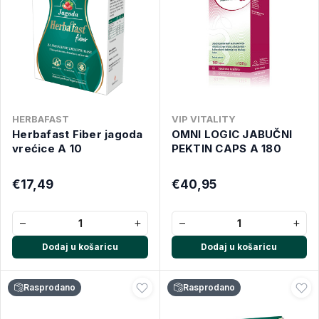
HERBAFAST
VIP VITALITY
Herbafast Fiber jagoda
OMNI LOGIC JABUČNI
vrećice A 10
PEKTIN CAPS A 180
€17,49
€40,95
−
+
−
+
Dodaj u košaricu
Dodaj u košaricu
Rasprodano
Rasprodano