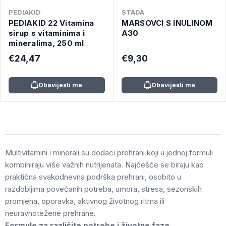
PEDIAKID
STADA
PEDIAKID 22 Vitamina
MARSOVCI S INULINOM
sirup s vitaminima i
A30
mineralima, 250 ml
€24,47
€9,30
Obavijesti me
Obavijesti me
Multivitamini i minerali su dodaci prehrani koji u jednoj formuli
kombiniraju više važnih nutrijenata. Najčešće se biraju kao
praktična svakodnevna podrška prehrani, osobito u
razdobljima povećanih potreba, umora, stresa, sezonskih
promjena, oporavka, aktivnog životnog ritma ili
neuravnotežene prehrane.
Formule za različite potrebe i životne faze