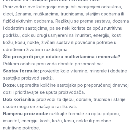
Proizvodi iz ove kategorije mogu biti namijenjeni odraslima,
djeci, ženama, muškarcima, trudnicama, starijim osobama ili
fizički aktivnim osobama. Razlikuju se prema sastavu, dozama
i dodatnim sastojcima, pa se neki koriste za opću nutritivnu
podršku, dok su drugi usmjereni na imunitet, energiju, kosti,
kožu, kosu, nokte, živčani sustav ili povećane potrebe u
određenim životnim razdobljima.
Što provjeriti prije odabira multivitamina i minerala?
Prilikom odabira proizvoda obratite pozornost na:
Sastav formule:
provjerite koje vitamine, minerale i dodatne
sastojke proizvod sadrži.
Doze:
usporedite količine sastojaka po preporučenoj dnevnoj
dozi i pridržavajte se uputa proizvođača.
Dob korisnika:
proizvodi za djecu, odrasle, trudnice i starije
osobe mogu se značajno razlikovati.
Namjenu proizvoda:
razlikujte formule za opću potporu,
imunitet, energiju, kosti, kožu, kosu, nokte ili posebne
nutritivne potrebe.