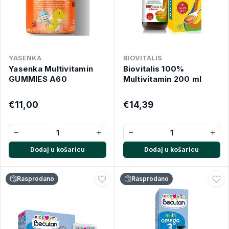
YASENKA
BIOVITALIS
Yasenka Multivitamin
Biovitalis 100%
GUMMIES A60
Multivitamin 200 ml
€11,00
€14,39
−
+
−
+
Dodaj u košaricu
Dodaj u košaricu
Rasprodano
Rasprodano