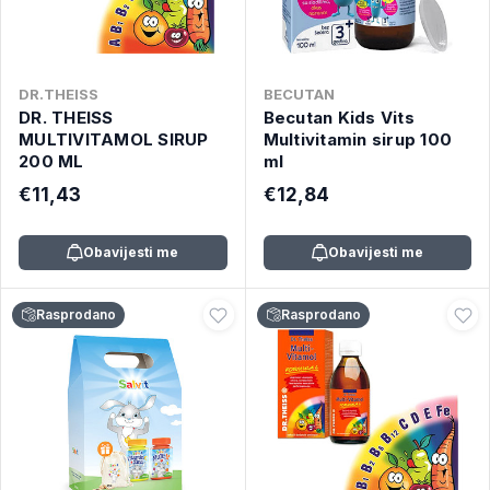
DR.THEISS
BECUTAN
DR. THEISS
Becutan Kids Vits
MULTIVITAMOL SIRUP
Multivitamin sirup 100
200 ML
ml
€11,43
€12,84
Obavijesti me
Obavijesti me
Rasprodano
Rasprodano