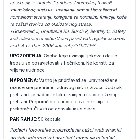
apsorpcije.* Vitamin C pridonosi normalnoj funkciji
imunološkog sustava, smanjenju umora i iscrpljenosti,
normalnom stvaranju kolagena za normalnu funkciju kože
te zaštiti stanica od oksidativnog stresa.
*Gruenwald J, Graubaum HJ, Busch R, Bentley C. Safety
and tolerance of ester-C compared with regular ascorbic
acid. Adv Ther. 2006 Jan-Feb;23(1):171-8.
UPOZORENJA
: Osobe koje uzimaju lijekove i dojilje
trebaju se posavjetovati s liječnikom. Ne koristiti za
vrijeme trudnoće.
NAPOMENA
: Važno je pridržavati se uravnotežene i
raznovrsne prehrane i zdravog načina života. Dodatak
prehrani nije nadomjestak ili zamjena uravnoteženoj
prehrani. Preporučene dnevne doze ne smiju se
prekoračiti. Čuvati od dohvata male djece.
PAKIRANJE
: 50 kapsula
Podaci i fotografije proizvoda na našoj web stranici
pružaju informativni pregled i mogu se mijenjati.