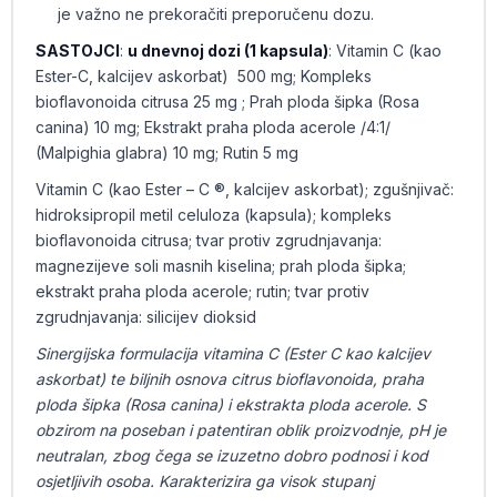
je važno ne prekoračiti preporučenu dozu.
SASTOJCI
:
u dnevnoj dozi (1 kapsula)
: Vitamin C (kao
Ester-C, kalcijev askorbat) 500 mg; Kompleks
bioflavonoida citrusa 25 mg ; Prah ploda šipka (Rosa
canina) 10 mg; Ekstrakt praha ploda acerole /4:1/
(Malpighia glabra) 10 mg; Rutin 5 mg
Vitamin C (kao Ester – C ®, kalcijev askorbat); zgušnjivač:
hidroksipropil metil celuloza (kapsula); kompleks
bioflavonoida citrusa; tvar protiv zgrudnjavanja:
magnezijeve soli masnih kiselina; prah ploda šipka;
ekstrakt praha ploda acerole; rutin; tvar protiv
zgrudnjavanja: silicijev dioksid
Sinergijska formulacija vitamina C (Ester C kao kalcijev
askorbat) te biljnih osnova citrus bioflavonoida, praha
ploda šipka (Rosa canina) i ekstrakta ploda acerole. S
obzirom na poseban i patentiran oblik proizvodnje, pH je
neutralan, zbog čega se izuzetno dobro podnosi i kod
osjetljivih osoba. Karakterizira ga visok stupanj