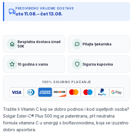
PREDVIĐENO VRIJEME DOSTAVE
uto 11.08. – čet 13.08.
Besplatna dostava iznad
Pitajte ljekarnika
50€
10 godina s vama
Sigurna kupovina
100% SIGURNO PLAĆANJE
Tražite li Vitamin C koji se dobro podnosi i kod osjetljivih osoba?
Solgar Ester-C® Plus 500 mg je patentirana, pH neutralna
formula vitamina C u sinergiji s bioflavonoidima, koja se izuzetno
dobro apsorbira.