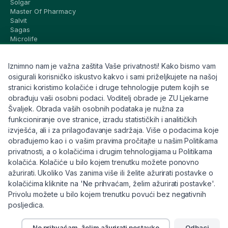
Solgar
Master Of Pharmacy
Salvit
Sagas
Microlife
Vichy
La Roche-Posay
Iznimno nam je važna zaštita Vaše privatnosti! Kako bismo vam
CeraVe
Eucerin
osigurali korisničko iskustvo kakvo i sami priželjkujete na našoj
Avene
stranici koristimo kolačiće i druge tehnologije putem kojih se
Bioderma
obrađuju vaši osobni podaci. Voditelj obrade je ZU Ljekarne
Svi brandovi
Švaljek. Obrada vaših osobnih podataka je nužna za
funkcioniranje ove stranice, izradu statističkih i analitičkih
Info
izvješća, ali i za prilagođavanje sadržaja. Više o podacima koje
obrađujemo kao i o vašim pravima pročitajte u našim Politikama
Trebate pomoć ili imate pitanja?
privatnosti, a o kolačićima i drugim tehnologijama u Politikama
kolačića. Kolačiće u bilo kojem trenutku možete ponovno
+385 91 6191 901
ažurirati. Ukoliko Vas zanima više ili želite ažurirati postavke o
info@eljekarna24.hr
kolačićima kliknite na 'Ne prihvaćam, želim ažurirati postavke'.
Privolu možete u bilo kojem trenutku povući bez negativnih
posljedica.
Ne prihvaćam, želim ažurirati postavke
Odbaci