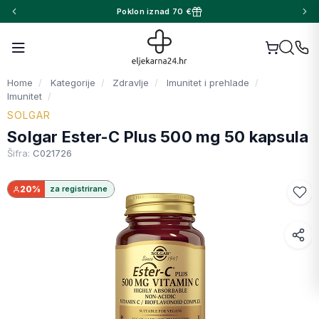
Poklon iznad 70 €
Home
Kategorije
Zdravlje
Imunitet i prehlade
Imunitet
SOLGAR
Solgar Ester-C Plus 500 mg 50 kapsula
Šifra:
C021726
20%
za registrirane
Facebook
WhatsApp
X (Twitter)