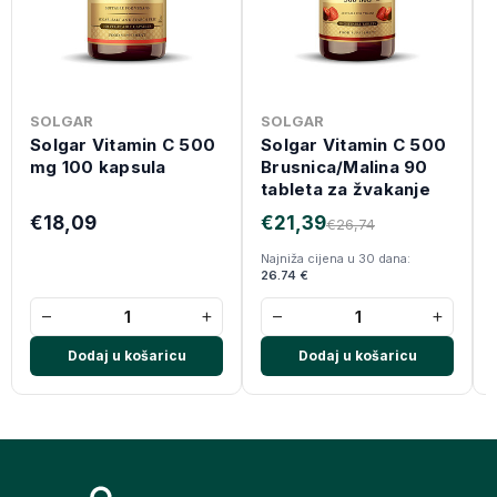
SOLGAR
SOLGAR
Solgar Vitamin C 500
Solgar Vitamin C 500
mg 100 kapsula
Brusnica/Malina 90
tableta za žvakanje
€18,09
€21,39
€26,74
Najniža cijena u 30 dana:
26.74 €
−
+
−
+
Dodaj u košaricu
Dodaj u košaricu