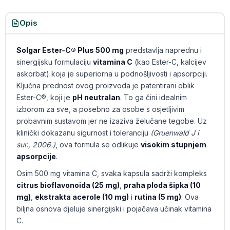
Opis
Solgar Ester-C® Plus 500 mg
predstavlja naprednu i
sinergijsku formulaciju
vitamina C
(kao Ester-C, kalcijev
askorbat) koja je superiorna u podnošljivosti i apsorpciji.
Ključna prednost ovog proizvoda je patentirani oblik
Ester-C®, koji je
pH neutralan
. To ga čini idealnim
izborom za sve, a posebno za osobe s osjetljivim
probavnim sustavom jer ne izaziva želučane tegobe. Uz
klinički dokazanu sigurnost i toleranciju
(Gruenwald J i
sur., 2006.)
, ova formula se odlikuje
visokim stupnjem
apsorpcije
.
Osim 500 mg vitamina C, svaka kapsula sadrži kompleks
citrus bioflavonoida (25 mg)
,
praha ploda šipka (10
mg)
,
ekstrakta acerole (10 mg)
i
rutina (5 mg)
. Ova
biljna osnova djeluje sinergijski i pojačava učinak vitamina
C.