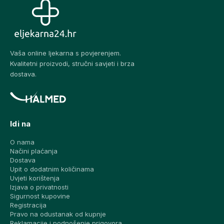
Vaša online ljekarna s povjerenjem.
Kvalitetni proizvodi, stručni savjeti i brza
dostava.
Idi na
O nama
Načini plaćanja
Dostava
Upit o dodatnim količinama
Uvjeti korištenja
Izjava o privatnosti
Sigurnost kupovine
Registracija
Pravo na odustanak od kupnje
Reklamacije i podnošenje prigovora