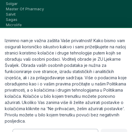
Solgar
Master Of Pharmacy
Salvit
Sagas
Microlife
Vichy
La Roche-Posay
Iznimno nam je važna zaštita Vaše privatnosti! Kako bismo vam
CeraVe
Eucerin
osigurali korisničko iskustvo kakvo i sami priželjkujete na našoj
Avene
stranici koristimo kolačiće i druge tehnologije putem kojih se
Bioderma
obrađuju vaši osobni podaci. Voditelj obrade je ZU Ljekarne
Svi brandovi
Švaljek. Obrada vaših osobnih podataka je nužna za
funkcioniranje ove stranice, izradu statističkih i analitičkih
Info
izvješća, ali i za prilagođavanje sadržaja. Više o podacima koje
obrađujemo kao i o vašim pravima pročitajte u našim Politikama
Trebate pomoć ili imate pitanja?
privatnosti, a o kolačićima i drugim tehnologijama u Politikama
kolačića. Kolačiće u bilo kojem trenutku možete ponovno
+385 91 6191 901
ažurirati. Ukoliko Vas zanima više ili želite ažurirati postavke o
info@eljekarna24.hr
kolačićima kliknite na 'Ne prihvaćam, želim ažurirati postavke'.
Privolu možete u bilo kojem trenutku povući bez negativnih
posljedica.