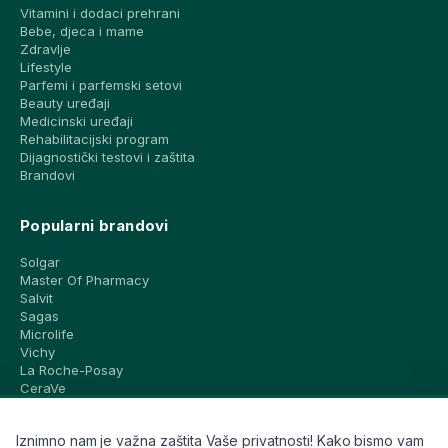
Vitamini i dodaci prehrani
Bebe, djeca i mame
Zdravlje
Lifestyle
Parfemi i parfemski setovi
Beauty uređaji
Medicinski uređaji
Rehabilitacijski program
Dijagnostički testovi i zaštita
Brandovi
Popularni brandovi
Solgar
Master Of Pharmacy
Salvit
Sagas
Microlife
Vichy
La Roche-Posay
CeraVe
Eucerin
Avene
Iznimno nam je važna zaštita Vaše privatnosti! Kako bismo vam
Bioderma