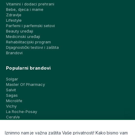
Vitamini i dodaci prehrani
Bebe, djeca i mame
Zdravlje
Lifestyle
Parfemi i parfemski setovi
Beauty uređaji
Medicinski uređaji
Rehabilitacijski program
Dijagnostički testovi i zaštita
Brandovi
Popularni brandovi
Solgar
Master Of Pharmacy
Salvit
Sagas
Microlife
Vichy
La Roche-Posay
CeraVe
Eucerin
Avene
Iznimno nam je važna zaštita Vaše privatnosti! Kako bismo vam
Bioderma