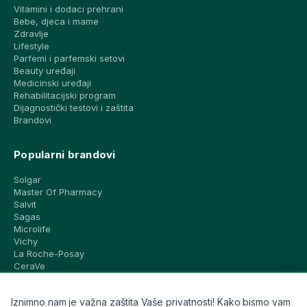
Vitamini i dodaci prehrani
Bebe, djeca i mame
Zdravlje
Lifestyle
Parfemi i parfemski setovi
Beauty uređaji
Medicinski uređaji
Rehabilitacijski program
Dijagnostički testovi i zaštita
Brandovi
Popularni brandovi
Solgar
Master Of Pharmacy
Salvit
Sagas
Microlife
Vichy
La Roche-Posay
CeraVe
Eucerin
Avene
Iznimno nam je važna zaštita Vaše privatnosti! Kako bismo vam
Bioderma