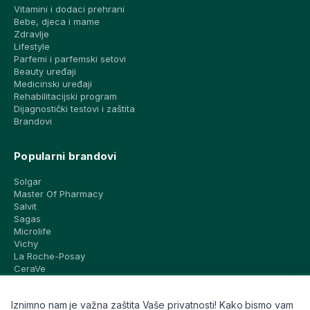
Vitamini i dodaci prehrani
Bebe, djeca i mame
Zdravlje
Lifestyle
Parfemi i parfemski setovi
Beauty uređaji
Medicinski uređaji
Rehabilitacijski program
Dijagnostički testovi i zaštita
Brandovi
Popularni brandovi
Solgar
Master Of Pharmacy
Salvit
Sagas
Microlife
Vichy
La Roche-Posay
CeraVe
Eucerin
Avene
Iznimno nam je važna zaštita Vaše privatnosti! Kako bismo vam
Bioderma