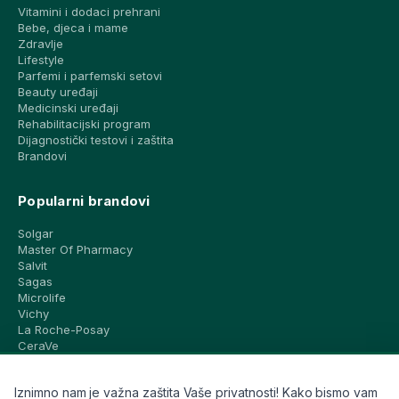
Vitamini i dodaci prehrani
Bebe, djeca i mame
Zdravlje
Lifestyle
Parfemi i parfemski setovi
Beauty uređaji
Medicinski uređaji
Rehabilitacijski program
Dijagnostički testovi i zaštita
Brandovi
Popularni brandovi
Solgar
Master Of Pharmacy
Salvit
Sagas
Microlife
Vichy
La Roche-Posay
CeraVe
Eucerin
Avene
Iznimno nam je važna zaštita Vaše privatnosti! Kako bismo vam
Bioderma