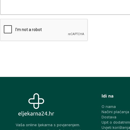
Idi na
O nama
Načini plaćanja
Dostava
Upit o dodatnim
Vaša online ljekarna s povjerenjem.
Uvjeti korištenj