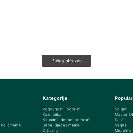
Kategorije
Popular
Pogodnosti i popusti
Solgar
Kozmetika
Master O
Vitamini i dodaci prehrani
Salvit
 količinama
Bebe, djeca i mame
Sagas
a
Zdravlje
Microlife