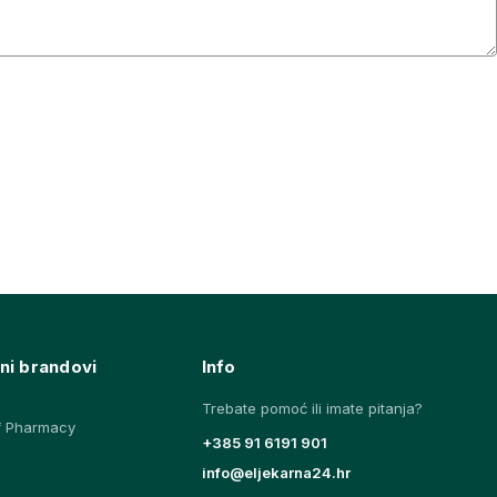
ni brandovi
Info
Trebate pomoć ili imate pitanja?
f Pharmacy
+385 91 6191 901
info@eljekarna24.hr