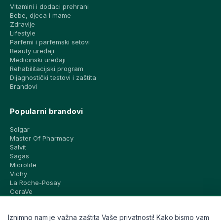
Vitamini i dodaci prehrani
Bebe, djeca i mame
Zdravlje
Lifestyle
Parfemi i parfemski setovi
Beauty uređaji
Medicinski uređaji
Rehabilitacijski program
Dijagnostički testovi i zaštita
Brandovi
Popularni brandovi
Solgar
Master Of Pharmacy
Salvit
Sagas
Microlife
Vichy
La Roche-Posay
CeraVe
Eucerin
Avene
Iznimno nam je važna zaštita Vaše privatnosti! Kako bismo vam
Bioderma